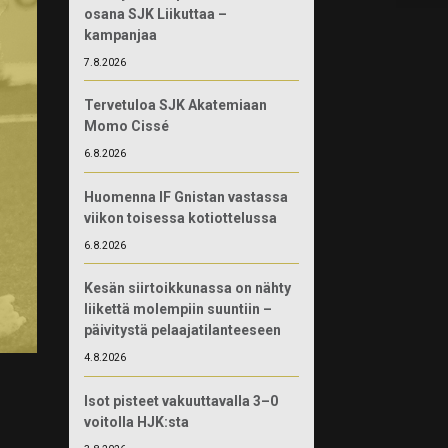
osana SJK Liikuttaa –
kampanjaa
7.8.2026
Tervetuloa SJK Akatemiaan
Momo Cissé
6.8.2026
Huomenna IF Gnistan vastassa
viikon toisessa kotiottelussa
6.8.2026
Kesän siirtoikkunassa on nähty
liikettä molempiin suuntiin –
päivitystä pelaajatilanteeseen
4.8.2026
Isot pisteet vakuuttavalla 3–0
voitolla HJK:sta