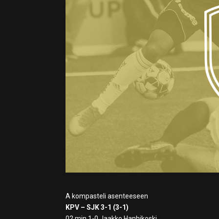
A kompasteli asenteeseen
KPV – SJK 3-1 (3-1)
02 min 1-0 Jaakko Hanhikoski