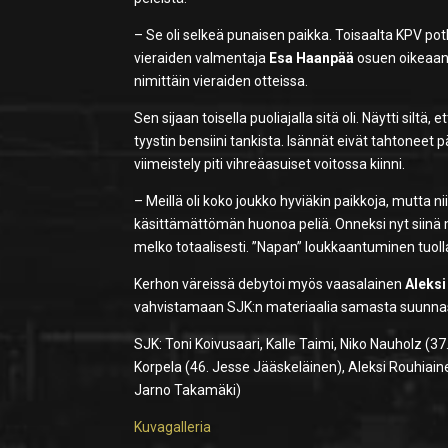
– Se oli selkeä punaisen paikka. Toisaalta KPV potk
vieraiden valmentaja
Esa Haanpää
osuen oikeaan v
nimittäin vieraiden otteissa.
Sen sijaan toisella puoliajalla sitä oli. Näytti siltä,
tyystin bensiini tankista. Isännät eivät tahtoneet
viimeistely piti vihreäasuiset voitossa kiinni.
– Meillä oli koko joukko hyviäkin paikkoja, mutta n
käsittämättömän huonoa peliä. Onneksi nyt siinä 
melko totaalisesti. ”Napan” loukkaantuminen tuolla
Kerhon väreissä debytoi myös vaasalainen
Aleksi
vahvistamaan SJK:n materiaalia samasta suunna
SJK: Toni Koivusaari, Kalle Taimi, Niko Nauholz (3
Korpela (46. Jesse Jääskeläinen), Aleksi Rouhiai
Jarno Takamäki)
Kuvagalleria