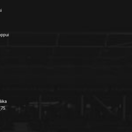
si
loppui
n
iika
(75.