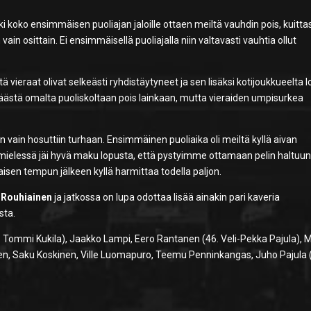
i koko ensimmäisen puoliajan jaloille ottaen meiltä vauhdin pois, kuitta
ain osittain. Ei ensimmäisellä puoliajalla niin valtavasti vauhtia ollut
 että vieraat olivat selkeästi ryhdistäytyneet ja sen lisäksi kotijoukkueelta 
 päästä omalta puoliskoltaan pois lainkaan, mutta vieraiden umpisurkea
iin vain hosuttiin turhaan. Ensimmäinen puoliaika oli meiltä kyllä aivan
mielessä jäi hyvä maku lopusta, että pystyimme ottamaan pelin haltuu
isen tempun jälkeen kyllä harmittaa todella paljon.
 Rouhiainen
ja jatkossa on lupa odottaa lisää ainakin pari kaveria
sta.
7. Tommi Kukila), Jaakko Lampi, Eero Rantanen (46. Veli-Pekka Pajula), M
nen, Saku Koskinen, Ville Luomapuro, Teemu Penninkangas, Juho Pajula 