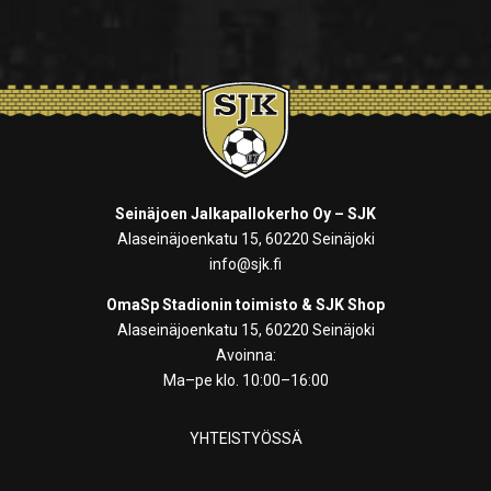
Seinäjoen Jalkapallokerho Oy – SJK
Alaseinäjoenkatu 15, 60220 Seinäjoki
info@sjk.fi
OmaSp Stadionin toimisto & SJK Shop
Alaseinäjoenkatu 15, 60220 Seinäjoki
Avoinna:
Ma–pe klo. 10:00–16:00
YHTEISTYÖSSÄ