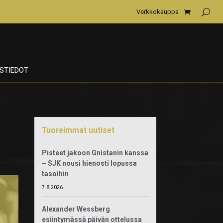
Verkkokauppa
STIEDOT
Tuoreimmat uutiset
Pisteet jakoon Gnistanin kanssa
– SJK nousi hienosti lopussa
tasoihin
7.8.2026
Alexander Wessberg
esiintymässä päivän ottelussa