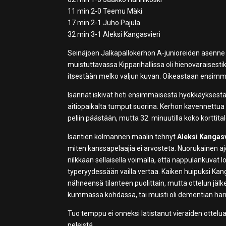
11 min 2-0 Teemu Mäki
17 min 2-1 Juho Pajula
32 min 3-1 Aleksi Kangasvieri
Seinäjoen Jalkapallokerhon A-junioreiden asenne o
muistuttavassa Kipparihallissa oli hienovaraisestiki
itsestään melko valjun kuvan. Oikeastaan ensimmä
Isännät iskivät heti ensimmäisestä hyökkäyksestää
aitiopaikalta tumput suorina. Kerhon kavennettua r
peliin päästään, mutta 32. minuutilla koko korttita
Isäntien kolmannen maalin tehnyt
Aleksi Kangasv
miten kanssapelaajia ei arvosteta. Nuorukainen aj
nilkkaan sellaisella voimalla, että nappulankuvat l
typeryydessään vailla vertaa. Kaiken huipuksi Kanga
nähneensä tilanteen puolittain, mutta ottelun jälk
kummassa kohdassa, tai muisti oli dementian harm
Tuo temppu ei onneksi latistanut vieraiden ottelua
peleistä.