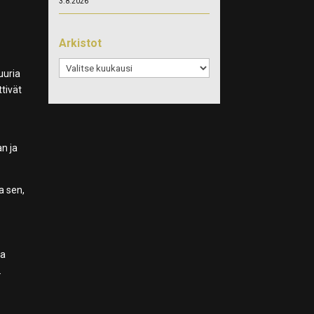
3.8.2026
Arkistot
Arkistot
uuria
ttivät
an ja
a sen,
sa
.