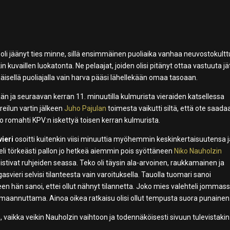
li jäänyt ties minne, sillä ensimmäinen puoliaika vanhaa neuvostokultt
n kuvaillen luokatonta. Ne pelaajat, joiden olisi pitänyt ottaa vastuuta jä
isellä puoliajalla vain harva pääsi lähellekään omaa tasoaan.
n ja seuraavan kerran 11. minuutilla kulmurista vieraiden katsellessa
eilun vartin jälkeen
Juho Pajulan
toimesta vaikutti siltä, että ote saada
lo romahti KPV:n iskettyä toisen kerran kulmurista.
ieri
osoitti kuitenkin viisi minuuttia myöhemmin keskinkertaisuutensa j
eli törkeästi pallon jo hetkeä aiemmin pois syöttäneen
Niko Nauholzin
oistivat ruhjeiden seassa. Teko oli täysin ala-arvoinen, raukkamainen ja
svieri selvisi tilanteesta vain varoituksella. Tauolla tuomari sanoi
een hän sanoi, ettei ollut nähnyt tilannetta. Joko mies valehteli jommas
aannuttama. Ainoa oikea ratkaisu olisi ollut tempusta suora punainen
, vaikka veikin Nauholzin vaihtoon ja todennäköisesti sivuun tulevistakin