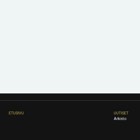
ETUSIVU
UUTISET
Arkisto