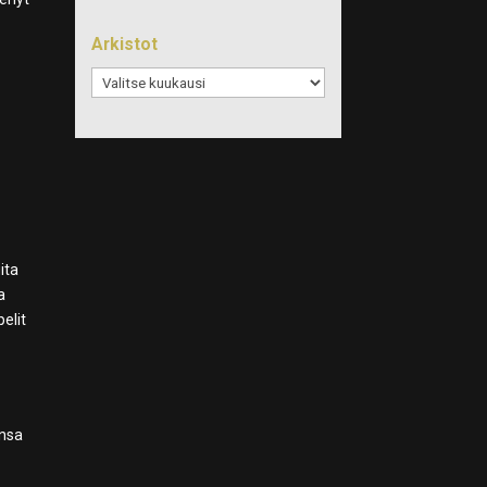
Arkistot
Arkistot
ita
a
elit
ansa