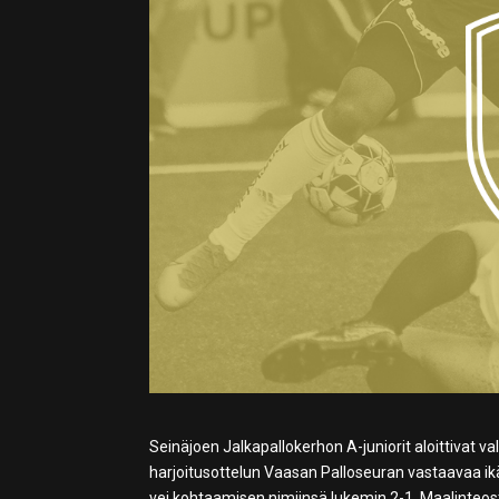
Seinäjoen Jalkapallokerhon A-juniorit aloittiva
harjoitusottelun Vaasan Palloseuran vastaavaa ikä
vei kohtaamisen nimiinsä lukemin 2-1. Maalinteos