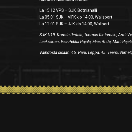
La 15.12 VPS – SJK, Botniahalli
La 05.01 SJK – VIFK klo 14.00, Wallsport
La 12.01 SJK – JJK klo 14.00, Wallport
SJK U19: Konsta Rintala, Tuomas Rintamäki, Antti Vii
Laaksonen, Veli-Pekka Pajula, Elias Ahde, Matti Rajal
Vaihdosta sisään: 45. Panu Leppä, 45. Teemu Nimell,