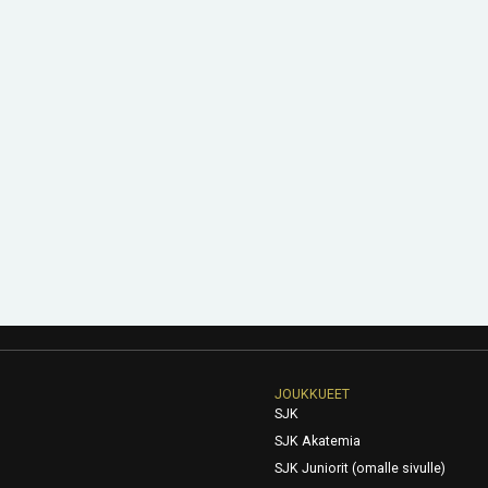
JOUKKUEET
SJK
SJK Akatemia
SJK Juniorit (omalle sivulle)