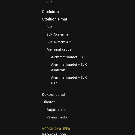
VIP
Otteluinfo
Otteluohjelmat
SJK
SJK Akatemia
SJK Akatemia 2
Aiemmat kaudet
Aiemmat kaudet – SJK
Aiemmat kaudet – SJK
Akatemia
Aiemmat kaudet – SJK
U17
Kokoonpanot
Tilastot
Sarjataulukot
Pelaajatilastot
VERKKOKAUPPA
Verkkokauppa