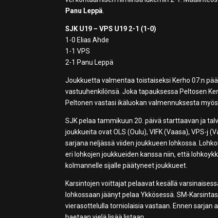
Panu Leppä
.
SJK U19 – VPS U19 2-1 (1-0)
1-0 Elias Ahde
1-1 VPS
2-1 Panu Leppä
Joukkuetta valmentaa toistaiseksi Kerho 07:n p
vastuuhenkilönsä. Joka tapauksessa Peltosen Kerho
Peltonen vastasi ikäluokan valmennuksesta myös 
SJK pelaa tammikuun 20. päivä starttaavan ja tal
joukkueita ovat OLS (Oulu), VIFK (Vaasa), VPS-j (
sarjana neljässä viiden joukkueen lohkossa. Lohkoi
eri lohkojen joukkueiden kanssa niin, että lohkoykk
kolmannelle sijalle päätyneet joukkueet.
Karsintojen voittajat pelaavat kesällä varsinaise
lohkossaan jäänyt pelaa Ykkösessä. SM-Karsintasar
vierasottelulla torniolaisia vastaan. Ennen sarjan 
haetaan vielä lisää listaan.