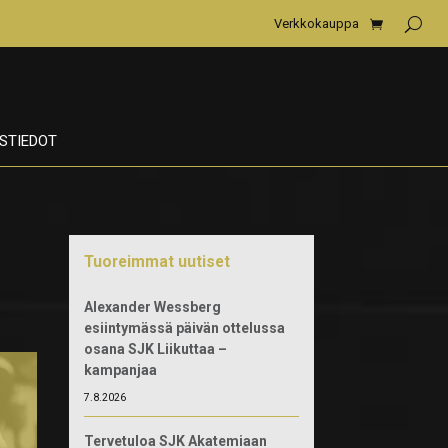
Verkkokauppa
STIEDOT
Tuoreimmat uutiset
Alexander Wessberg
esiintymässä päivän ottelussa
osana SJK Liikuttaa –
kampanjaa
7.8.2026
Tervetuloa SJK Akatemiaan