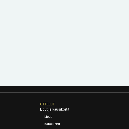
OTTELUT
Liput ja kausikortit
Liput
Kausikortit