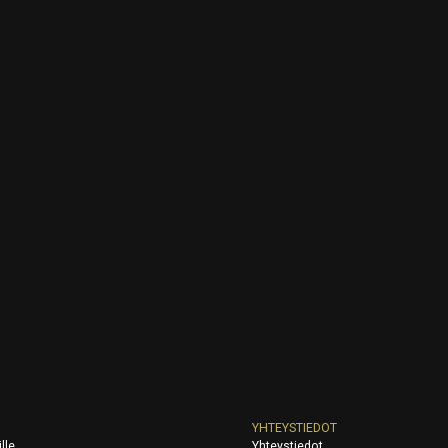
YHTEYSTIEDOT
lle
Yhteystiedot