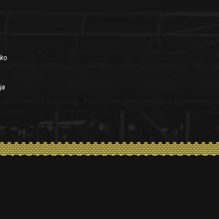
iko
ja