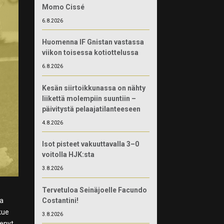
Momo Cissé
6.8.2026
Huomenna IF Gnistan vastassa
viikon toisessa kotiottelussa
6.8.2026
Kesän siirtoikkunassa on nähty
liikettä molempiin suuntiin –
päivitystä pelaajatilanteeseen
4.8.2026
Isot pisteet vakuuttavalla 3–0
voitolla HJK:sta
3.8.2026
Tervetuloa Seinäjoelle Facundo
Costantini!
la
kue
3.8.2026
kenyt