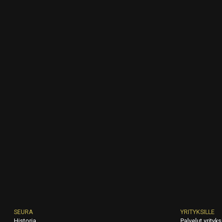
SEURA
YRITYKSILLE
Historia
Palvelut yrityksi