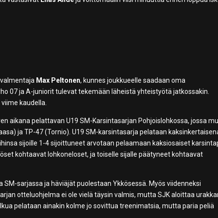
äävalmentaja
Max Peltonen
, kunnes joukkueelle saadaan oma
 07 ja A-juniorit tulevat tekemään läheistä yhteistyötä jatkossakin.
viime kaudella.
ven aikana pelattavan U19 SM-Karsintasarjan Pohjoislohkossa, jossa mu
Vaasa) ja TP-47 (Tornio). U19 SM-karsintasarja pelataan kaksinkertaisen
hinsa sijoille 1-4 sijoittuneet arvotaan pelaamaan kaksiosaiset karsintap
öset kohtaavat lohkoneloset, ja toiselle sijalle päätyneet kohtaavat
ssa SM-sarjassa ja häviäjät puolestaan Ykkösessä. Myös viidenneksi
jan otteluohjelma ei ole vielä täysin valmis, mutta SJK aloittaa urakk
alkua pelataan ainakin kolme jo sovittua treenimatsia, mutta paria peliä