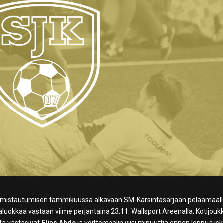
t valmistautumisen tammikuussa alkavaan SM-Karsintasarjaan pelaamaal
luokkaa vastaan viime perjantaina 23.11. Wallsport Areenalla. Kotijouk
ta vastasivat
Elias Ahde
ja voittomaalin viisi minuuttia ennen loppua is