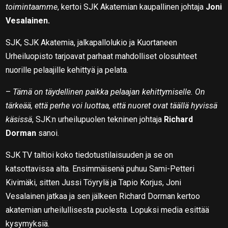
toimintaamme
, kertoi SJK Akatemian kaupallinen johtaja
Joni
Vesalainen.
SJK, SJK Akatemia, jalkapallolukio ja Kuortaneen
Urheiluopisto tarjoavat parhaat mahdolliset olosuhteet
nuorille pelaajille kehittyä ja pelata.
–
Tämä on täydellinen paikka pelaajan kehittymiselle. On
tärkeää, että perhe voi luottaa, että nuoret ovat täällä hyvissä
käsissä
, SJK:n urheilupuolen tekninen johtaja
Richard
Dorman
sanoi.
SJK TV taltioi koko tiedotustilaisuuden ja se on
katsottavissa alta. Ensimmäisenä puhuu Sami-Petteri
Kivimäki, sitten Jussi Töyrylä ja Tapio Korjus, Joni
Vesalainen jatkaa ja sen jälkeen Richard Dorman kertoo
akatemian urheilullisesta puolesta. Lopuksi media esittää
kysymyksiä.