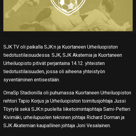
SJK TV oli paikalla SJK:n ja Kuortaneen Urheiluopiston
tiedotustilaisuudessa. SJK, SJK Akatemia ja Kuortaneen
Urheiluopisto pitivät perjantaina 14.12. yhteisten
tiedotustilaisuuden, jossa oli aiheena yhteistyön
syventäminen entisestään.
OmaSp Stadionilla oli puhumassa Kuortaneen Urheiluopiston
rehtori Tapio Korjus ja Urheiluopiston toimitusjohtaja Jussi
Töyrylä sekä SJK:n puolelta liiketoimintajohtaja Sami-Petteri
Kivimäki, urheilupuolen tekninen johtaja Richard Dorman ja
SJK Akatemian kaupallinen johtaja Joni Vesalainen.