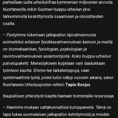
parhaillaan uutta urheiluinfraa kymmenien miljoonien arvosta.
Kuortaneella onkin Suomen huippu-urheilun yksi
tärkeimmistä keskittymistä osaamisen ja olosuhteiden
osalta.
–
Pystymme tukemaan jalkapallon lajivalmennusta
esimerkiksi erilaisen fysiikkavalmennuksen keinoin ja meillä
on biomekaanikan, fysiologian, psykologian ja
ravintovalmennuksen asiantuntijoita. Koko huippu-urheilun
palvelupaketti. Menestykseen kuljetaan vain laadukkaan
työnteon kautta. Emme tee taikatemppuja, vaan
systemaattista työtä, jonka tulos näkyy vuosien aikana,
sanoi
Kuortaneen Urheiluopiston rehtori
Tapio Korjus
.
Kaupallisen yhteistyön kautta haetaan toiminnalle resursseja.
–
Haemme mukaan valtakunnallisia kumppaneita. Tämä on
tapa tukea suomalaisen jalkapallon kehittymistä ja meidän