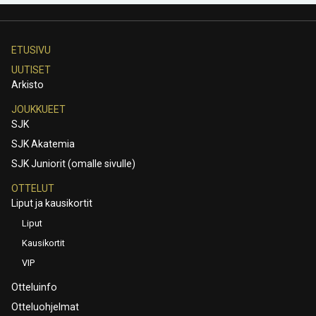
ETUSIVU
UUTISET
Arkisto
JOUKKUEET
SJK
SJK Akatemia
SJK Juniorit (omalle sivulle)
OTTELUT
Liput ja kausikortit
Liput
Kausikortit
VIP
Otteluinfo
Otteluohjelmat