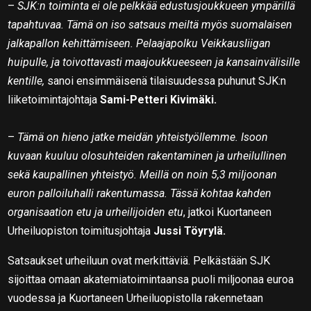
–
SJK:n toiminta ei ole pelkkää edustusjoukkueen ympärillä
tapahtuvaa. Tämä on iso satsaus meiltä myös suomalaisen
jalkapallon kehittämiseen. Pelaajapolku Veikkausliigan
huipulle, ja toivottavasti maajoukkueeseen ja kansainvälisille
kentille,
sanoi ensimmäisenä tilaisuudessa puhunut SJK:n
liiketoimintajohtaja
Sami-Petteri Kivimäki.
–
Tämä on hieno jatke meidän yhteistyöllemme. Isoon
kuvaan kuuluu olosuhteiden rakentaminen ja urheilullinen
sekä kaupallinen yhteistyö. Meillä on noin 5,3 miljoonan
euron palloiluhalli rakentumassa. Tässä kohtaa kahden
organisaation etu ja urheilijoiden etu
, jatkoi Kuortaneen
Urheiluopiston toimitusjohtaja
Jussi Töyrylä.
Satsaukset urheiluun ovat merkittäviä. Pelkästään SJK
sijoittaa omaan akatemiatoimintaansa puoli miljoonaa euroa
vuodessa ja Kuortaneen Urheiluopistolla rakennetaan