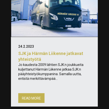
24.2.2023
SJK ja Härmän Liikenne jatkavat
yhteistyötä
Jo kaudesta 2009 lähtien SJK:n joukkueita
kuljettanut Härmän Liikenne jatkaa SJK:n
pääyhteistyökumppanina. Samalla uutta,
entistä merkittävämpää...
READ MORE