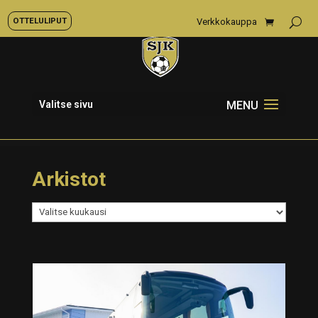
OTTELULIPUT
Verkkokauppa
Valitse sivu
Arkistot
Arkistot