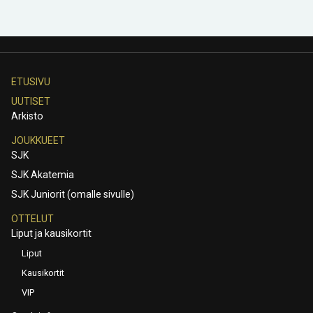
ETUSIVU
UUTISET
Arkisto
JOUKKUEET
SJK
SJK Akatemia
SJK Juniorit (omalle sivulle)
OTTELUT
Liput ja kausikortit
Liput
Kausikortit
VIP