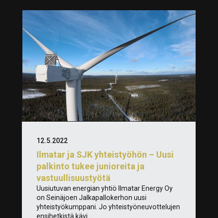
12.5.2022
Ilmatar ja SJK yhteistyöhön – Uusi
palkinto tukee junioreita ja
vastuullisuustyötä
Uusiutuvan energian yhtiö Ilmatar Energy Oy
on Seinäjoen Jalkapallokerhon uusi
yhteistyökumppani. Jo yhteistyöneuvottelujen
ensihetkistä kävi...