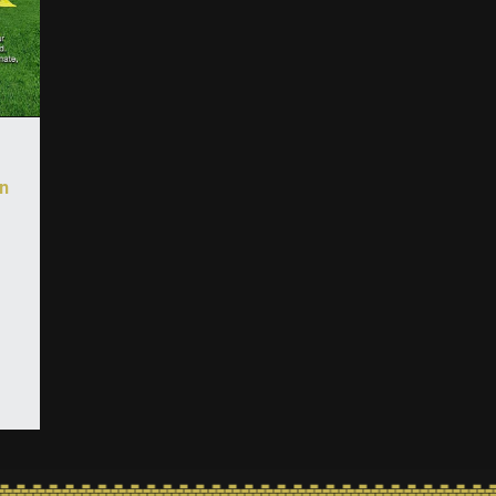
in
o
,