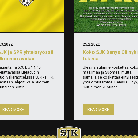
.3.2022
25.2.2022
SJK ja SPR yhteistyössä
Koko SJK Denys Oliinyk
Ukrainan avuksi
tukena
auantaina 5.3. klo 14:45
Ukrainan tilanne koskettaa kok
elattavassa Liigacupin
maailmaa ja Suomea, mutta
uolivälieräottelussa SJK - HIFK,
samalla se koskettaa erityisesti
erätään lahjoituksia Suomen
yhtä omistamme. Denys Oliinyk
unaisen Ristin...
SJK:n monivuotinen...
READ MORE
READ MORE