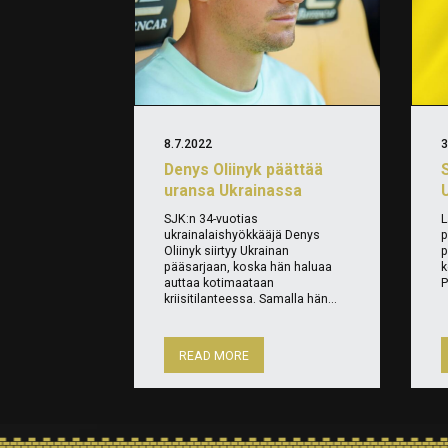
8.7.2022
3
Denys Oliinyk päättää
uransa Ukrainassa
SJK:n 34-vuotias
L
ukrainalaishyökkääjä Denys
p
Oliinyk siirtyy Ukrainan
p
pääsarjaan, koska hän haluaa
k
auttaa kotimaataan
P
kriisitilanteessa. Samalla hän...
READ MORE