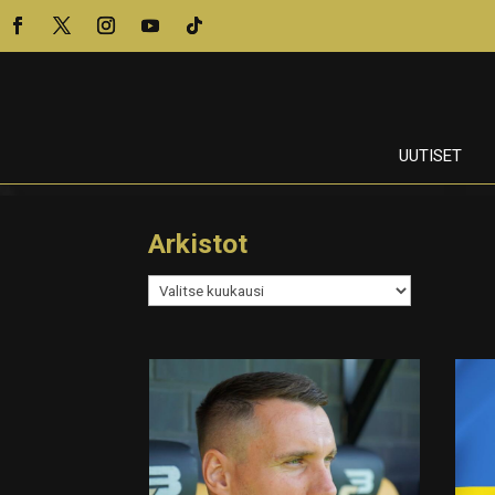
UUTISET
Arkistot
Arkistot