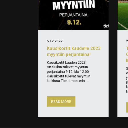
5.12.2022
2
Kausikortit kaudelle 2023
myyntiin perjantaina!
Kausikortit kauden 2023
otteluihin tulevat myyntiin
S
perjantaina 9.12. klo 12:00.
o
Kausikortit tulevat myyntiin
y
kaikissa Ticketmasterin...
j
k
t
READ MORE