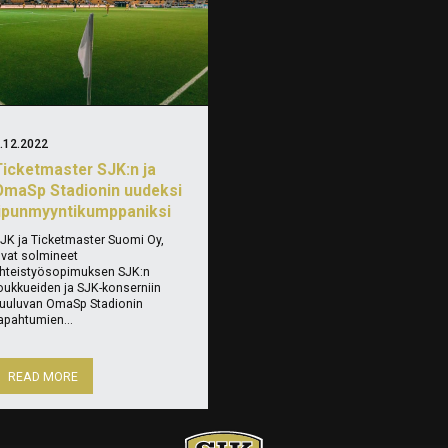
.12.2022
Ticketmaster SJK:n ja
OmaSp Stadionin uudeksi
lipunmyyntikumppaniksi
JK ja Ticketmaster Suomi Oy,
vat solmineet
hteistyösopimuksen SJK:n
oukkueiden ja SJK-konserniin
uuluvan OmaSp Stadionin
apahtumien...
READ MORE