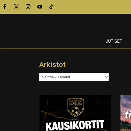
UUTISET
Arkistot
Arkistot