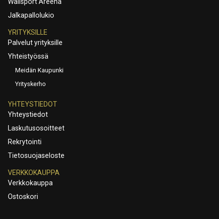
Wallsport Areena
Jalkapallolukio
YRITYKSILLE
Palvelut yrityksille
Yhteistyössä
Meidän Kaupunki
Yrityskerho
YHTEYSTIEDOT
Yhteystiedot
Laskutusosoitteet
Rekrytointi
Tietosuojaseloste
VERKKOKAUPPA
Verkkokauppa
Ostoskori