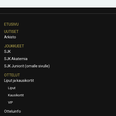
ETUSIVU
UUTISET
Arkisto
JOUKKUEET
SJK
SJK Akatemia
SJK Juniorit (omalle sivulle)
OTTELUT
Liput ja kausikortit
Liput
Kausikortit
VIP
Otteluinfo