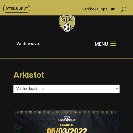
OTTELULIPUT
Verkkokauppa
Valitse sivu
Arkistot
Arkistot