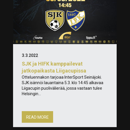
3.3.2022
SJK ja HIFK kamppailevat
jatkopaikasta Liigacupissa
Otteluennakon tarjoaa InterSport Seinäjoki.
SJK isännöi lauantaina 5.3. klo 14:45 alkavaa
Liigacupin puolivälierää, jossa vastaan tulee
Helsingin...
READ MORE