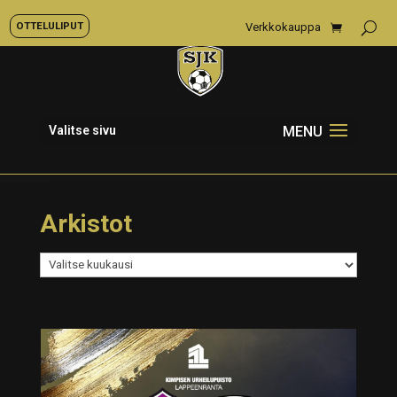
OTTELULIPUT
Verkkokauppa
Valitse sivu
Arkistot
Arkistot