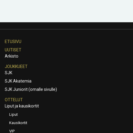
ETUSIVU
UUTISET
Arkisto
JOUKKUEET
SJK
SJK Akatemia
SJK Juniorit (omalle sivulle)
OTTELUT
Liput ja kausikortit
Liput
Kausikortit
VIP