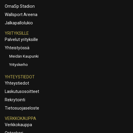
OmaSp Stadion
Wallsport Areena
Jalkapallolukio
YRITYKSILLE
Palvelut yrityksille
Yhteistyössä
Meidän Kaupunki
Yrityskerho
YHTEYSTIEDOT
Yhteystiedot
Laskutusosoitteet
Rekrytointi
Tietosuojaseloste
VERKKOKAUPPA
Verkkokauppa
Ostoskori