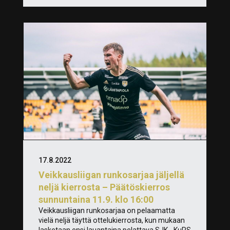
17.8.2022
Veikkausliigan runkosarjaa jäljellä
neljä kierrosta – Päätöskierros
sunnuntaina 11.9. klo 16:00
Veikkausliigan runkosarjaa on pelaamatta
vielä neljä täyttä ottelukierrosta, kun mukaan
lasketaan ensi lauantaina pelattava SJK - KuPS