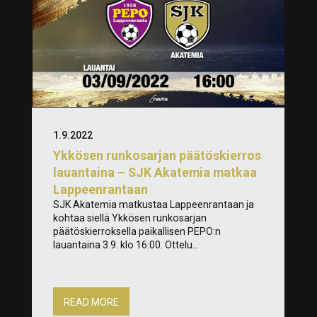
1.9.2022
Ykkösen runkosarjan päätöskierros
lauantaina – SJK Akatemia matkaa
Lappeenrantaan
SJK Akatemia matkustaa Lappeenrantaan ja
kohtaa siellä Ykkösen runkosarjan
päätöskierroksella paikallisen PEPO:n
lauantaina 3.9. klo 16:00. Ottelu...
READ MORE