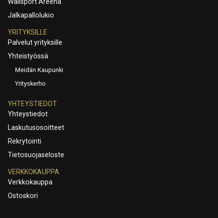
Wallsport Areena
Jalkapallolukio
YRITYKSILLE
Palvelut yrityksille
Yhteistyössä
Meidän Kaupunki
Yrityskerho
YHTEYSTIEDOT
Yhteystiedot
Laskutusosoitteet
Rekrytointi
Tietosuojaseloste
VERKKOKAUPPA
Verkkokauppa
Ostoskori