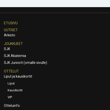
ETUSIVU
UUTISET
Arkisto
JOUKKUEET
SJK
SJK Akatemia
SJK Juniorit (omalle sivulle)
OTTELUT
Liput ja kausikortit
Liput
Kausikortit
VIP
Otteluinfo