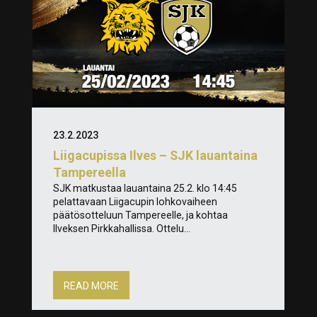
23.2.2023
Liigacupissa Ilves – SJK lauantaina
Tampereella
SJK matkustaa lauantaina 25.2. klo 14:45
pelattavaan Liigacupin lohkovaiheen
päätösotteluun Tampereelle, ja kohtaa
Ilveksen Pirkkahallissa. Ottelu...
READ MORE