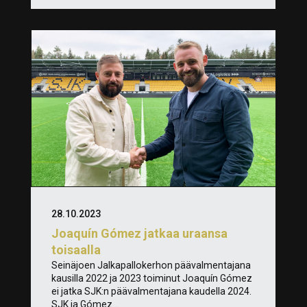
28.10.2023
Joaquín Gómez jatkaa uraansa
toisaalla
Seinäjoen Jalkapallokerhon päävalmentajana
kausilla 2022 ja 2023 toiminut Joaquín Gómez
ei jatka SJK:n päävalmentajana kaudella 2024.
SJK ja Gómez...