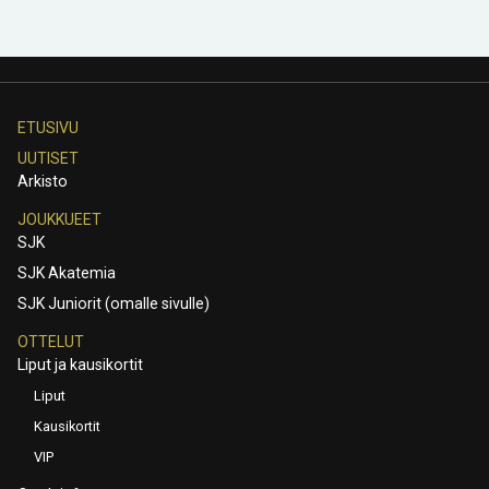
ETUSIVU
UUTISET
Arkisto
JOUKKUEET
SJK
SJK Akatemia
SJK Juniorit (omalle sivulle)
OTTELUT
Liput ja kausikortit
Liput
Kausikortit
VIP