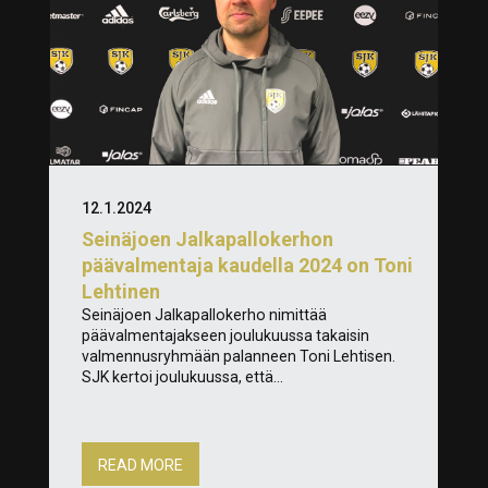
12.1.2024
Seinäjoen Jalkapallokerhon
päävalmentaja kaudella 2024 on Toni
Lehtinen
Seinäjoen Jalkapallokerho nimittää
päävalmentajakseen joulukuussa takaisin
valmennusryhmään palanneen Toni Lehtisen.
SJK kertoi joulukuussa, että...
READ MORE