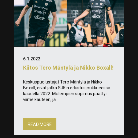
6.1.2022
Kiitos Tero Mäntylä ja Nikko Boxall!
Keskuspuolustajat Tero Mäntylä ja Nikko
Boxall, eivät jatka SJK:n edustusjoukkueessa
kaudella 2022. Molempien sopimus päättyi
viime kauteen, ja...
READ MORE