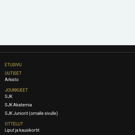
ETUSIVU
UUTISET
Arkisto
JOUKKUEET
SJK
SJK Akatemia
SJK Juniorit (omalle sivulle)
OTTELUT
Liput ja kausikortit