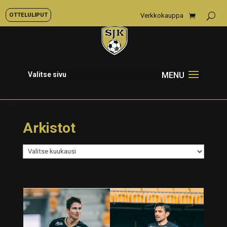
OTTELULIPUT
Verkkokauppa
Valitse sivu
Arkistot
Arkistot