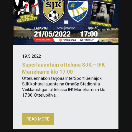
19.5.2022
Superlauantain otteluna SJK – IFK
Mariehamn klo 17:00
Otteluennakon tarjoaa InterSport Seinäjoki
SJK kohtaa lauantaina OmaSp Stadionilla
Veikkausliigan ottelussa IFK Mariehamnin klo
17:00. Ottelupäivä...
READ MORE