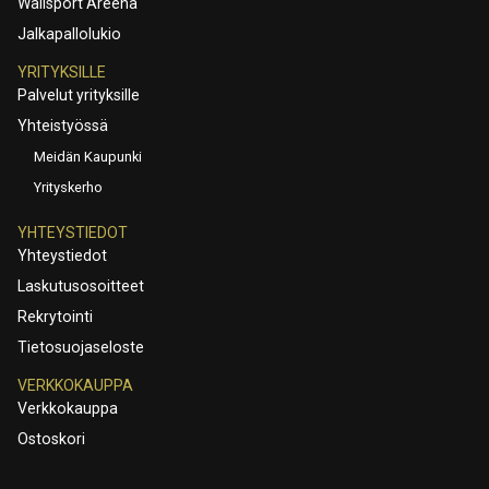
Wallsport Areena
Jalkapallolukio
YRITYKSILLE
Palvelut yrityksille
Yhteistyössä
Meidän Kaupunki
Yrityskerho
YHTEYSTIEDOT
Yhteystiedot
Laskutusosoitteet
Rekrytointi
Tietosuojaseloste
VERKKOKAUPPA
Verkkokauppa
Ostoskori