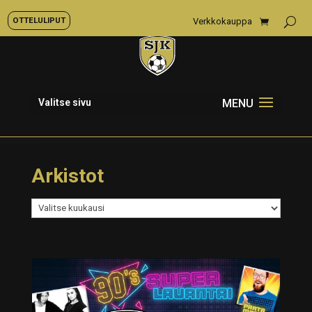
OTTELULIPUT
Verkkokauppa
Valitse sivu
Arkistot
Arkistot