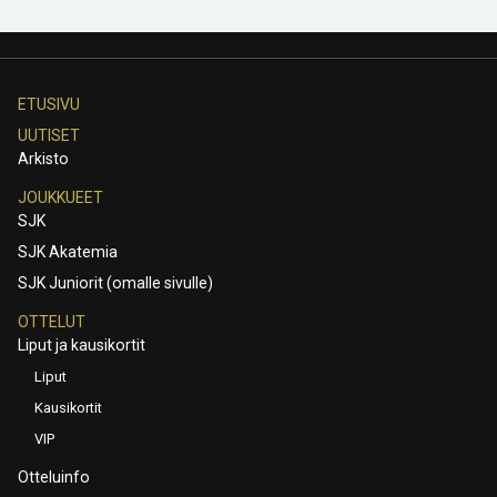
ETUSIVU
UUTISET
Arkisto
JOUKKUEET
SJK
SJK Akatemia
SJK Juniorit (omalle sivulle)
OTTELUT
Liput ja kausikortit
Liput
Kausikortit
VIP
Otteluinfo