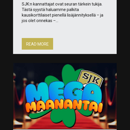
SJK:n kannattajat ovat seuran tärkein tukija.
Tästä syystä haluamme palkita
kausikorttilaiset pienellä lisäjännityksellä – ja
jos olet onnekas –...
READ MORE