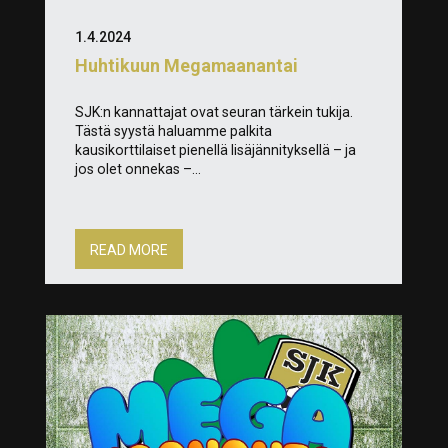
1.4.2024
Huhtikuun Megamaanantai
SJK:n kannattajat ovat seuran tärkein tukija.
Tästä syystä haluamme palkita
kausikorttilaiset pienellä lisäjännityksellä – ja
jos olet onnekas –...
READ MORE