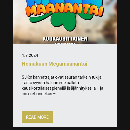
1.7.2024
Heinäkuun Megamaanantai
SJK:n kannattajat ovat seuran tärkein tukija.
Tästä syystä haluamme palkita
kausikorttilaiset pienellä lisäjännityksellä – ja
jos olet onnekas –...
READ MORE