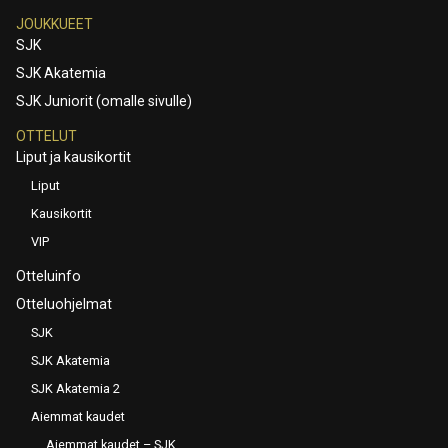
JOUKKUEET
SJK
SJK Akatemia
SJK Juniorit (omalle sivulle)
OTTELUT
Liput ja kausikortit
Liput
Kausikortit
VIP
Otteluinfo
Otteluohjelmat
SJK
SJK Akatemia
SJK Akatemia 2
Aiemmat kaudet
Aiemmat kaudet – SJK