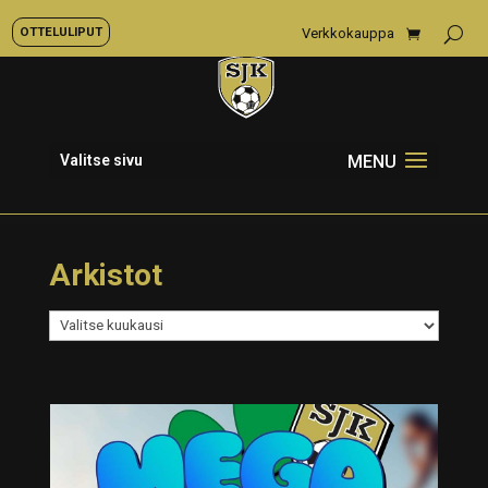
OTTELULIPUT
Verkkokauppa
Valitse sivu
Arkistot
Arkistot