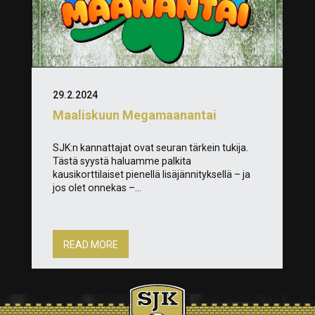
29.2.2024
Maaliskuun Megamaanantai
SJK:n kannattajat ovat seuran tärkein tukija.
Tästä syystä haluamme palkita
kausikorttilaiset pienellä lisäjännityksellä – ja
jos olet onnekas –...
READ MORE