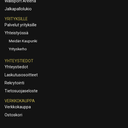
Wallsport Areena
Jalkapallolukio
YRITYKSILLE
Palvelut yrityksille
Yhteistyössä
Meidän Kaupunki
Yrityskerho
YHTEYSTIEDOT
Yhteystiedot
Laskutusosoitteet
Rekrytointi
Tietosuojaseloste
VERKKOKAUPPA
Verkkokauppa
Ostoskori