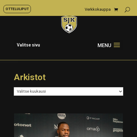
OTTELULIPUT
Verkkokauppa
Valitse sivu
Arkistot
Arkistot