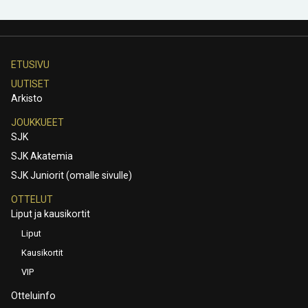
ETUSIVU
UUTISET
Arkisto
JOUKKUEET
SJK
SJK Akatemia
SJK Juniorit (omalle sivulle)
OTTELUT
Liput ja kausikortit
Liput
Kausikortit
VIP
Otteluinfo