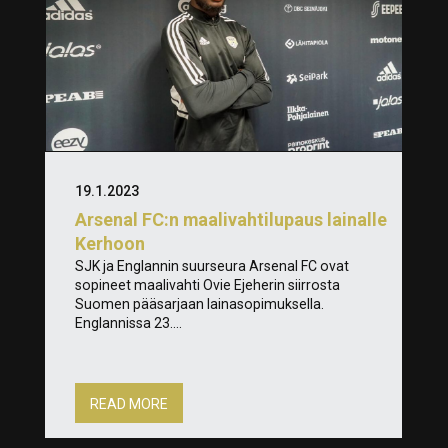
19.1.2023
Arsenal FC:n maalivahtilupaus lainalle
Kerhoon
SJK ja Englannin suurseura Arsenal FC ovat
sopineet maalivahti Ovie Ejeherin siirrosta
Suomen pääsarjaan lainasopimuksella.
Englannissa 23....
READ MORE