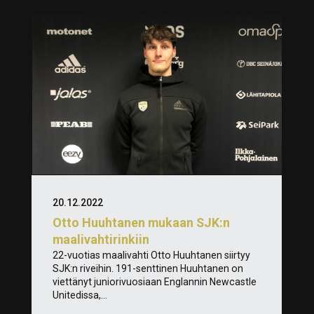
20.12.2022
Otto Huuhtanen mukaan SJK:n
maalivahtirinkiin
22-vuotias maalivahti Otto Huuhtanen siirtyy
SJK:n riveihin. 191-senttinen Huuhtanen on
viettänyt juniorivuosiaan Englannin Newcastle
Unitedissa,...