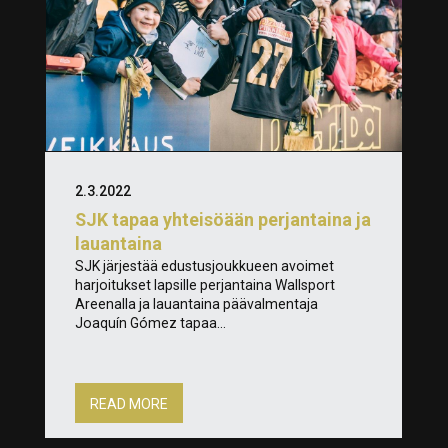
2.3.2022
SJK tapaa yhteisöään perjantaina ja
lauantaina
SJK järjestää edustusjoukkueen avoimet
harjoitukset lapsille perjantaina Wallsport
Areenalla ja lauantaina päävalmentaja
Joaquín Gómez tapaa...
READ MORE