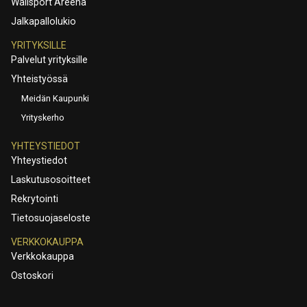
Wallsport Areena
Jalkapallolukio
YRITYKSILLE
Palvelut yrityksille
Yhteistyössä
Meidän Kaupunki
Yrityskerho
YHTEYSTIEDOT
Yhteystiedot
Laskutusosoitteet
Rekrytointi
Tietosuojaseloste
VERKKOKAUPPA
Verkkokauppa
Ostoskori