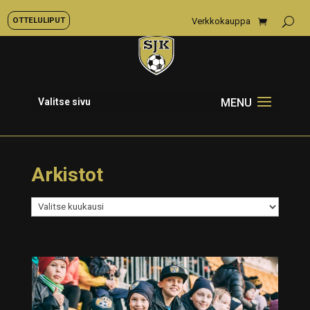
OTTELULIPUT
Verkkokauppa
Valitse sivu
Arkistot
Arkistot