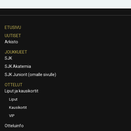
ETUSIVU
UUTISET
Arkisto
JOUKKUEET
SJK
SJK Akatemia
SJK Juniorit (omalle sivulle)
OTTELUT
Liput ja kausikortit
Liput
Kausikortit
VIP
Otteluinfo