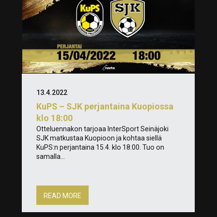
13.4.2022
KuPS – SJK perjantaina Kuopiossa
klo 18:00
Otteluennakon tarjoaa InterSport Seinäjoki
SJK matkustaa Kuopioon ja kohtaa siellä
KuPS:n perjantaina 15.4. klo 18:00. Tuo on
samalla...
READ MORE