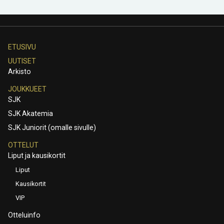
ETUSIVU
UUTISET
Arkisto
JOUKKUEET
SJK
SJK Akatemia
SJK Juniorit (omalle sivulle)
OTTELUT
Liput ja kausikortit
Liput
Kausikortit
VIP
Otteluinfo