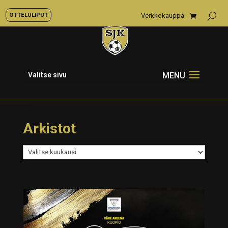
OTTELULIPUT
Verkkokauppa
Valitse sivu
Arkistot
Arkistot