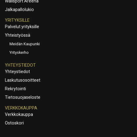
Wallsport Areena
Jalkapallolukio
YRITYKSILLE
Palvelut yrityksille
Yhteistyössä
Meidän Kaupunki
Yrityskerho
YHTEYSTIEDOT
Yhteystiedot
Laskutusosoitteet
Rekrytointi
Tietosuojaseloste
VERKKOKAUPPA
Verkkokauppa
Ostoskori