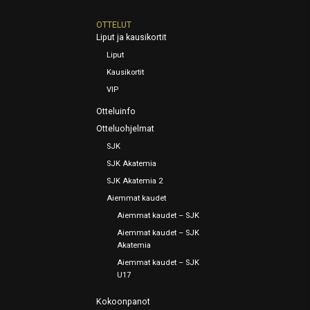
OTTELUT
Liput ja kausikortit
Liput
Kausikortit
VIP
Otteluinfo
Otteluohjelmat
SJK
SJK Akatemia
SJK Akatemia 2
Aiemmat kaudet
Aiemmat kaudet – SJK
Aiemmat kaudet – SJK
Akatemia
Aiemmat kaudet – SJK
U17
Kokoonpanot