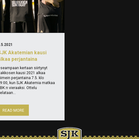
.5.2021
SJK Akatemian kausi
alkaa perjantaina
seampaan kertaan siirtynyt
akkosen kausi 2021 alkaa
iimein perjantaina 7.5. klo
9:00, kun SJK Akatemia matkaa
BK:n vieraaksi. Ottelu
elataan...
READ MORE