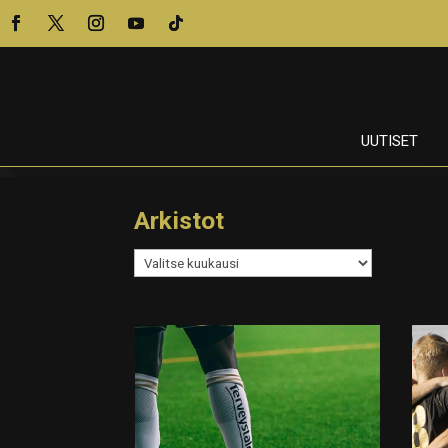
UUTISET
Arkistot
Arkistot