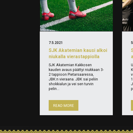
7.5.2021
5
SJK Akatemian kausi alkoi
niukalla vierastappiolla
SJK Akatemian Kakkosen
U
kauden avaus päättyi niukkaan 3-
K
2 tappioon Pietarsaaressa,
v
JBK:n vieraana. JBK sai peliin
1
shokkialun ja vei sen turvin
J
pelin...
p
READ MORE