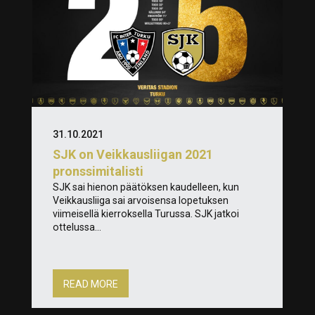
31.10.2021
SJK on Veikkausliigan 2021
pronssimitalisti
SJK sai hienon päätöksen kaudelleen, kun
Veikkausliiga sai arvoisensa lopetuksen
viimeisellä kierroksella Turussa. SJK jatkoi
ottelussa...
READ MORE