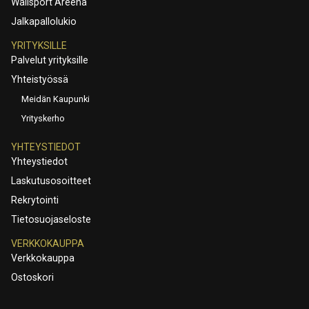
Wallsport Areena
Jalkapallolukio
YRITYKSILLE
Palvelut yrityksille
Yhteistyössä
Meidän Kaupunki
Yrityskerho
YHTEYSTIEDOT
Yhteystiedot
Laskutusosoitteet
Rekrytointi
Tietosuojaseloste
VERKKOKAUPPA
Verkkokauppa
Ostoskori