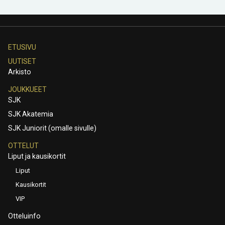
ETUSIVU
UUTISET
Arkisto
JOUKKUEET
SJK
SJK Akatemia
SJK Juniorit (omalle sivulle)
OTTELUT
Liput ja kausikortit
Liput
Kausikortit
VIP
Otteluinfo