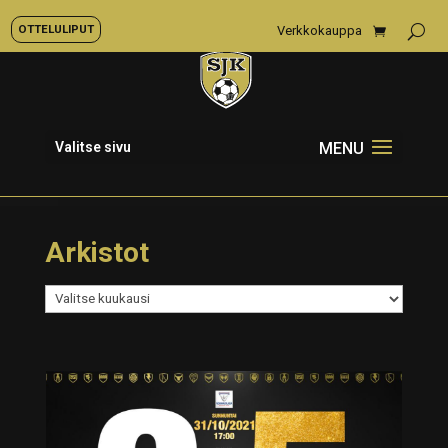
OTTELULIPUT
Verkkokauppa
Valitse sivu
Arkistot
Arkistot