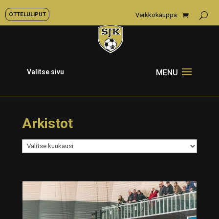
OTTELULIPUT
Verkkokauppa
Valitse sivu
Arkistot
Arkistot