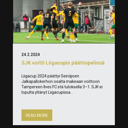
24.2.2024
SJK voitti Liigacupin päätöspelinsä
Liigacup 2024 päättyi Seinäjoen
Jalkapallokerhon osalta makeaan voittoon
Tampereen Ilves FC:stä tuloksella 3–1. SJK ei
lopulta yltänyt Liigacupissa...
READ MORE