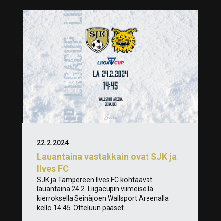
22.2.2024
Lauantaina vastakkain ovat SJK ja
Ilves FC
SJK ja Tampereen Ilves FC kohtaavat
lauantaina 24.2. Liigacupin viimeisellä
kierroksella Seinäjoen Wallsport Areenalla
kello 14:45. Otteluun pääset...