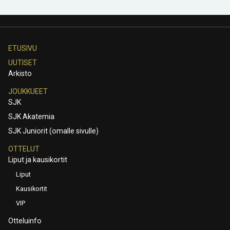
ETUSIVU
UUTISET
Arkisto
JOUKKUEET
SJK
SJK Akatemia
SJK Juniorit (omalle sivulle)
OTTELUT
Liput ja kausikortit
Liput
Kausikortit
VIP
Otteluinfo