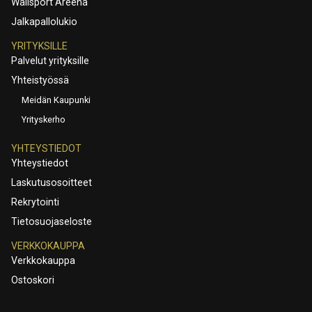
Wallsport Areena
Jalkapallolukio
YRITYKSILLE
Palvelut yrityksille
Yhteistyössä
Meidän Kaupunki
Yrityskerho
YHTEYSTIEDOT
Yhteystiedot
Laskutusosoitteet
Rekrytointi
Tietosuojaseloste
VERKKOKAUPPA
Verkkokauppa
Ostoskori