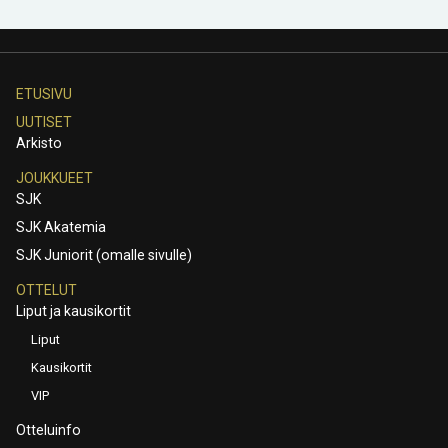
ETUSIVU
UUTISET
Arkisto
JOUKKUEET
SJK
SJK Akatemia
SJK Juniorit (omalle sivulle)
OTTELUT
Liput ja kausikortit
Liput
Kausikortit
VIP
Otteluinfo