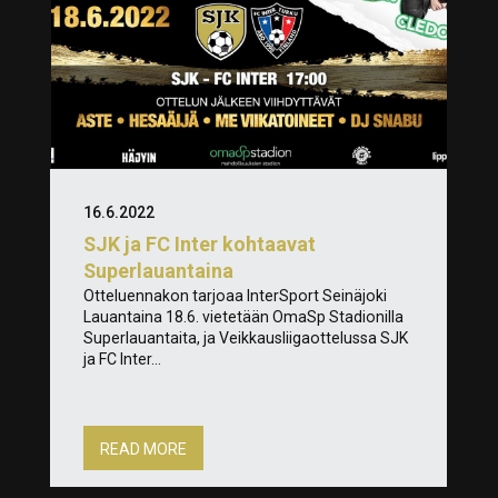
16.6.2022
SJK ja FC Inter kohtaavat
Superlauantaina
Otteluennakon tarjoaa InterSport Seinäjoki
Lauantaina 18.6. vietetään OmaSp Stadionilla
Superlauantaita, ja Veikkausliigaottelussa SJK
ja FC Inter...
READ MORE