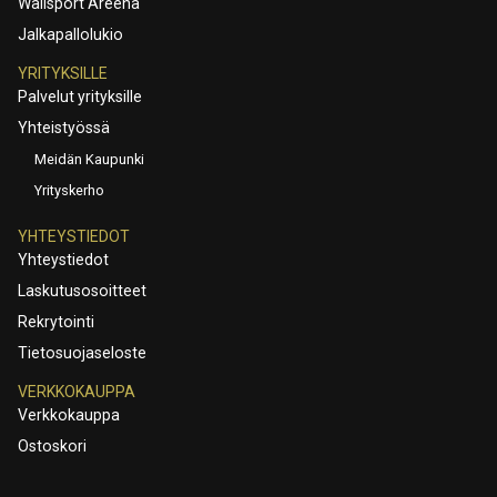
Wallsport Areena
Jalkapallolukio
YRITYKSILLE
Palvelut yrityksille
Yhteistyössä
Meidän Kaupunki
Yrityskerho
YHTEYSTIEDOT
Yhteystiedot
Laskutusosoitteet
Rekrytointi
Tietosuojaseloste
VERKKOKAUPPA
Verkkokauppa
Ostoskori