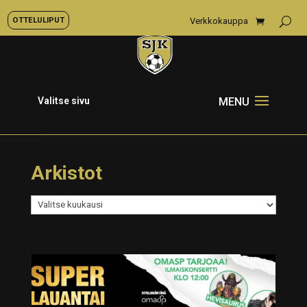
OTTELULIPUT
Verkkokauppa
Valitse sivu
Arkistot
Arkistot