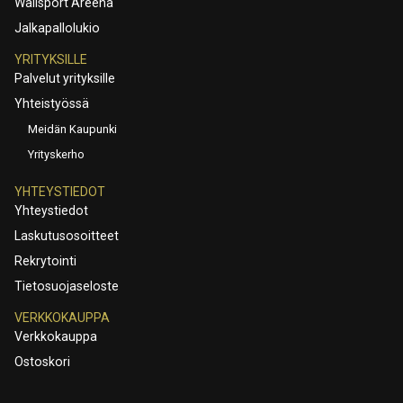
Wallsport Areena
Jalkapallolukio
YRITYKSILLE
Palvelut yrityksille
Yhteistyössä
Meidän Kaupunki
Yrityskerho
YHTEYSTIEDOT
Yhteystiedot
Laskutusosoitteet
Rekrytointi
Tietosuojaseloste
VERKKOKAUPPA
Verkkokauppa
Ostoskori