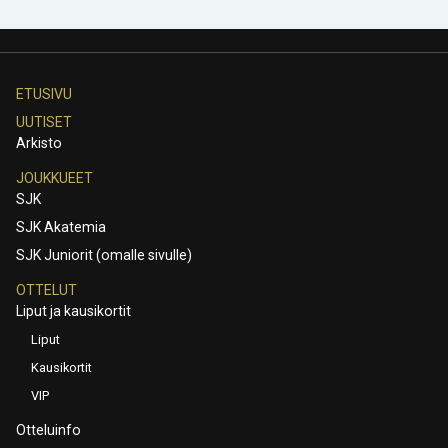
ETUSIVU
UUTISET
Arkisto
JOUKKUEET
SJK
SJK Akatemia
SJK Juniorit (omalle sivulle)
OTTELUT
Liput ja kausikortit
Liput
Kausikortit
VIP
Otteluinfo