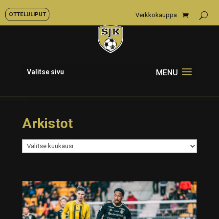
OTTELULIPUT
Verkkokauppa
Valitse sivu
Arkistot
Arkistot