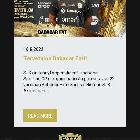
16.8.2022
Tervetuloa Babacar Fati!
SJK on tehnyt sopimuksen Lissabonin
Sporting CP:n organisaatiosta ponnistavan 22-
vuotiaan Babacar Fatin kanssa. Hieman SJK
Akatemian...
READ MORE