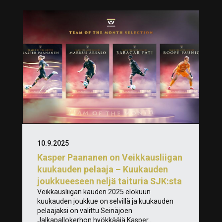
10.9.2025
Kasper Paananen on Veikkausliigan
kuukauden pelaaja – Kuukauden
joukkueeseen neljä taituria SJK:sta
Veikkausliigan kauden 2025 elokuun
kuukauden joukkue on selvillä ja kuukauden
pelaajaksi on valittu Seinäjoen
Jalkapallokerhon hyökkääjä Kasper...