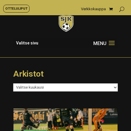
OTTELULIPUT
Verkkokauppa
Valitse sivu
Arkistot
Arkistot