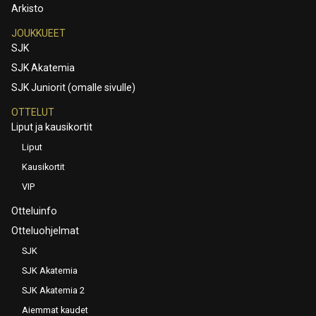
Arkisto
JOUKKUEET
SJK
SJK Akatemia
SJK Juniorit (omalle sivulle)
OTTELUT
Liput ja kausikortit
Liput
Kausikortit
VIP
Otteluinfo
Otteluohjelmat
SJK
SJK Akatemia
SJK Akatemia 2
Aiemmat kaudet