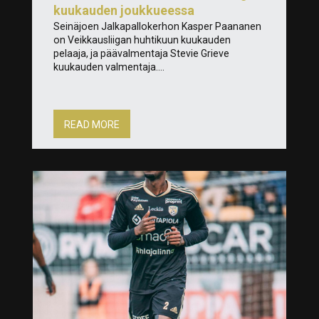
kuukauden joukkueessa
Seinäjoen Jalkapallokerhon Kasper Paananen
on Veikkausliigan huhtikuun kuukauden
pelaaja, ja päävalmentaja Stevie Grieve
kuukauden valmentaja....
READ MORE