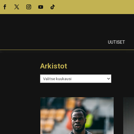
UUTISET
Arkistot
Arkistot