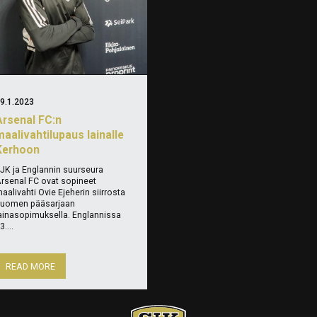
9.1.2023
Arsenal FC:n
aalivahtilupaus lainalle
Kerhoon
JK ja Englannin suurseura
rsenal FC ovat sopineet
aalivahti Ovie Ejeherin siirrosta
uomen pääsarjaan
ainasopimuksella. Englannissa
3....
READ MORE