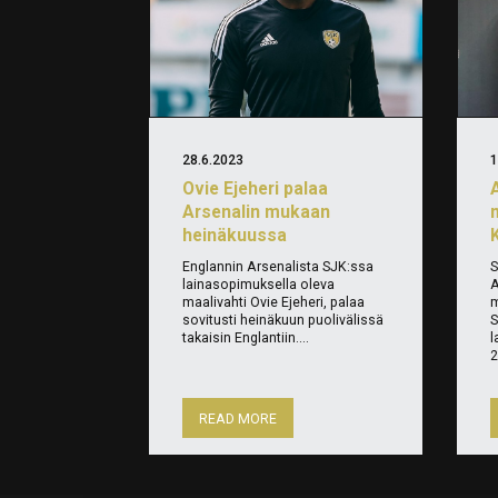
28.6.2023
1
Ovie Ejeheri palaa
Arsenalin mukaan
m
heinäkuussa
Englannin Arsenalista SJK:ssa
S
lainasopimuksella oleva
A
maalivahti Ovie Ejeheri, palaa
m
sovitusti heinäkuun puolivälissä
S
takaisin Englantiin....
l
2
READ MORE