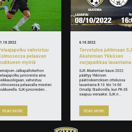
1.10.2022
6.10.2022
Pelaajapolku vahvistuu
Tervetuloa juhlimaan S
Kolmosessa pelaavan
Akatemian Ykkösen
joukkueen myötä
sarjapaikkaa lauantaina
einäjoen Jalkapallokerhon
SJK Akatemian kausi 2022
elaajapolku junioreista aina
päättyy Ykkösen
eikkausliigaan, vahvistuu
päätöskierroksen ottelussa
olmosessa pelaavalla miesten
lauantaina 8.10. klo 16:00
oukkueella. SJK-junioreiden...
OmaSp Stadionilla, kun PK-35
saapuu vieraaksi. SJK:n...
READ MORE
READ MORE