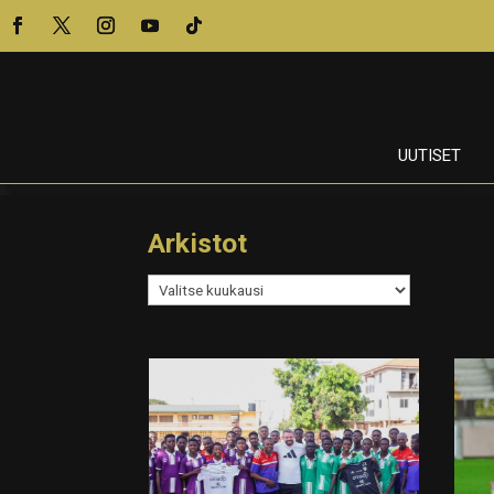
UUTISET
Arkistot
Arkistot