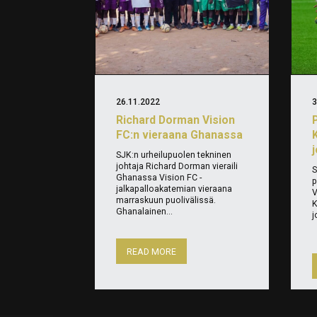
26.11.2022
3
Richard Dorman Vision
FC:n vieraana Ghanassa
SJK:n urheilupuolen tekninen
johtaja Richard Dorman vieraili
S
Ghanassa Vision FC -
p
jalkapalloakatemian vieraana
V
marraskuun puolivälissä.
K
Ghanalainen...
j
READ MORE