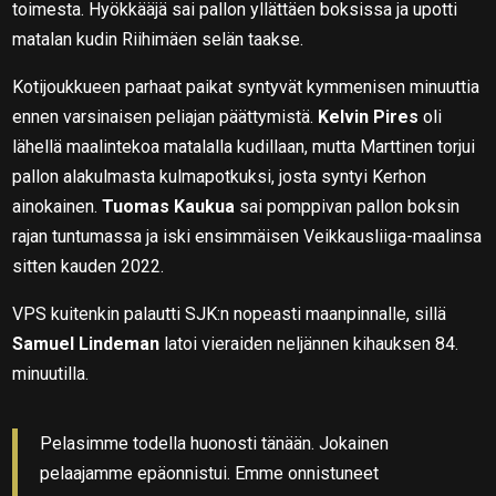
toimesta. Hyökkääjä sai pallon yllättäen boksissa ja upotti
matalan kudin Riihimäen selän taakse.
Kotijoukkueen parhaat paikat syntyvät kymmenisen minuuttia
ennen varsinaisen peliajan päättymistä.
Kelvin Pires
oli
lähellä maalintekoa matalalla kudillaan, mutta Marttinen torjui
pallon alakulmasta kulmapotkuksi, josta syntyi Kerhon
ainokainen.
Tuomas Kaukua
sai pomppivan pallon boksin
rajan tuntumassa ja iski ensimmäisen Veikkausliiga-maalinsa
sitten kauden 2022.
VPS kuitenkin palautti SJK:n nopeasti maanpinnalle, sillä
Samuel Lindeman
latoi vieraiden neljännen kihauksen 84.
minuutilla.
Pelasimme todella huonosti tänään. Jokainen
pelaajamme epäonnistui. Emme onnistuneet