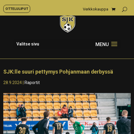
OTTELULIPUT
Verkkokauppa
Valitse sivu
SJK:lle suuri pettymys Pohjanmaan derbyssä
28.9.2024
|
Raportit