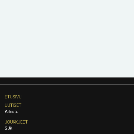
ETUSIVU
UUTISET
Arkisto
JOUKKUEET
SJK