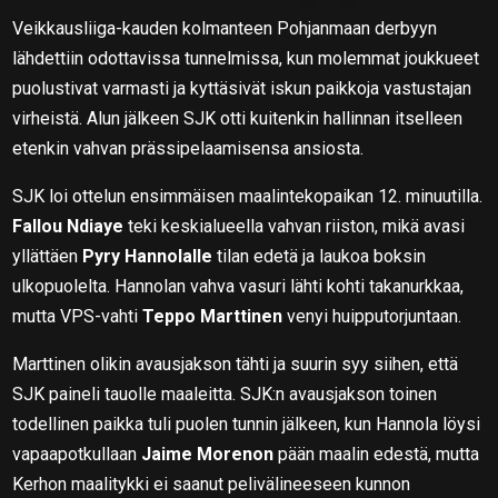
Veikkausliiga-kauden kolmanteen Pohjanmaan derbyyn
lähdettiin odottavissa tunnelmissa, kun molemmat joukkueet
puolustivat varmasti ja kyttäsivät iskun paikkoja vastustajan
virheistä. Alun jälkeen SJK otti kuitenkin hallinnan itselleen
etenkin vahvan prässipelaamisensa ansiosta.
SJK loi ottelun ensimmäisen maalintekopaikan 12. minuutilla.
Fallou Ndiaye
teki keskialueella vahvan riiston, mikä avasi
yllättäen
Pyry Hannolalle
tilan edetä ja laukoa boksin
ulkopuolelta. Hannolan vahva vasuri lähti kohti takanurkkaa,
mutta VPS-vahti
Teppo Marttinen
venyi huipputorjuntaan.
Marttinen olikin avausjakson tähti ja suurin syy siihen, että
SJK paineli tauolle maaleitta. SJK:n avausjakson toinen
todellinen paikka tuli puolen tunnin jälkeen, kun Hannola löysi
vapaapotkullaan
Jaime Morenon
pään maalin edestä, mutta
Kerhon maalitykki ei saanut pelivälineeseen kunnon