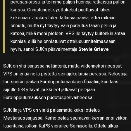
perusasioissa, ja teimme paljon huonoja ratkaisuja pallon
kanssa. Onnistuneet syöttöketjut puuttuivat lähes
kokonaan. Joskus tulee tällaisia päiviä, ettei mikään
onnistu, mutta nyt täytyy vain pureutua tähän peliin ja
katsoa, mikä meni pieleen. VPS:lle täytyy kuitenkin antaa
kunniaa, sillä he onnistuivat ottelusuunnitelmassaan
hyvin, sanoi SJK:n päävalmentaja
Stevie Grieve
.
SJK on yhä sarjassa neljäntenä, mutta viidenneksi noussut
VPS on enää neljä pistettä seinäjokelaisia perässä. Nelossija
tuo suoran paikan Eurolopputurnauksen finaaliin, kun taas
sijoille 5-8 yltävät joukkueet jatkavat pelejään
Eurolopputurnauksen pudotuspelivaiheessa.
SJK:lla ja VPS on vielä pelaamatta kaksi ottelua
Mestaruussarjassa. Kerho pelaa seuraavan kerran ensi viikon
lauantaina, jolloin KuPS vierailee Seinäjoella. Ottelu alkaa