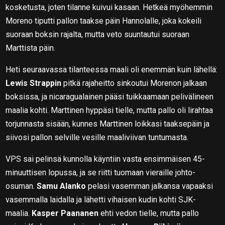
kosketusta, joten tilanne kuivui kasaan. Hetkeä myöhemmin
Moreno tiputti pallon taakse päin Hannolalle, joka kokeili
suoraan boksin rajalta, mutta veto suuntautui suoraan
Marttista päin.
Heti seuraavassa tilanteessa maali oli enemmän kuin lähellä:
Lewis Strappin
pitkä rajaheitto sinkoutui Morenon jalkaan
boksissa, ja nicaragualainen pääsi tuikkaamaan pelivälineen
maalia kohti. Marttinen hyppäsi tielle, mutta pallo oli lirahtaa
torjunnasta sisään, kunnes Marttinen loikkasi taaksepäin ja
siivosi pallon selville vesille maaliviivan tuntumasta.
VPS sai pelinsä kunnolla käyntiin vasta ensimmäisen 45-
minuuttisen lopussa, ja se riitti tuomaan vieraille johto-
osuman.
Samu Alanko
pelasi vasemman jalkansa vapaaksi
vasemmalla laidalla ja lähetti vihaisen kudin kohti SJK-
maalia.
Kasper Paananen
ehti vedon tielle, mutta pallo