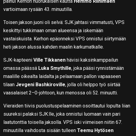
painui Kerhon nuorukaisen kautta
Hemmo Riihimäen
vartioimaan rysään 43. minuutilla.
Toisen jakson juoni oli selvä: SJK jahtasi vimmatusti, VPS
keskittyi tukkimaan oman alueensa ja iskemään
vastaiskuista. Kerhon epäonneksi VPS onnistui siirtymään
heti jakson alussa kahden maalin karkumatkalle.
SJK-kapteeni
Ville Tikkanen
hävisi kaksinkamppailun
omassa päässä
Luka Smythille
, joka pääsi rynnistämään
maalille oikealta laidalta ja pelaamaan pallon vapaaseen
tilaan
Jevgeni Bashkiroville
, jolla oli helppo työ siirtää
vaasalaiset 2–0-johtoon, kun menossa oli 52. minuutti.
Vieraiden tiivis puolustuspelaaminen osoittautui lopulta liian
suureksi palaksi SJK:lle, joka onnistui luomaan vain pari
laatutonttia toisella jaksolla. VPS iski viimeisen niitin 67.
minuutilla vaihdosta sisään tulleen
Teemu Hytösen