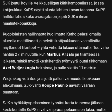
SJK joutui koville Veikkausliigan kärkikamppailussa, jossa
kotijoukkue KuPS näytti alusta lähtien kovan tasonsa. KuPS
hallitsi lähes koko avausjaksoa ja piti SJK:n ilman
maalintekopaikkoja.
Kuopiolaisten hallinnasta huolimatta Kerho pelasi omalla
alueella maltillisesti ja selvitti kotijoukkueen vaarallisilta
näyttäneet tilanteet – yhtä virhettä lukuun ottamatta. Tuo virhe
nähtiin 27. minuutilla, kun
Markus Arsalo
jäi tilanteessa
jälkeen, minkä myötä keskikentän työmyyrä joutui rikkomaan
Axel Widjeskogia
boksissa, ja pallo vietiin 11 metriin.
Widjeskog veti itse ja sijoitti pallon varmuudella oikeaan
alakulmaan. SJK-vahti
Roope Paunio
aavisti väärään
suuntaan.
SJK:n hyökkäyspelaaminen tyssäsi kerta toisensa jälkeen
keskikentällä KuPSin vahvan prässipelaamisen takia, mutta