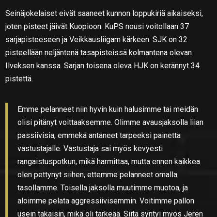
Seinäjokelaiset eivät saaneet kunnon loppukiriä aikaiseksi,
joten pisteet jäivät Kuopioon. KuPS nousi voitollaan 37
sarjapisteeseen ja Veikkausliigam kärkeen. SJK on 32
pisteellään neljäntenä tasapisteissä kolmantena olevan
Ilveksen kanssa. Sarjan toisena oleva HJK on kerännyt 34
pistettä.
Emme pelanneet niin hyvin kuin halusimme tai meidän
olisi pitänyt voittaaksemme. Olimme avausjaksolla liian
passiivisia, emmekä antaneet tarpeeksi painetta
vastustajalle. Vastustaja sai myös kevyesti
rangaistuspotkun, mikä harmittaa, mutta ennen kaikkea
olen pettynyt siihen, ettemme pelanneet omalla
tasollamme. Toisella jaksolla muutimme muotoa, ja
aloimme pelata aggressiivisemmin. Voitimme pallon
usein takaisin, mikä oli tärkeää. Siitä syntyi myös Jeren