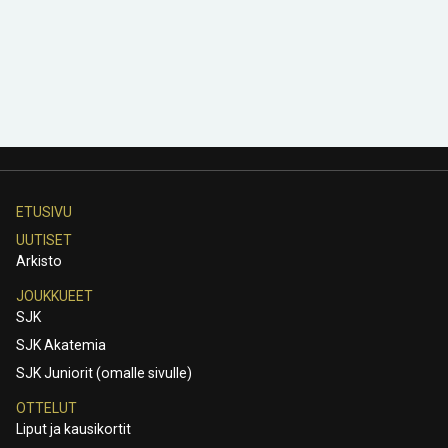
ETUSIVU
UUTISET
Arkisto
JOUKKUEET
SJK
SJK Akatemia
SJK Juniorit (omalle sivulle)
OTTELUT
Liput ja kausikortit