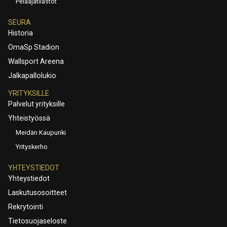
Pelaajatilastot
SEURA
Historia
OmaSp Stadion
Wallsport Areena
Jalkapallolukio
YRITYKSILLE
Palvelut yrityksille
Yhteistyössä
Meidän Kaupunki
Yrityskerho
YHTEYSTIEDOT
Yhteystiedot
Laskutusosoitteet
Rekrytointi
Tietosuojaseloste