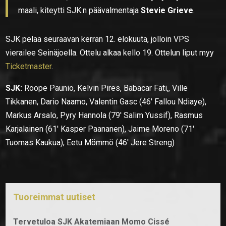
maali, kiteytti SJK:n päävalmentaja
Stevie Grieve
.
SJK pelaa seuraavan kerran 12. elokuuta, jolloin VPS
vierailee Seinäjoella. Ottelu alkaa kello 19. Ottelun liput myy
Ticketmaster
.
SJK:
Roope Paunio, Kelvin Pires, Babacar Fati,, Ville
Tikkanen, Dario Naamo, Valentin Gasc (46′ Fallou Ndiaye),
Markus Arsalo, Pyry Hannola (79′ Salim Yussif), Rasmus
Karjalainen (61′ Kasper Paananen), Jaime Moreno (71′
Tuomas Kaukua), Eetu Mömmö (46′ Jere Streng)
Tuoreimmat uutiset
Tervetuloa SJK Akatemiaan Momo Cissé