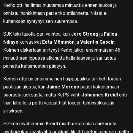
Kerho otti hallintaa muutamaa minuuttia ennen taukoa ja
onnistui hankkimaan pari erikoistilannetta. Niistä ei
kuitenkaan syntynyt sen suurempaa.
SJK teki tauolla pari vaihtoa, kun
Jere Streng
ja
Fallou
Ndiaye
korvasivat
Eetu Mömmön
ja
Valentin Gascin
.
Kolmen alakertaan siirtynyt Kerho jatkoi ensimmäisen 45-
minuuttisen lopussa alkanutta hallintaansa ja sai luotua
painetta keltamustien päätyyn.
Kerhon ottelun ensimmäinen huippupaikka tuli heti toisen
puoliajan alussa, kun
Jaime Moreno
pääsi kokeilemaan
suorasta juoksusta, mutta KuPS-vahti
Johannes Kreidl
ehti
liian lähelle ja peitti vapaat tilat torjuen tähtihyökkääjän
yrityksen.
Hetkeä myöhemmin Kreidl muuttui kuitenkin sankarista
syntipukiksi: maalivahti seikkaili liki 30 metrin päässä omalta