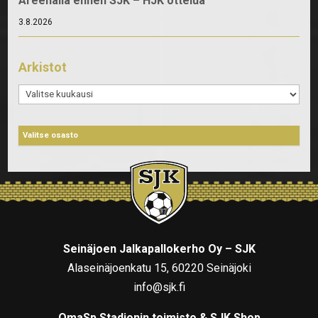
Areenalla ennen SJK – HJK ottelua
3.8.2026
Arkistot
Arkistot
Seinäjoen Jalkapallokerho Oy – SJK
Alaseinäjoenkatu 15, 60220 Seinäjoki
info@sjk.fi
OmaSp Stadionin toimisto & SJK Shop