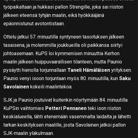
työpaikaltaan ja hukkasi pallon Strengille, joka sai riiston
jälkeen eteensä tyhjän maalin, eikä hyökkääjänä
epäonnistunut avotontistaan.
Ottelu jatkui 57. minuutilla syntyneen tasoituksen jälkeen
tasaisena, ja molemmilla joukkueilla oli paikkansa siirtyi
johtoasemaan. KuPS loi kymmenisen minuuttia Kerhon
maalin jälkeen huippuvaarallisen tilanteen, mutta Paunio
pysäytti hienolla torjunnallaan
Taneli Hämäläisen
yrityksen.
Paunio venyi isoon torjuntaan myös 80. minuutilla, kun
Saku
Savolainen
kokeili maalintekoa.
SJK ja Paunio joutuivat kuitenkin nöyrtymään 84. minuutilla.
KuPSin vaihtomies
Petteri Pennanen
teki ison riiston
keskialueella, lähti etenemään vasemmalta laidalta ja lähetti
tarkan keskityksen maalille, josta Savolainen jatkoi pallon
SJK-maalin yläkulmaan.