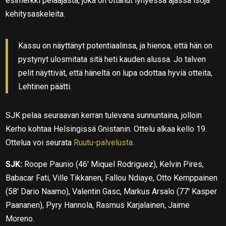
esimerkki pelaajasta, joka on ottanut lyhyessä ajassa isoja
kehitysaskeleita.
Kassu on näyttänyt potentiaalinsa, ja hienoa, että hän on
pystynyt ulosmitata sitä heti kauden alussa. Jo talven
pelit näyttivät, että häneltä on lupa odottaa hyviä otteita,
Lehtinen päätti.
SJK pelaa seuraavan kerran tulevana sunnuntaina, jolloin
Kerho kohtaa Helsingissä Gnistanin. Ottelu alkaa kello 19.
Ottelua voi seurata
Ruutu-palvelusta
.
SJK:
Roope Paunio (46′ Miquel Rodriguez), Kelvin Pires,
Babacar Fati, Ville Tikkanen, Fallou Ndiaye, Otto Kemppainen
(58′ Dario Naamo), Valentin Gasc, Markus Arsalo (77′ Kasper
Paananen), Pyry Hannola, Rasmus Karjalainen, Jaime
Moreno.