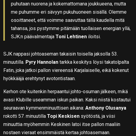
puhutaan nuorena ja kokemattomana joukkueena, mutta
me puhumme eri sävyyn pukuhuoneen sisällä. Olemme
osoittaneet, että voimme saavuttaa tällä kaudella mitä
tahansa, jos pystymme pitämään tuollaisen energian yllä,
SJK:n päävalmentaja
Toni Lehtinen
iloitsi.
SJK nappasi johtoaseman takaisin toisella jaksolla 53.
minuutilla.
Pyry Hannolan
tarkka keskitys löysi takatolpalta
Fatin, joka jatkoi pallon viereensä Karjalaiselle, eikä kokenut
hyökkääjä erehtynyt avotontistaan.
Kerhon ote kuitenkin herpaantui johto-osuman jälkeen, mikä
avasi Klubille useamman iskun paikan. Kaksi niistä kostautui
seuraavan kymmenminuuttisen aikana:
Anthony Olusanya
rokotti 57. minuutilla
Topi Keskisen
syötöstä, ja viisi
minuuttia myöhemmin Keskinen latoi itse pallon maaliin
nostaen vieraat ensimmäistä kertaa johtoasemaan.