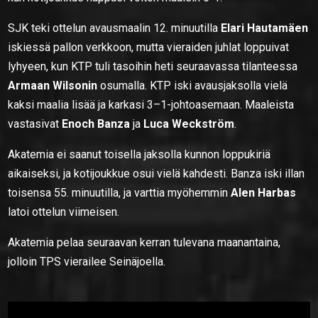
SJK teki ottelun avausmaalin 12. minuutilla
Elari Hautamäen
iskiessä
pallon verkkoon, mutta vieraiden juhlat loppuivat
lyhyeen, kun KTP tuli tasoihin heti seuraavassa tilanteessa
Armaan Wilsonin
osumalla. KTP iski avausjaksolla vielä
kaksi maalia lisää ja karkasi 3–1-johtoasemaan. Maaleista
vastasivat
Enoch Banza
ja
Luca Weckström
.
Akatemia ei saanut toisella jaksolla kunnon loppukiriä
aikaiseksi, ja kotijoukkue osui vielä kahdesti. Banza iski illan
toisensa 55. minuutilla, ja varttia myöhemmin
Alen Harbas
latoi ottelun viimeisen.
Akatemia pelaa seuraavan kerran tulevana maanantaina,
jolloin TPS vierailee Seinäjoella.