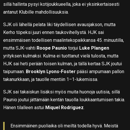
sillä hallinta pysyi kotijoukkueella, joka ei yksinkertaisesti
antanut Klubille mahdollisuuksia.
SJK oli lähellä pelata liki täydellisen avausjakson, mutta
Kerho töpeksi juuri ennen taukovihellystä. HJK sai
ensimmäisen todellisen maalintekopaikkansa 45. minuutilla,
mutta SJK-vahti
Roope Paunio
torjui
Luke Plangen
yrityksen kulmaksi. Kulma ei tuottanut vielä tulosta, mutta
HJK sai heti perään toisen kulman, ja tällä kertaa SJK joutui
taipumaan.
Brooklyn Lyons-Foster
pääsi ampumaan pallon
takanurkkaan, ja tauolle mentiin 1–1-lukemissa.
SJK sai takaiskun lisäksi myös muita huonoja uutisia, sillä
Paunio joutui jättämään kentän tauolla loukkaantumisen takia.
Hänen tilalleen astui
Miquel Rodriguez
.
Ensimmäinen puoliaika oli meiltä todella hyvä. Meistä