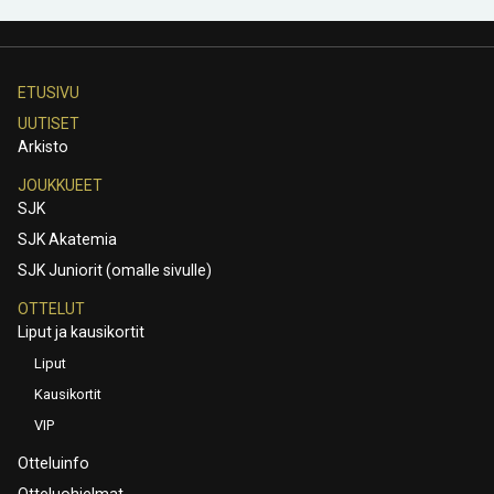
ETUSIVU
UUTISET
Arkisto
JOUKKUEET
SJK
SJK Akatemia
SJK Juniorit (omalle sivulle)
OTTELUT
Liput ja kausikortit
Liput
Kausikortit
VIP
Otteluinfo