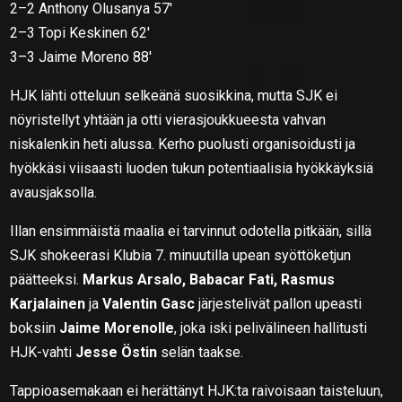
2–2 Anthony Olusanya 57′
2–3 Topi Keskinen 62′
3–3 Jaime Moreno 88′
HJK lähti otteluun selkeänä suosikkina, mutta SJK ei
nöyristellyt yhtään ja otti vierasjoukkueesta vahvan
niskalenkin heti alussa. Kerho puolusti organisoidusti ja
hyökkäsi viisaasti luoden tukun potentiaalisia hyökkäyksiä
avausjaksolla.
Illan ensimmäistä maalia ei tarvinnut odotella pitkään, sillä
SJK shokeerasi Klubia 7. minuutilla upean syöttöketjun
päätteeksi.
Markus Arsalo, Babacar Fati, Rasmus
Karjalainen
ja
Valentin Gasc
järjestelivät pallon upeasti
boksiin
Jaime Morenolle
, joka iski pelivälineen hallitusti
HJK-vahti
Jesse Östin
selän taakse.
Tappioasemakaan ei herättänyt HJK:ta raivoisaan taisteluun,