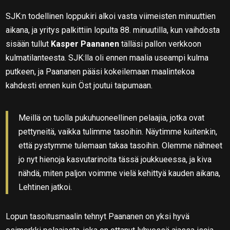
SJK:n todellinen loppukiri alkoi vasta viimeisten minuuttien
aikana, ja yritys palkittiin lopulta 88. minuutilla, kun vaihdosta
sisään tullut
Kasper Paananen
tälläsi pallon verkkoon
kulmatilanteesta. SJK:lla oli ennen maalia useampi kulma
putkeen, ja Paananen pääsi kokeilemaan maalintekoa
kahdesti ennen kuin Öst joutui taipumaan.
Meillä on tuolla pukuhuoneellinen pelaajia, jotka ovat
pettyneitä, vaikka tulimme tasoihin. Näytimme kuitenkin,
että pystymme tulemaan takaa tasoihin. Olemme nähneet
jo nyt hienoja kasvutarinoita tässä joukkueessa, ja kiva
nähdä, miten paljon voimme vielä kehittyä kauden aikana,
Lehtinen jatkoi.
Lopun tasoitusmaalin tehnyt Paananen on yksi hyvä