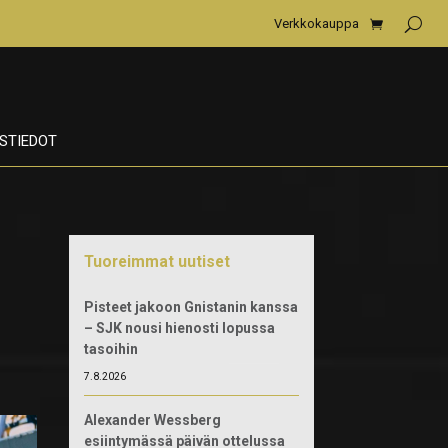
Verkkokauppa
STIEDOT
Tuoreimmat uutiset
Pisteet jakoon Gnistanin kanssa
– SJK nousi hienosti lopussa
tasoihin
7.8.2026
Alexander Wessberg
esiintymässä päivän ottelussa