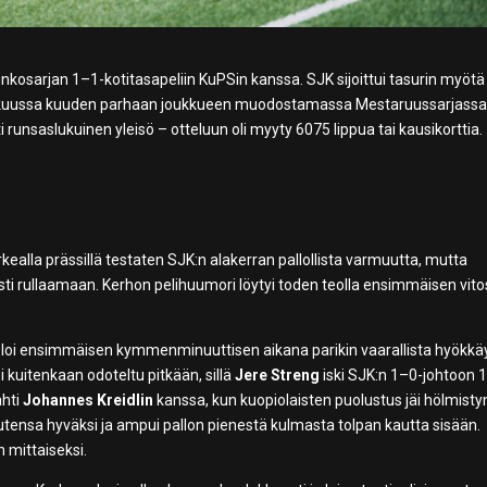
unkosarjan 1–1-kotitasapeliin KuPSin kanssa. SJK sijoittui tasurin myötä
syyskuussa kuuden parhaan joukkueen muodostamassa Mestaruussarjassa
runsaslukuinen yleisö – otteluun oli myyty 6075 lippua tai kausikorttia.
kealla prässillä testaten SJK:n alakerran pallollista varmuutta, mutta
sti rullaamaan. Kerhon pelihuumori löytyi toden teolla ensimmäisen vit
loi ensimmäisen kymmenminuuttisen aikana parikin vaarallista hyökkä
i kuitenkaan odoteltu pitkään, sillä
Jere Streng
iski SJK:n 1–0-johtoon 1
ahti
Johannes Kreidlin
kanssa, kun kuopiolaisten puolustus jäi hölmist
uutensa hyväksi ja ampui pallon pienestä kulmasta tolpan kautta sisään.
n mittaiseksi.