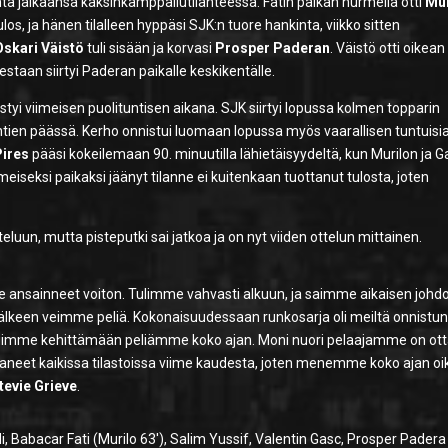
ta jalkaansa kaksinkamppailutilanteessa. Fatin paikan nurmella otti
Mur
los, ja hänen tilalleen hyppäsi SJK:n tuore hankinta, viikko sitten
Oskari Väistö
tuli sisään ja korvasi
Prosper Paderan
. Väistö otti oikean
lestaan siirtyi Paderan paikalle keskikentälle.
yi viimeisen puolituntisen aikana. SJK siirtyi lopussa kolmen topparin
äntien päässä. Kerho onnistui luomaan lopussa myös vaarallisen tuntuisi
Pires
pääsi kokeilemaan 90. minuutilla lähietäisyydeltä, kun Murilon ja G
meiseksi paikaksi jäänyt tilanne ei kuitenkaan tuottanut tulosta, joten
eluun, mutta pisteputki sai jatkoa ja on nyt viiden ottelun mittainen.
me ansainneet voiton. Tulimme vahvasti alkuun, ja saimme aikaisen johd
jälkeen veimme peliä. Kokonaisuudessaan runkosarja oli meiltä onnistun
tuimme kehittämään peliämme koko ajan. Moni nuori pelaajamme on ot
aneet kaikissa tilastoissa viime kaudesta, joten menemme koko ajan o
tevie Grieve
.
 Babacar Fati (Murilo 63′), Salim Yussif, Valentin Gasc, Prosper Padera