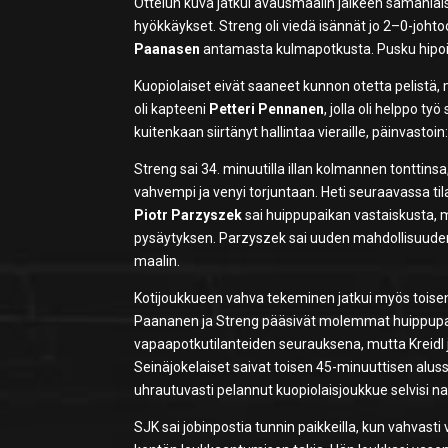
Ottelun kuva jatkui avausmaalin jälkeen samanlais
hyökkäykset. Streng oli viedä isännät jo 2–0-joh
Paanasen
antamasta kulmapotkusta. Pusku hipoi yl
Kuopiolaiset eivät saaneet kunnon otetta pelistä, 
oli kapteeni
Petteri Pennanen
, jolla oli helppo työ
kuitenkaan siirtänyt hallintaa vieraille, päinvastoi
Streng sai 34. minuutilla illan kolmannen tonttins
vahvempi ja venyi torjuntaan. Heti seuraavassa ti
Piotr Parzyszek
sai huippupaikan vastaiskusta, m
pysäytyksen. Parzyszek sai uuden mahdollisuuden 
maalin.
Kotijoukkueen vahva tekeminen jatkui myös toisen j
Paananen ja Streng pääsivät molemmat huippupai
vapaapotkutilanteiden seurauksena, mutta Kreidl ja
Seinäjokelaiset saivat toisen 45-minuuttisen alu
uhrautuvasti pelannut kuopiolaisjoukkue selvisi n
SJK sai jobinpostia tunnin paikkeilla, kun vahvast