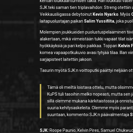
kentän loukkaantumisen takia. Hän loukkasi vasen
SJK teki saman tien triplavaihdon: Streng otettiin u
Veikkausliigassa debytoinut
Kevin Nyarko
. Myös
laitapuolustajan paikan
Salim Yussifilta
, joka puo
Molempien joukkueiden puolustuspelaaminen tiivist
alakertaan, mikä viimeistään tukki vapaat tilat is
hyökkäyksiä ja pari kelpo paikkaa. Toppari
Kelvin 
komea vapaapotkukuvio avasi tyhjää tilaa. Illan vii
sarjapisteet laitettiin jakoon.
Tasurin myötä SJK:n voittoputki päättyi neljään ott
Tämä oli meiltä loistava ottelu, mutta olisim
KuPS tuli tasoihin melko nopeasti, mutta sen 
sillä olemme mukana kärkitaistossa ja onnis
suuria kehitysaskeleita. Olemme myös parant
suuntaan, kommentoi SJK:n päävalmentaja
S
SJK:
Roope Paunio, Kelvin Pires, Samuel Chukwudi,