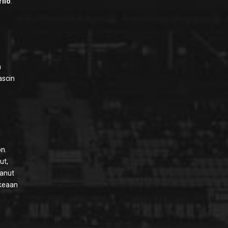
ilo
.
a
ascin
on.
ut,
tanut
ikeaan