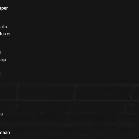
sper
alla
tus ei
n
ääjä
i
ta
ämään