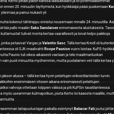
ena: Kerho pelasi pallon kanssa laadukkaasti ja loi potentiaalisimmat
toon ennen 20. minuutin täyttymistä, kun hyökkääjä pääsi puskemaan
Ka
ärimaa ja painui niukasti yli.
mutta kokenut tähtinippu onnistui nousemaan rinnalle 24. minuutilla. Asi
 siirtää pallo maaliin
Saku Savolaisen
erinomaisesta alustuksesta. Tasoi
n: kultamustat tulivat monta kertaa vaarallisesti ja loivat kelpo paikkoja.
a, jonka petasivat Vargas ja
Valentin Gasc
. Tällä kertaa Kreidl oli kuitenki
lanteessa oli SJK-maalivahti
Roope Paunion
vuoro loistaa: KuPS-hyökk
utta Paunio tuli oikea-aikaisesti vastaan ja teki maailmanluokan
vain puoli minuuttia myöhemmin, mutta puolalainen veti tällä kertaa yl
akson alussa – tällä kertaa hyvin pelattujen erikoistilanteiden turvin.
kkoihin ensimmäisen vitosen aikana erinomaisesti pelattujen
tkoi vahvoja otteitaan tolppien välissä ja piti KuPSin tasatilanteessa.
ssa myös useamman kulmapotkun, joista Kerho loi kaaosta maalille, mut
aarmuitta.
i vasemman laitapuolustajan paikalla esiintynyt
Babacar Fati
joutui jätt