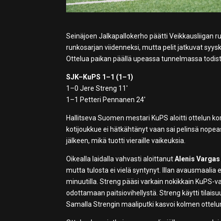
Seinäjoen Jalkapallokerho päätti Veikkausliigan r
runkosarjan viidenneksi, mutta pelit jatkuvat 
Ottelua paikan päällä upeassa tunnelmassa todisti 
SJK–KuPS 1–1 (1–1)
1–0 Jere Streng 11′
1–1 Petteri Pennanen 24′
Hallitseva Suomen mestari KuPS aloitti ottelun kor
kotijoukkue ei hätkähtänyt vaan sai pelinsä nopea
jälkeen, mikä tuotti vieraille vaikeuksia.
Oikealla laidalla vahvasti aloittanut
Alenis Vargas
mutta tulosta ei vielä syntynyt. Illan avausmaalia e
minuutilla. Streng pääsi varkain nokikkain KuPS-v
odottamaan paitsiovihellystä. Streng käytti tilais
Samalla Strengin maaliputki kasvoi kolmen ottelu