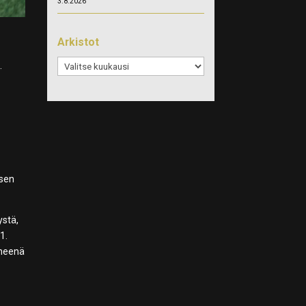
3.8.2026
Arkistot
Arkistot
.
osen
ystä,
1.
yneenä