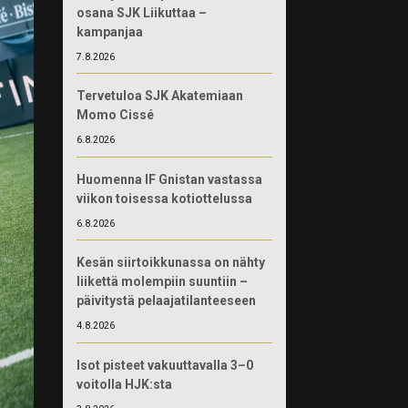
osana SJK Liikuttaa –
kampanjaa
7.8.2026
Tervetuloa SJK Akatemiaan
Momo Cissé
6.8.2026
Huomenna IF Gnistan vastassa
viikon toisessa kotiottelussa
6.8.2026
Kesän siirtoikkunassa on nähty
liikettä molempiin suuntiin –
päivitystä pelaajatilanteeseen
4.8.2026
Isot pisteet vakuuttavalla 3–0
voitolla HJK:sta