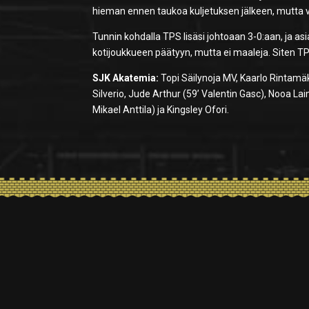
hieman ennen taukoa kuljetuksen jälkeen, mutta ve
Tunnin kohdalla TPS lisäsi johtoaan 3-0:aan, ja asi
kotijoukkueen päätyyn, mutta ei maaleja. Siten TP
SJK Akatemia:
Topi Säilynoja MV, Kaarlo Rintamä
Silverio, Jude Arthur (59’ Valentin Gasc), Nooa Lai
Mikael Anttila) ja Kingsley Ofori.