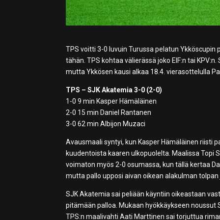
TPS voitti 3-0 luvuin Turussa pelatun Ykköscupin 
tähän. TPS kohtaa välierässä joko EIF:n tai KPV:n
mutta Ykkösen kausi alkaa 18.4. vierasottelulla P
TPS – SJK Akatemia 3-0 (2-0)
1-0 9 min Kasper Hämäläinen
2-0 15 min Daniel Rantanen
3-0 62 min Albijon Muzaci
Avausmaali syntyi, kun Kasper Hämäläinen riisti 
kuudentoista kaaren ulkopuolelta. Maalissa Topi S
voimaton myös 2-0 osumassa, kun tällä kertaa Dan
mutta pallo upposi aivan oikean alakulman tolpan
SJK Akatemia sai peliään käyntiin oikeastaan vas
pitämään palloa. Mukaan hyökkäykseen noussut Sami
TPS:n maalivahti Aati Marttinen sai torjuttua rima