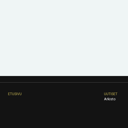
ETUSIVU
UUTISET
Arkisto