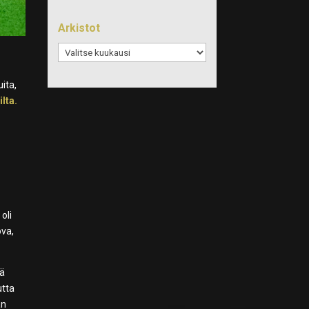
Arkistot
Arkistot
ita,
ilta.
oli
ova,
kä
utta
an