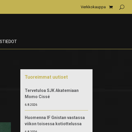
Verkkokauppa
STIEDOT
Tuoreimmat uutiset
Tervetuloa SJK Akatemiaan
Momo Cissé
6.8.2026
Huomenna IF Gnistan vastassa
viikon toisessa kotiottelussa
6.8.2026