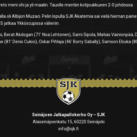
to meni ohi ja yli maalin. Tauolle mentiin kotijoukkueen 2-0 johdossa.
alla oli Albijon Muzaci. Pelin lopulla SJK Akatemia sai vielä hieman paine
S jatkaa Ykköscupissa välieriin.
ki, Berat Akdogan (71’ Noa Lehtonen), Sami Sipola, Matias Vainionpää, 
ne (81’ Denis Cukici), Oskar Pihlaja (46’ Borry Sabally), Samson Ebuka (8
Seinäjoen Jalkapallokerho Oy – SJK
Alaseinäjoenkatu 15, 60220 Seinäjoki
info@sjk.fi