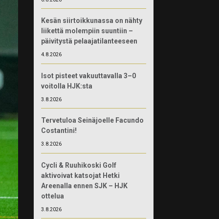
Kesän siirtoikkunassa on nähty
liikettä molempiin suuntiin –
päivitystä pelaajatilanteeseen
4.8.2026
Isot pisteet vakuuttavalla 3–0
voitolla HJK:sta
3.8.2026
Tervetuloa Seinäjoelle Facundo
Costantini!
3.8.2026
Cycli & Ruuhikoski Golf
aktivoivat katsojat Hetki
Areenalla ennen SJK – HJK
ottelua
3.8.2026