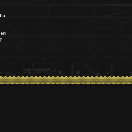
tta
Deni
0’