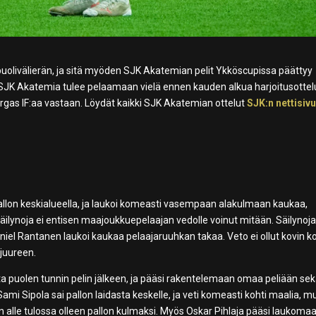
puolivälierän, ja sitä myöden SJK Akatemian pelit Ykköscupissa päättyy
. SJK Akatemia tulee pelaamaan vielä ennen kauden alkua harjoitusottelu
argas IF:aa vastaan. Löydät kaikki SJK Akatemian ottelut
SJK:n nettisivu
pallon keskialueella, ja laukoi komeasti vasempaan alakulmaan kaukaa,
äilynoja ei entisen maajoukkuepelaajan vedolle voinut mitään. Säilynoja 
iel Rantanen laukoi kaukaa pelaajaruuhkan takaa. Veto ei ollut kovin k
 juureen.
ta puolen tunnin pelin jälkeen, ja pääsi rakentelemaan omaa peliään se
 Sipola sai pallon laidasta keskelle, ja veti komeasti kohti maalia, m
n alle tulossa olleen pallon kulmaksi. Myös Oskar Pihlaja pääsi laukoma