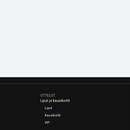
OTTELUT
Liput ja kausikortit
Liput
Kausikortit
VIP