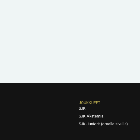
JOUKKUEET
SJK
SJK Akatemia
SJK Juniorit (omalle sivulle)