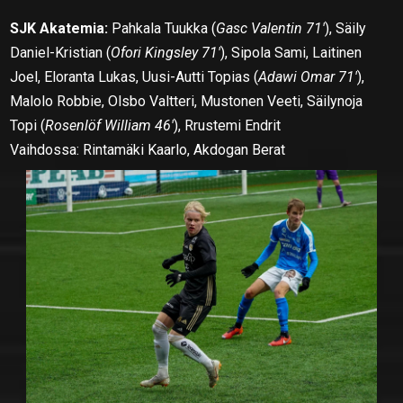
SJK Akatemia:
Pahkala Tuukka (
Gasc Valentin 71′
), Säily
Daniel-Kristian (
Ofori Kingsley 71′
), Sipola Sami, Laitinen
Joel, Eloranta Lukas, Uusi-Autti Topias (
Adawi Omar 71′
),
Malolo Robbie, Olsbo Valtteri, Mustonen Veeti, Säilynoja
Topi (
Rosenlöf William 46′
), Rrustemi Endrit
Vaihdossa: Rintamäki Kaarlo, Akdogan Berat