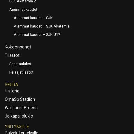
SJK Akatemia 2
Aiemmat kaudet
Aiemmat kaudet – SJK
Aiemmat kaudet – SJK Akatemia
Aiemmat kaudet – SJK U17
Kokoonpanot
Tilastot
Sarjataulukot
Pelaajatilastot
SEURA
Historia
OmaSp Stadion
Wallsport Areena
Jalkapallolukio
YRITYKSILLE
Palvelut yrityksille