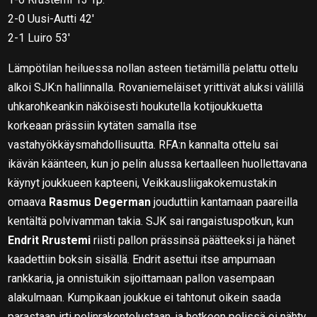
2-0 Uusi-Autti 42′
2-1 Luiro 53′
Lämpötilan heiluessa nollan asteen tietämillä pelattu ottelu
alkoi SJK:n hallinnalla. Rovaniemeläiset yrittivät aluksi välillä
uhkarohkeankin näköisesti houkutella kotijoukkuetta
korkeaan prässiin kytäten samalla itse
vastahyökkäysmahdollisuutta. RFA:n kannalta ottelu sai
ikävän käänteen, kun jo pelin alussa kertaalleen huollettavana
käynyt joukkueen kapteeni, Veikkausliigakokemustakin
omaava
Rasmus Degerman
jouduttiin kantamaan paareilla
kentältä polvivamman takia. SJK sai rangaistuspotkun, kun
Endrit Rrustemi
riisti pallon prässinsä päätteeksi ja hänet
kaadettiin boksin sisällä. Endrit asettui itse ampumaan
rankkaria, ja onnistuikin sijoittamaan pallon vasempaan
alakulmaan. Kumpikaan joukkue ei tahtonut oikein saada
parastaan irti pelinrakentelustaan, ja hetkeen pelissä ei nähty