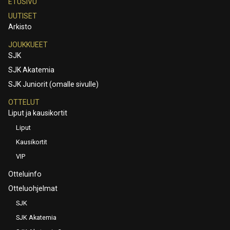
ETUSIVU
UUTISET
Arkisto
JOUKKUEET
SJK
SJK Akatemia
SJK Juniorit (omalle sivulle)
OTTELUT
Liput ja kausikortit
Liput
Kausikortit
VIP
Otteluinfo
Otteluohjelmat
SJK
SJK Akatemia