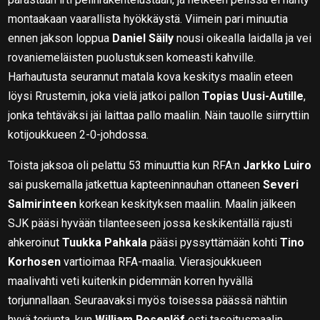
montaakaan vaarallista hyökkäystä. Viimein pari minuutia
ennen jakson loppua
Daniel Säily
nousi oikealla laidalla ja vei
rovaniemeläisten puolustuksen komeasti kahville.
Harhautusta seurannut matala kova keskitys maalin eteen
löysi Rrustemin, joka vielä jatkoi pallon
Topias Uusi-Autille
,
jonka tehtäväksi jäi laittaa pallo maaliin. Näin tauolle siirryttiin
kotijoukkueen 2-0-johdossa.
Toista jaksoa oli pelattu 53 minuuttia kun RFA:n
Jarkko Luiro
sai puskemalla jatkettua kapteeninnauhan ottaneen
Severi
Salmirinteen
korkean keskityksen maaliin. Maalin jälkeen
SJK pääsi hyvään tilanteeseen jossa keskikentällä rajusti
ahkeroinut
Tuukka Pahkala
pääsi pyssyttämään kohti
Tino
Korhosen
vartioimaa RFA-maalia. Vierasjoukkueen
maalivahti veti kuitenkin pidemmän korren hyvällä
torjunnallaan. Seuraavaksi myös toisessa päässä nähtiin
hyvä torjunta, kun
William Rosenlöf
esti tasoitusmaalin