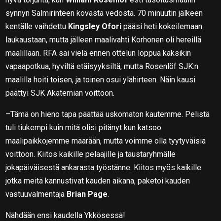
synnyn Salmirinteen kovasta vedosta. 70 minuutin jälkeen
kentälle vaihdettu
Kingsley Ofori
pääsi heti kokeilemaan
laukaustaan, mutta jälleen maalivahti Korhonen oli hereillä
maalillaan. RFA sai vielä ennen ottelun loppua kaksikin
vapaapotkua, hyviltä etäisyyksiltä, mutta Rosenlöf SJK:n
maalilla hoiti toisen, ja toinen osui ylähirteen. Näin kausi
päättyi SJK Akatemian voittoon.
–Tämä on hieno tapa päättää uskomaton kautemme. Pelistä
tuli tiukempi kuin mitä olisi pitänyt kun katsoo
maalipaikkojemme määrään, mutta voimme olla tyytyväisiä
voittoon. Kiitos kaikille pelaajille ja taustaryhmälle
jokapäiväisestä ankarasta työstänne. Kiitos myös kaikille
jotka meitä kannustivat kauden aikana, paketoi kauden
vastuuvalmentaja
Brian Page
.
Nähdään ensi kaudella Ykkösessä!