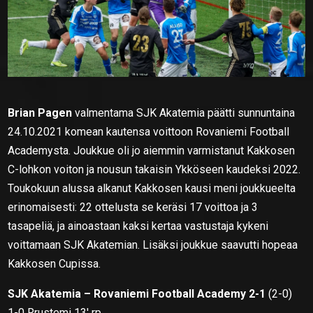
Brian Pagen
valmentama SJK Akatemia päätti sunnuntaina
24.10.2021 komean kautensa voittoon Rovaniemi Football
Academysta. Joukkue oli jo aiemmin varmistanut Kakkosen
C-lohkon voiton ja nousun takaisin Ykköseen kaudeksi 2022.
Toukokuun alussa alkanut Kakkosen kausi meni joukkueelta
erinomaisesti: 22 ottelusta se keräsi 17 voittoa ja 3
tasapeliä, ja ainoastaan kaksi kertaa vastustaja kykeni
voittamaan SJK Akatemian. Lisäksi joukkue saavutti hopeaa
Kakkosen Cupissa.
SJK Akatemia – Rovaniemi Football Academy 2-1
(2-0)
1-0 Rrustemi 13′ rp.