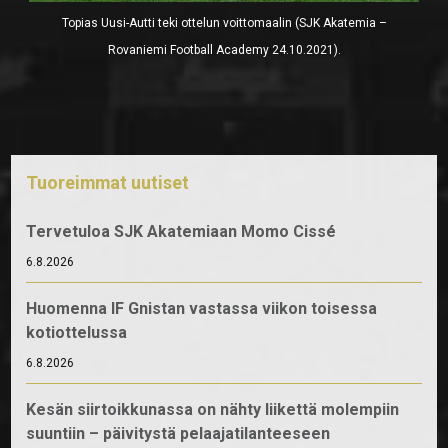
Topias Uusi-Autti teki ottelun voittomaalin (SJK Akatemia –
Rovaniemi Football Academy 24.10.2021).
Tuoreimmat uutiset
Tervetuloa SJK Akatemiaan Momo Cissé
6.8.2026
Huomenna IF Gnistan vastassa viikon toisessa
kotiottelussa
6.8.2026
Kesän siirtoikkunassa on nähty liikettä molempiin
suuntiin – päivitystä pelaajatilanteeseen