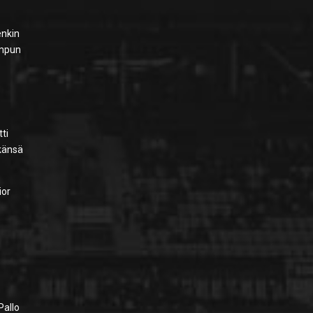
enkin
ompun
ti
lkänsä
ior
.
Pallo