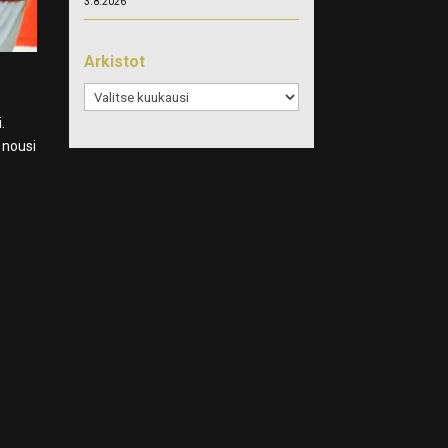
3.8.2026
Arkistot
Arkistot
i
.
 nousi