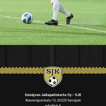
Seinäjoen Jalkapallokerho Oy – SJK
Alaseinäjoenkatu 15, 60220 Seinäjoki
info@sjk.fi