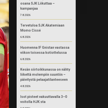
osana SJK Liikuttaa –
kampanjaa
7.8.2026
Tervetuloa SJK Akatemiaan
Momo Cissé
6.8.2026
Huomenna IF Gnistan vastassa
viikon toisessa kotiottelussa
6.8.2026
Kesän siirtoikkunassa on nähty
liikettä molempiin suuntiin –
päivitystä pelaajatilanteeseen
4.8.2026
Isot pisteet vakuuttavalla 3–0
voitolla HJK:sta