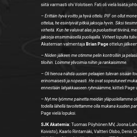
siitä varmasti ohi Volotisen. Fati oli vielä lisätä j
–
Erittäin hyvä voitto ja hyvä ottelu. PIF on ollut mon
ottelua, he esiintyivät pitkiä jaksoja hyvin. Siksi ties
virheitä. Kun he valuivat alas ja puolustivat tiiviinä, me
jaksoja ensimmäisellä puoliajalla. Virheet lopulta tul
Akatemian valmentaja
Brian Page
ottelun jälkeen
–
Niiden jälkeen me otimme pelin kontrolliin ja pelas
tiloihin. Loimme ylivoimia niihin ja rankaisimme.
–
Oli hienoa nähdä uusien pelaajien tulevan sisään 
erinomaisesti ja nopeasti. He ovat sopeutuneet mukaa
ennestään lahjakkaaseen ryhmäämme,
kiitteli Page
–
Nyt me lyömme painetta meidän yläpuolellamme olev
todella lähellä tavoitettamme olla mukana kuuden 
Page vielä lopuksi.
SJK Akatemia:
Tuomas Pöyhönen MV, Joona Lahde
Koivisto), Kaarlo Rintamäki, Valtteri Olsbo, Denis