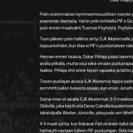
Oskar Pihlaja 
Pelin ensimmäinen kymmenminuuttinen mentiin pääst
enemmän tilanteita. Vartin pelin kohdalla PIF:n G
juuri ennen maalivahti Tuomas Pöyhöstä. Pöyhönen
Tuon jälkeen pelin hallinta siirtyi SJK Akatemialle
loppua kohden, kun tilaa ei PIF:n puolustuksen väle
Hieman ennen taukoa, Oskar Pihlaja pääsi tekemä
avata pitkällä, mutta osui sekä omaan puolustaja
taakse. Pihlaja ehti sinne täysin vapaaksi ja laittoi
Toisen puoliajan alussa SJK Akatemia tappoi pelin
pommitti pallon boksista sisään, kun ensin Jonath
Sama mies oli asialla SJK Akatemian 3-0 maalissa ta
Olsbolle, joka käytti sitä Denis Cukicilla kuudentois
takatolpalle Weslen Júniorille, joka puski sen lähel
4-0 maali syntyi, kun Babacar Fati oli ensin tullut 
harhautti vastaan tulleen PIF-puolustajan. Siitä hän