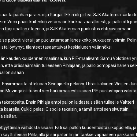
juhlii kauden kuudetta maaliaan Ykkösessä.
ä päähän ja vierailija Pargas IF:kin oli pirteä. SJK Akatemia sai kuit
ezim Voca pääsi kuitenkin vetämään kaukaa vaarallisesti, ja pallo otti p
 torjui pallon eteensä, ja SJK Akatemian puolustus ehti siivoamaan.
 ja se pakotti vierailijan puolustamaan lähes koko joukkueen voimin. Pelin
istä löytynyt, tilanteet tasaantuivat keskialueen väännöksi.
än kauden kuudennen maalinsa, kun PIF-maalivahti Samu Volotinen yrit
an, että prässäämään tulleeseen Pihlajaan, ja pallo pomppasi hänen se
 pallon sisään.
. Ensimmäistä otteluaan Seinäjoella pelannut brasilialainen Weslen Jún
an Muzinga oli tuonut sen härkämäisesti sisään PIF-puolustajien välistä
katopalta. Ensin Pihlaja antoi pallon laidasta sisään tulleelle Valtteri
ta kaarella. Cukici pelasi Olsbolle takaisin ja tämä antoi sen sivuttain
tä sisään.
debyyttiinsä vaihdosta sisään. Fati sai pallon kuudentoista ulkopuolella, ja
 käytti seinän Pihlajalla ja sai pallon linjan taakse vapaaseen paikkaan. 