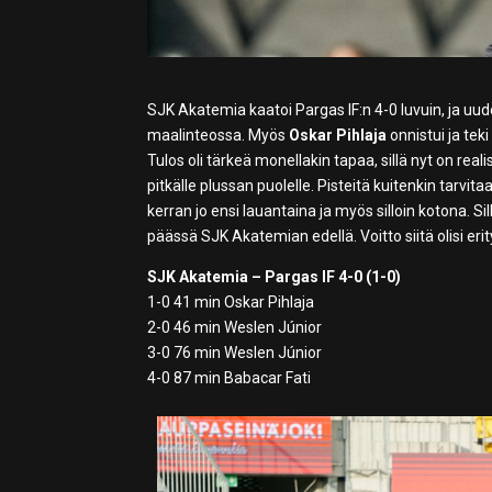
SJK Akatemia kaatoi Pargas IF:n 4-0 luvuin, ja uu
maalinteossa. Myös
Oskar Pihlaja
onnistui ja te
Tulos oli tärkeä monellakin tapaa, sillä nyt on re
pitkälle plussan puolelle. Pisteitä kuitenkin tarvi
kerran jo ensi lauantaina ja myös silloin kotona. S
päässä SJK Akatemian edellä. Voitto siitä olisi er
SJK Akatemia – Pargas IF 4-0 (1-0)
1-0 41 min Oskar Pihlaja
2-0 46 min Weslen Júnior
3-0 76 min Weslen Júnior
4-0 87 min Babacar Fati