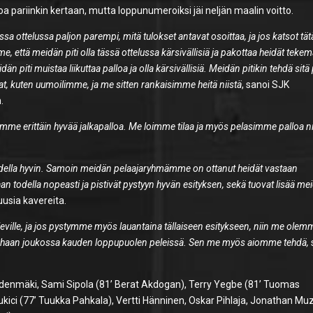
ohtoa pariinkin kertaan, mutta loppunumeroiksi jäi neljän maalin voitto.
essa ottelussa paljon parempi, mitä tulokset antavat osoittaa, ja jos katsot tät
imme, että meidän piti olla tässä ottelussa kärsivällisiä ja pakottaa heidät teke
idän piti muistaa liikuttaa palloa ja olla kärsivällisiä. Meidän pitikin tehdä sitä 
ivat, kuten uumoilimme, ja me sitten rankaisimme heitä niistä
, sanoi SJK
.
imme erittäin hyvää jalkapalloa. Me loimme tilaa ja myös pelasimme palloa ni
todella hyvin. Samoin meidän pelaajaryhmämme on ottanut heidät vastaan
n todella nopeasti ja pistivät pystyyn hyvän esityksen, sekä tuovat lisää me
 uusia kavereita.
ille, ja jos pystymme myös lauantaina tällaiseen esitykseen, niin me olem
parhaan joukossa kauden loppupuolen peleissä. Sen me myös aiomme tehdä,
nmäki, Sami Sipola (81’ Berat Akdogan), Terry Yegbe (81’ Tuomas
 Cukici (77’ Tuukka Pahkala), Vertti Hänninen, Oskar Pihlaja, Jonathan Mu