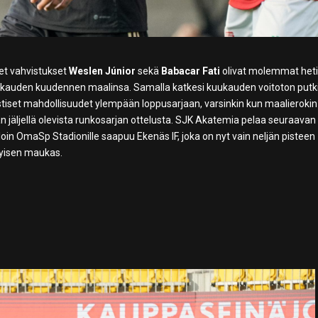
det vahvistukset
Weslen Júnior
sekä
Babacar Fati
olivat molemmat het
ki kauden kuudennen maalinsa. Samalla katkesi kuukauden voitoton putki
alistiset mahdollisuudet ylempään loppusarjaan, varsinkin kun maalierokin
taan jäljellä olevista runkosarjan ottelusta. SJK Akatemia pelaa seuraavan
illoin OmaSp Stadionille saapuu Ekenäs IF, joka on nyt vain neljän pisteen
ityisen maukas.