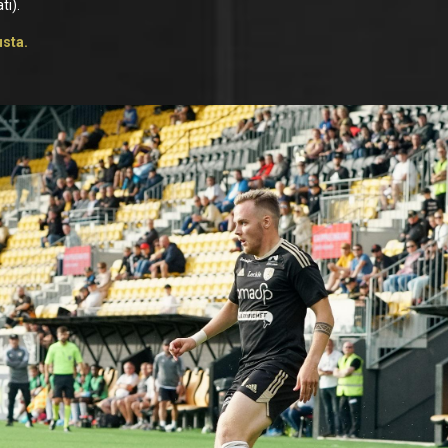
ti).
usta.