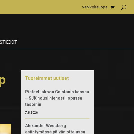
Verkkokauppa
STIEDOT
p
Tuoreimmat uutiset
Pisteet jakoon Gnistanin kanssa
– SJK nousi hienosti lopussa
tasoihin
7.8.2026
Alexander Wessberg
esiintymässä päivän ottelussa