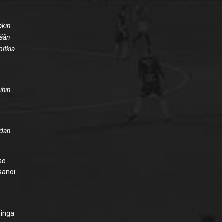
äkin
mään
pitkiä
ihin
idän
me
sanoi
zinga