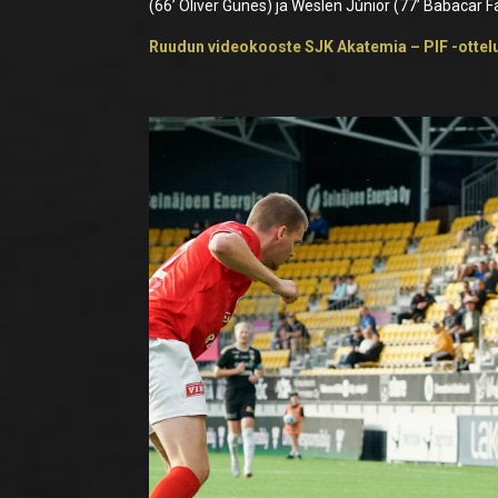
(66’ Oliver Günes) ja Weslen Júnior (77’ Babacar Fa
Ruudun videokooste SJK Akatemia – PIF -ottel