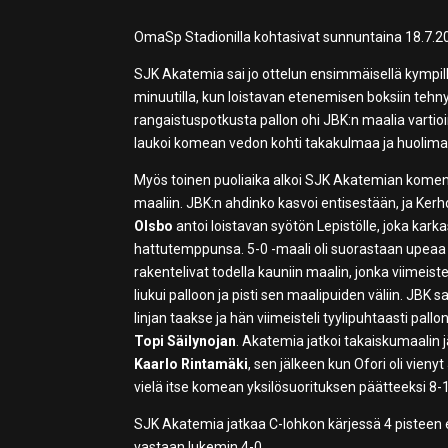
OmaSp Stadionilla kohtasivat sunnuntaina 18.7.2
SJK Akatemia sai jo ottelun ensimmäisellä kympillä
minuutilla, kun loistavan etenemisen boksiin tehny
rangaistuspotkusta pallon ohi JBK:n maalia varti
laukoi komean vedon kohti takakulmaa ja huolimatta
Myös toinen puoliaika alkoi SJK Akatemian komenn
maaliin. JBK:n ahdinko kasvoi entisestään, ja Kerho
Olsbo
antoi loistavan syötön Lepistölle, joka karka
hattutemppunsa. 5-0 -maali oli suorastaan upeaa
rakentelivat todella kauniin maalin, jonka viimeist
liukui palloon ja pisti sen maalipuiden väliin. JBK 
linjan taakse ja hän viimeisteli tyylipuhtaasti pal
Topi Säilynojan
. Akatemia jatkoi takaiskumaalin 
Kaarlo Rintamäki
, sen jälkeen kun Ofori oli vieny
vielä itse komean yksilösuorituksen päätteeksi 8-
SJK Akatemia jatkaa C-lohkon kärjessä 4 pisteen 
vastaan lukemin 4-0.