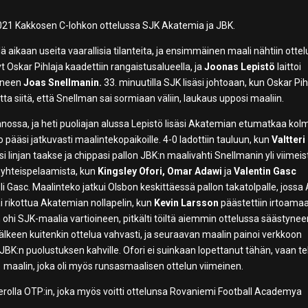
021 Kakkosen C-lohkon ottelussa SJK Akatemia ja JBK.
 aikaan useita vaarallisia tilanteita, ja ensimmäinen maali nähtiin ottel
t Oskar Pihlaja kaadettiin rangaistusalueella, ja
Joonas Lepistö
laittoi
oineen
Joas Snellmanin.
33. minuutilla SJK lisäsi johtoaan, kun Oskar Pih
 siitä, että Snellman sai sormiaan väliin, laukaus upposi maaliin.
ossa, ja heti puoliajan alussa Lepistö lisäsi Akatemian etumatkaa ko
 pääsi jatkuvasti maalintekopaikoille. 4-0 ladottiin tauluun, kun
Valtteri
si linjan taakse ja chippasi pallon JBK:n maalivahti Snellmanin yli viimeis
 yhteispelaamista, kun
Kingsley Ofori,
Omar Adawi
ja
Valentin Gasc
eli Gasc. Maalinteko jatkui Olsbon keskittäessä pallon takatolpalle, jossa
sai rikottua Akatemian nollapelin, kun
Kevin Larsson
päästettiin irtoama
lon ohi SJK-maalia vartioineen, pitkälti töiltä aiemmin ottelussa säästyne
jälkeen kuitenkin ottelua vahvasti, ja seuraavan maalin painoi verkkoon
t JBK:n puolustuksen kahville. Ofori ei suinkaan lopettanut tähän, vaan te
1 maalin, joka oli myös runsasmaalisen ottelun viimeinen.
erolla OTP:in, joka myös voitti ottelunsa Rovaniemi Football Academya