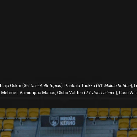
ihlaja Oskar (36′
Uusi-Autti Topias
), Pahkala Tuukka (61′
Malolo Robbie
), 
j Mehmet, Vainionpää Matias, Olsbo Valtteri (77′
Joel Laitinen
), Gasc Val