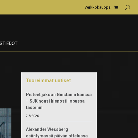
Verkkokauppa
STIEDOT
Tuoreimmat uutiset
Pisteet jakoon Gnistanin kanssa
– SJK nousi hienosti lopussa
tasoihin
7.8.2026
Alexander Wessberg
esiintymässä päivän ottelussa