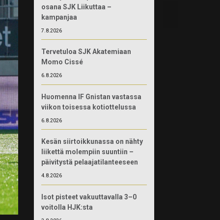
osana SJK Liikuttaa –
kampanjaa
7.8.2026
Tervetuloa SJK Akatemiaan
Momo Cissé
6.8.2026
Huomenna IF Gnistan vastassa
viikon toisessa kotiottelussa
6.8.2026
Kesän siirtoikkunassa on nähty
liikettä molempiin suuntiin –
päivitystä pelaajatilanteeseen
4.8.2026
Isot pisteet vakuuttavalla 3–0
voitolla HJK:sta