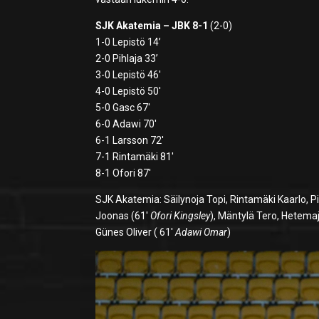
SJK Akatemia – JBK 8-1
(2-0)
1-0 Lepistö 14’
2-0 Pihlaja 33’
3-0 Lepistö 46′
4-0 Lepistö 50′
5-0 Gasc 67′
6-0 Adawi 70′
6-1 Larsson 72′
7-1 Rintamäki 81′
8-1 Ofori 87′
SJK Akatemia: Säilynoja Topi, Rintamäki Kaarlo, P
Joonas (61′
Ofori Kingsley
), Mäntylä Tero, Hetema
Günes Oliver ( 61′
Adawi Omar
)