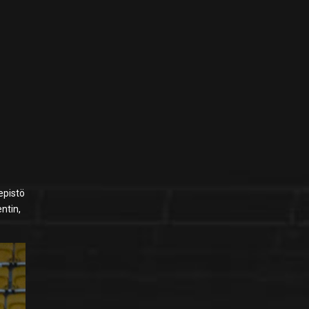
Lepistö
entin,