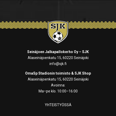
Seinäjoen Jalkapallokerho Oy – SJK
Alaseinäjoenkatu 15, 60220 Seinäjoki
info@sjk.fi
OmaSp Stadionin toimisto & SJK Shop
Alaseinäjoenkatu 15, 60220 Seinäjoki
Avoinna:
Ma–pe klo. 10:00–16:00
YHTEISTYÖSSÄ