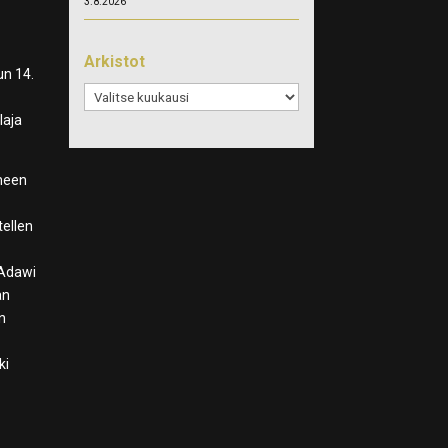
3.8.2026
Arkistot
un 14.
Arkistot
laja
lmeen
tellen
 Adawi
an
en
ki