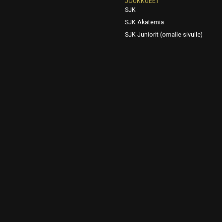
JOUKKUEET
SJK
SJK Akatemia
SJK Juniorit (omalle sivulle)