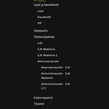
OTTELUT
Liput ja kausikortit
Liput
Kausikortit
VIP
Otteluinfo
Otteluohjelmat
SJK
SJK Akatemia
SJK Akatemia 2
Aiemmat kaudet
Aiemmat kaudet – SJK
Aiemmat kaudet – SJK
Akatemia
Aiemmat kaudet – SJK
U17
Kokoonpanot
Tilastot