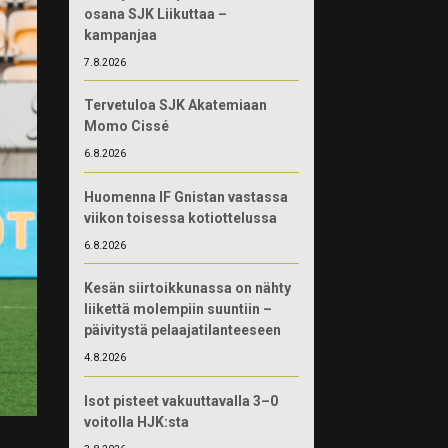
osana SJK Liikuttaa –
kampanjaa
7.8.2026
Tervetuloa SJK Akatemiaan
Momo Cissé
6.8.2026
Huomenna IF Gnistan vastassa
viikon toisessa kotiottelussa
6.8.2026
Kesän siirtoikkunassa on nähty
liikettä molempiin suuntiin –
päivitystä pelaajatilanteeseen
4.8.2026
Isot pisteet vakuuttavalla 3–0
voitolla HJK:sta