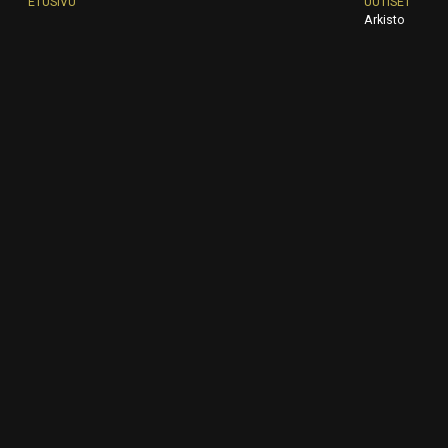
ETUSIVU
UUTISET
Arkisto