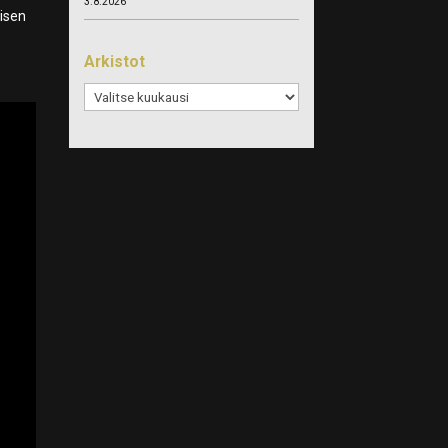
3.8.2026
oisen
Arkistot
Arkistot