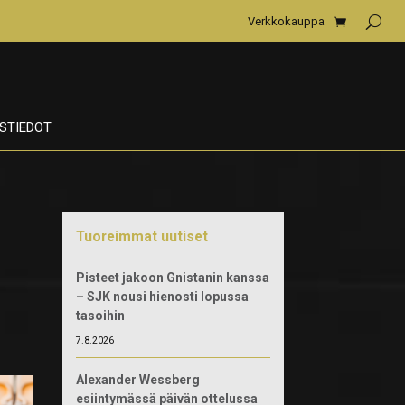
Verkkokauppa
STIEDOT
Tuoreimmat uutiset
Pisteet jakoon Gnistanin kanssa
– SJK nousi hienosti lopussa
tasoihin
7.8.2026
Alexander Wessberg
esiintymässä päivän ottelussa