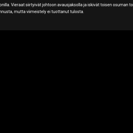
la. Vieraat siirtyivät johtoon avausjaksolla ja iskivät toisen osuman t
nnusta, mutta viimeistely ei tuottanut tulosta.