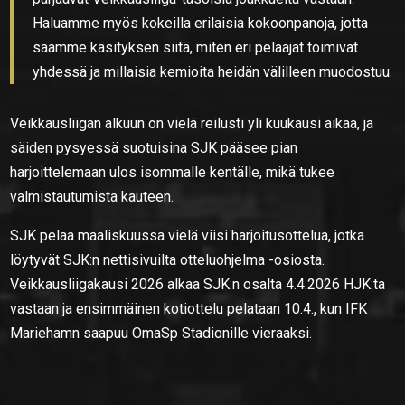
Haluamme myös kokeilla erilaisia kokoonpanoja, jotta
saamme käsityksen siitä, miten eri pelaajat toimivat
yhdessä ja millaisia kemioita heidän välilleen muodostuu.
Veikkausliiga
n alkuun on vielä reilusti yli kuukausi aikaa, ja
säiden pysyessä suotuisina SJK pääsee pian
harjoittelemaan ulos isommalle kentälle, mikä tukee
valmistautumista kauteen.
SJK pelaa maaliskuussa vielä viisi harjoitusottelua, jotka
löytyvät SJK:n nettisivuilta otteluohjelma -osiosta.
Veikkausliigakausi 2026 alkaa SJK:n osalta 4.4.2026 HJK:ta
vastaan ja ensimmäinen kotiottelu pelataan 10.4., kun IFK
Mariehamn saapuu OmaSp Stadionille vieraaksi.