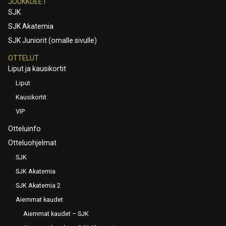
JOUKKUEET
SJK
SJK Akatemia
SJK Juniorit (omalle sivulle)
OTTELUT
Liput ja kausikortit
Liput
Kausikortit
VIP
Otteluinfo
Otteluohjelmat
SJK
SJK Akatemia
SJK Akatemia 2
Aiemmat kaudet
Aiemmat kaudet – SJK