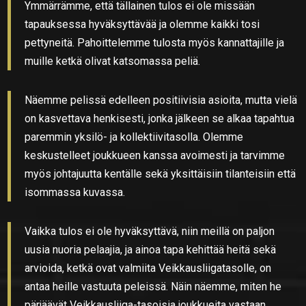
Ymmärrämme, että tällainen tulos ei ole missään
tapauksessa hyväksyttävää ja olemme kaikki tosi
pettyneitä. Pahoittelemme tulosta myös kannattajille ja
muille ketkä olivat katsomassa peliä.
Näemme pelissä edelleen positiivisia asioita, mutta vielä
on kasvettava henkisesti, jonka jälkeen se alkaa tapahtua
paremmin yksilö- ja kollektiivitasolla. Olemme
keskustelleet joukkueen kanssa avoimesti ja tarvimme
myös johtajuutta kentälle sekä yksittäisiin tilanteisiin että
isommassa kuvassa.
Vaikka tulos ei ole hyväksyttävä, niin meillä on paljon
uusia nuoria pelaajia, ja ainoa tapa kehittää heitä sekä
arvioida, ketkä ovat valmiita Veikkausliigatasolle, on
antaa heille vastuuta peleissä. Näin näemme, miten he
pärjäävät Veikkausliiga-tasoisia joukkueita vastaan.