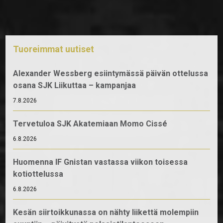
Tuoreimmat uutiset
Alexander Wessberg esiintymässä päivän ottelussa
osana SJK Liikuttaa – kampanjaa
7.8.2026
Tervetuloa SJK Akatemiaan Momo Cissé
6.8.2026
Huomenna IF Gnistan vastassa viikon toisessa
kotiottelussa
6.8.2026
Kesän siirtoikkunassa on nähty liikettä molempiin