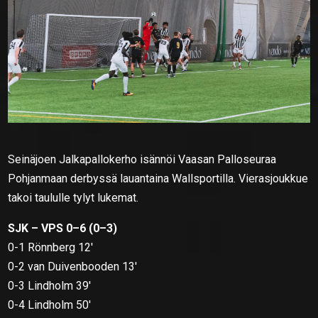
Seinäjoen Jalkapallokerho
isännöi
Vaasan Palloseura
a
Pohjanmaan derbyssä lauantaina Wallsportilla. Vierasjoukkue
takoi taululle tylyt lukemat.
SJK – VPS 0–6 (0–3)
0-1 Rönnberg 12′
0-2 van Duivenbooden 13′
0-3 Lindholm 39′
0-4 Lindholm 50′