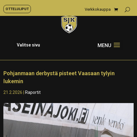
OTTELULIPUT
Verkkokauppa
Valitse sivu
Pohjanmaan derbystä pisteet Vaasaan tylyin
lukemin
21.2.2026
|
Raportit