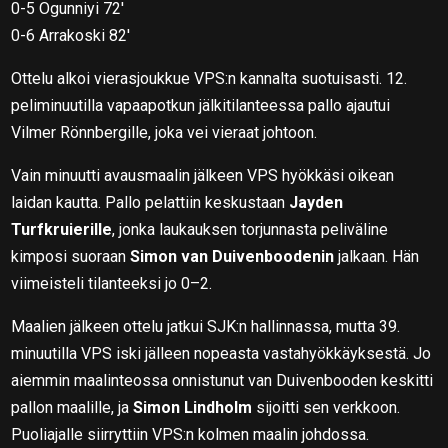
0-5 Ogunniyi 72′
0-6 Arrakoski 82′
Ottelu alkoi vierasjoukkue VPS:n kannalta suotuisasti. 12.
peliminuutilla vapaapotkun jälkitilanteessa pallo ajautui
Vilmer Rönnbergille, joka vei vieraat johtoon.
Vain minuutti avausmaalin jälkeen VPS hyökkäsi oikean
laidan kautta. Pallo pelattiin keskustaan
Jayden
Turfkruierille
, jonka laukauksen torjunnasta peliväline
kimposi suoraan
Simon van Duivenboodenin
jalkaan. Hän
viimeisteli tilanteeksi jo 0–2.
Maalien jälkeen ottelu jatkui SJK:n hallinnassa, mutta 39.
minuutilla VPS iski jälleen nopeasta vastahyökkäyksestä. Jo
aiemmin maalinteossa onnistunut van Duivenbooden keskitti
pallon maalille, ja
Simon Lindholm
sijoitti sen verkkoon.
Puoliajalle siirryttiin VPS:n kolmen maalin johdossa.