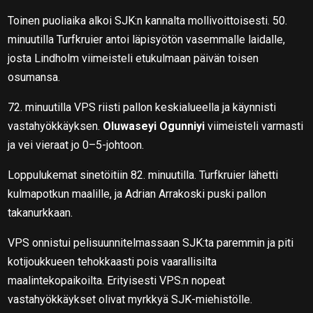
Toinen puoliaika alkoi SJK:n kannalta mollivoittoisesti. 50.
minuutilla Turfkruier antoi läpisyötön vasemmalle laidalle,
josta Lindholm viimeisteli etukulmaan päivän toisen
osumansa.
72. minuutilla VPS riisti pallon keskialueella ja käynnisti
vastahyökkäyksen.
Oluwaseyi Ogunniyi
viimeisteli varmasti
ja vei vieraat jo 0–5-johtoon.
Loppulukemat sinetöitiin 82. minuutilla. Turfkruier lähetti
kulmapotkun maalille, ja Adrian Arrakoski puski pallon
takanurkkaan.
VPS onnistui pelisuunnitelmassaan SJK:ta paremmin ja piti
kotijoukkueen tehokkaasti pois vaarallisilta
maalintekopaikoilta. Erityisesti VPS:n nopeat
vastahyökkäykset olivat myrkkyä SJK-miehistölle.