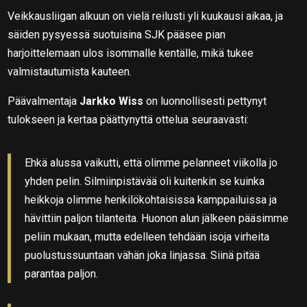
Veikkausliiga
n alkuun on vielä reilusti yli kuukausi aikaa, ja
säiden pysyessä suotuisina SJK pääsee pian
harjoittelemaan ulos isommalle kentälle, mikä tukee
valmistautumista kauteen.
Päävalmentaja
Jarkko Wiss
on luonnollisesti pettynyt
tulokseen ja kertaa päättynyttä ottelua seuraavasti:
Ehkä alussa vaikutti, että olimme pelanneet viikolla jo
yhden pelin. Silmiinpistävää oli kuitenkin se kuinka
heikkoja olimme henkilökohtaisissa kamppailuissa ja
hävittiin paljon tilanteita. Huonon alun jälkeen pääsimme
peliin mukaan, mutta edelleen tehdään isoja virheita
puolustussuuntaan vähän joka linjassa. Siinä pitää
parantaa paljon.