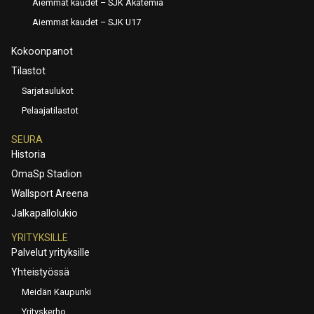
Aiemmat kaudet – SJK Akatemia
Aiemmat kaudet – SJK U17
Kokoonpanot
Tilastot
Sarjataulukot
Pelaajatilastot
SEURA
Historia
OmaSp Stadion
Wallsport Areena
Jalkapallolukio
YRITYKSILLE
Palvelut yrityksille
Yhteistyössä
Meidän Kaupunki
Yrityskerho