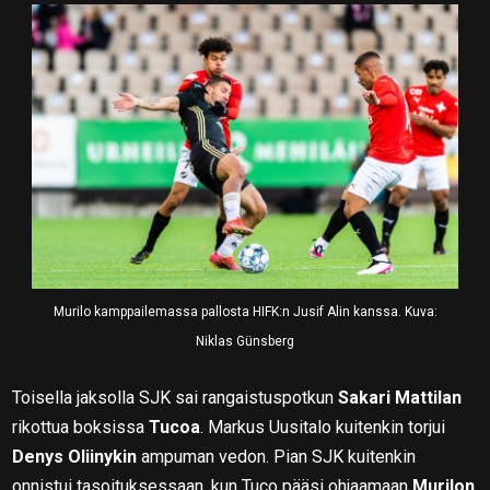
Murilo kamppailemassa pallosta HIFK:n Jusif Alin kanssa. Kuva:
Niklas Günsberg
Toisella jaksolla SJK sai rangaistuspotkun
Sakari Mattilan
rikottua boksissa
Tucoa
. Markus Uusitalo kuitenkin torjui
Denys Oliinykin
ampuman vedon. Pian SJK kuitenkin
onnistui tasoituksessaan, kun Tuco pääsi ohjaamaan
Murilon