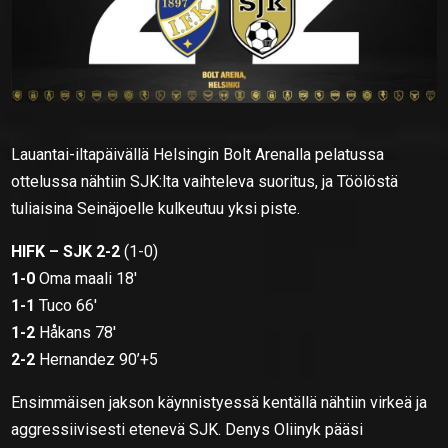
Lauantai-iltapäivällä Helsingin Bolt Arenalla pelatussa
ottelussa nähtiin SJK:lta vaihteleva suoritus, ja Töölöstä
tuliaisina Seinäjoelle kulkeutuu yksi piste.
HIFK – SJK 2-2
(1-0)
1-0
Oma maali 18′
1-1
Tuco 66′
1-2
Håkans 78′
2-2
Hernandez 90’+5
Ensimmäisen jakson käynnistyessä kentällä nähtiin virkeä ja
aggressiivisesti etenevä SJK. Denys Oliinyk pääsi