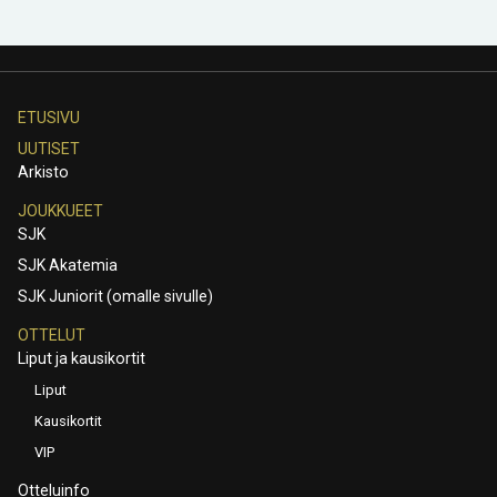
ETUSIVU
UUTISET
Arkisto
JOUKKUEET
SJK
SJK Akatemia
SJK Juniorit (omalle sivulle)
OTTELUT
Liput ja kausikortit
Liput
Kausikortit
VIP
Otteluinfo