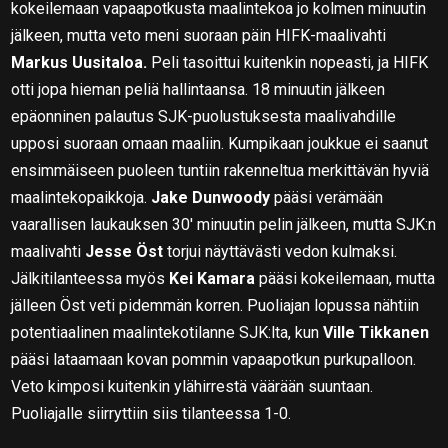
kokeilemaan vapaapotkusta maalintekoa jo kolmen minuutin
jälkeen, mutta veto meni suoraan päin HIFK-maalivahti
Markus Uusitaloa.
Peli tasoittui kuitenkin nopeasti, ja HIFK
otti jopa hieman peliä hallintaansa. 18 minuutin jälkeen
epäonninen palautus SJK-puolustuksesta maalivahdille
upposi suoraan omaan maaliin. Kumpikaan joukkue ei saanut
ensimmäiseen puoleen tuntiin rakenneltua merkittävän hyviä
maalintekopaikkoja.
Jake Dunwoody
pääsi verämään
vaarallisen laukauksen 30′ minuutin pelin jälkeen, mutta SJK:n
maalivahti
Jesse Öst
torjui näyttävästi vedon kulmaksi.
Jälkitilanteessa myös
Kei Kamara
pääsi kokeilemaan, mutta
jälleen Öst veti pidemmän korren. Puoliajan lopussa nähtiin
potentiaalinen maalintekotilanne SJK:lta, kun
Ville Tikkanen
pääsi lataamaan kovan pommin vapaapotkun purkupalloon.
Veto kimposi kuitenkin ylähirrestä väärään suuntaan.
Puoliajalle siirryttiin siis tilanteessa 1-0.