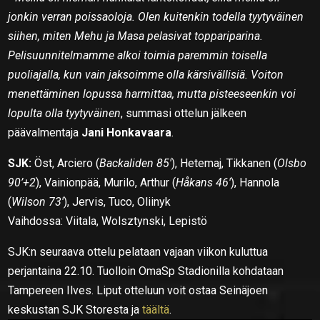
jonkin verran poissaoloja. Olen kuitenkin todella tyytyväinen
siihen, miten Mehu ja Masa pelasivat toppariparina.
Pelisuunnitelmamme alkoi toimia paremmin toisella
puoliajalla, kun vain jaksoimme olla kärsivällisiä. Voiton
menettäminen lopussa harmittaa, mutta pisteeseenkin voi
lopulta olla tyytyväinen
, summasi ottelun jälkeen
päävalmentaja
Jani Honkavaara
.
SJK:
Öst, Arciero (
Backaliden 85′
), Hetemaj, Tikkanen (
Olsbo
90’+2
), Vainionpää, Murilo, Arthur (
Håkans 46′
), Hannola
(
Wilson 73′
), Jervis, Tuco, Oliinyk
Vaihdossa: Viitala, Wolsztynski, Lepistö
SJK:n seuraava ottelu pelataan vajaan viikon kuluttua
perjantaina 22.10. Tuolloin OmaSp Stadionilla kohdataan
Tampereen Ilves. Liput otteluun voit ostaa Seinäjoen
keskustan SJK Storesta ja
täältä
.