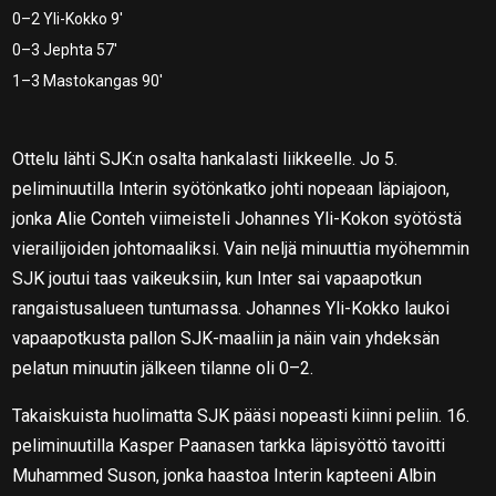
0–2 Yli-Kokko 9′
0–3 Jephta 57′
1–3 Mastokangas 90′
Ottelu lähti SJK:n osalta hankalasti liikkeelle. Jo 5.
peliminuutilla Interin syötönkatko johti nopeaan läpiajoon,
jonka Alie Conteh viimeisteli Johannes Yli-Kokon syötöstä
vierailijoiden johtomaaliksi. Vain neljä minuuttia myöhemmin
SJK joutui taas vaikeuksiin, kun Inter sai vapaapotkun
rangaistusalueen tuntumassa. Johannes Yli-Kokko laukoi
vapaapotkusta pallon SJK-maaliin ja näin vain yhdeksän
pelatun minuutin jälkeen tilanne oli 0–2.
Takaiskuista huolimatta SJK pääsi nopeasti kiinni peliin. 16.
peliminuutilla Kasper Paanasen tarkka läpisyöttö tavoitti
Muhammed Suson, jonka haastoa Interin kapteeni Albin