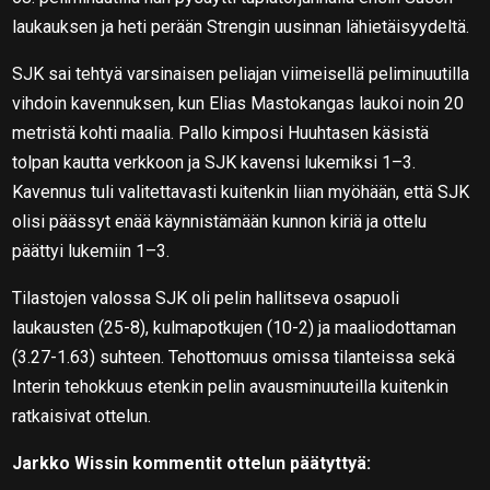
laukauksen ja heti perään Strengin uusinnan lähietäisyydeltä.
SJK sai tehtyä varsinaisen peliajan viimeisellä peliminuutilla
vihdoin kavennuksen, kun Elias Mastokangas laukoi noin 20
metristä kohti maalia. Pallo kimposi Huuhtasen käsistä
tolpan kautta verkkoon ja SJK kavensi lukemiksi 1–3.
Kavennus tuli valitettavasti kuitenkin liian myöhään, että SJK
olisi päässyt enää käynnistämään kunnon kiriä ja ottelu
päättyi lukemiin 1–3.
Tilastojen valossa SJK oli pelin hallitseva osapuoli
laukausten (25-8), kulmapotkujen (10-2) ja maaliodottaman
(3.27-1.63) suhteen. Tehottomuus omissa tilanteissa sekä
Interin tehokkuus etenkin pelin avausminuuteilla kuitenkin
ratkaisivat ottelun.
Jarkko Wissin kommentit ottelun päätyttyä: