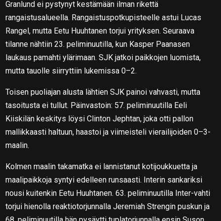
Granlund ei pystynyt kestämään ilman rikettä
rangaistusalueella. Rangaistuspotkupisteelle astui Lucas
Rangel, mutta Eetu Huuhtanen torjui yrityksen. Seuraava
tilanne nähtiin 23. peliminuutilla, kun Kasper Paanasen
laukaus pamahti ylärimaan. SJK jatkoi paikkojen luomista,
mutta tauolle siirryttiin lukemissa 0–2.
Toisen puoliajan alusta lähtien SJK painoi vahvasti, mutta
tasoitusta ei tullut. Päinvastoin: 57. peliminuutilla Eeli
Kiiskilän keskitys löysi Clinton Jephtan, joka otti pallon
mallikkaasti haltuun, haastoi ja viimeisteli vierailijoiden 0–3-
maalin.
Kolmen maalin takamatka ei lannistanut kotijoukkuetta ja
maalipaikkoja syntyi edelleen runsaasti. Interin sankariksi
nousi kuitenkin Eetu Huuhtanen. 63. peliminuutilla Inter-vahti
torjui hienolla reaktiotorjunnalla Jeremiah Strengin puskun ja
68. peliminuutilla hän pysäytti tuplatorjunnalla ensin Suson