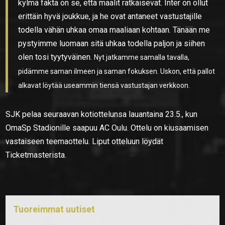
kylmä fakta on se, että maalit ratkaisevat. Inter on ollut
erittäin hyvä joukkue, ja he ovat antaneet vastustajille
todella vähän uhkaa omaa maaliaan kohtaan. Tänään me
pystyimme luomaan sitä uhkaa todella paljon ja siihen
olen tosi tyytyväinen.
Nyt jatkamme samalla tavalla,
pidämme saman ilmeen ja saman fokuksen. Uskon, että pallot
alkavat löytää useammin tiensä vastustajan verkkoon.
SJK pelaa seuraavan kotiottelunsa lauantaina 23.5., kun
OmaSp Stadionille saapuu AC Oulu. Ottelu on kiusaamisen
vastaiseen teemaottelu. Liput otteluun löydät
Ticketmasterista.
Tuoreimmat uutiset