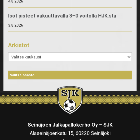
4.8.2026
Isot pisteet vakuuttavalla 3–0 voitolla HJK:sta
3.8.2026
Arkistot
Arkistot
Seinäjoen Jalkapallokerho Oy – SJK
Alaseinäjoenkatu 15, 60220 Seinäjoki