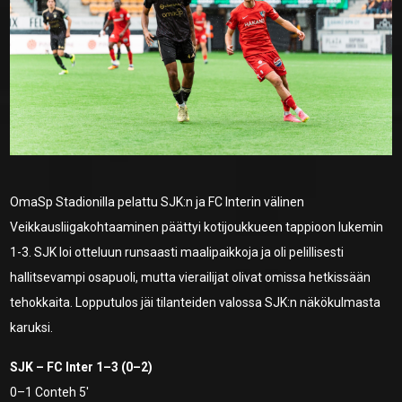
OmaSp Stadionilla pelattu SJK:n ja FC Interin välinen
Veikkausliigakohtaaminen päättyi kotijoukkueen tappioon lukemin
1-3. SJK loi otteluun runsaasti maalipaikkoja ja oli pelillisesti
hallitsevampi osapuoli, mutta vierailijat olivat omissa hetkissään
tehokkaita. Lopputulos jäi tilanteiden valossa SJK:n näkökulmasta
karuksi.
SJK – FC Inter 1–3 (0–2)
0–1 Conteh 5′