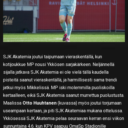
SJK Akatemia joutui taipumaan vieraskentällä, kun
kotijoukkue MP nousi Ykkösen sarjakärkeen. Neljännellä
sijalla jatkava SJK Akatemia ei ole vielä tällä kaudella
pisteitä saanut vieraskentällä, ja harmillisesti sama trendi
jatkui myös Mikkelissä. MP iski molemmilla puoliskoilla
kertaalleen, eikä SJK Akatemia saanut murrettua puolustusta.
Maalissa
Otto Huuhtanen
(kuvassa) myös joutui torjumaan
useampaan kertaan, ja piti SJK Akatemiaa mukana ottelussa.
Ykkösessä SJK Akatemia pelaa seuraavan kerran ensi viikon
sunnuntaina 4.6. kun KPV saapuu OmaSp Stadionille