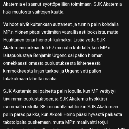
Akatemia ei saanut syöttöpeliään toimimaan. SJK Akatemia
haki muutosta vaihtojen kautta.
Vaihdot eivät kuitenkaan auttaneet, ja tunnin pelin kohdalla
MP:n Ylönen pääsi vetämään vaarallisesti boksista, mutta
Huuhtanen torjui hienosti kulmaksi. Lisää vettä SJK
Akatemian niskaan tuli 67 minuutin kohdalla, kun MP:n
laitapuolustaja Benjamin Urgenc sai pallon hieman
onnekkaasti omasta puolustuksesta lähteneestä
kimmokkeesta linjan taakse, ja Urgenc veti pallon
takakulmaan läheltä maalia.
SJK Akatemia sai painetta pelin lopulla, kun MP vetäytyi
tiiviimmin puolustukseen, ja SJK Akatemia hyökkäsi
isommalla riskillä. 88. minuutilla nähtiinkin SJK Akatemian
pelin paras paikka, kun Akseli Heino pääsi hyvästä paikasta
takatolpalta puskemaan, mutta MP:n maalivahti torjui