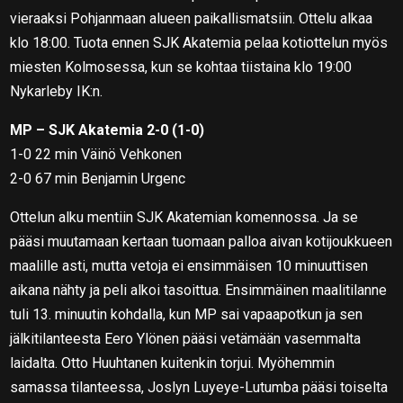
vieraaksi Pohjanmaan alueen paikallismatsiin. Ottelu alkaa
klo 18:00. Tuota ennen SJK Akatemia pelaa kotiottelun myös
miesten Kolmosessa, kun se kohtaa tiistaina klo 19:00
Nykarleby IK:n.
MP – SJK Akatemia 2-0 (1-0)
1-0 22 min Väinö Vehkonen
2-0 67 min Benjamin Urgenc
Ottelun alku mentiin SJK Akatemian komennossa. Ja se
pääsi muutamaan kertaan tuomaan palloa aivan kotijoukkueen
maalille asti, mutta vetoja ei ensimmäisen 10 minuuttisen
aikana nähty ja peli alkoi tasoittua. Ensimmäinen maalitilanne
tuli 13. minuutin kohdalla, kun MP sai vapaapotkun ja sen
jälkitilanteesta Eero Ylönen pääsi vetämään vasemmalta
laidalta. Otto Huuhtanen kuitenkin torjui. Myöhemmin
samassa tilanteessa, Joslyn Luyeye-Lutumba pääsi toiselta