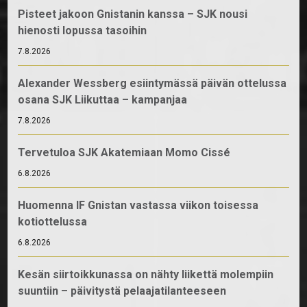
Pisteet jakoon Gnistanin kanssa – SJK nousi
hienosti lopussa tasoihin
7.8.2026
Alexander Wessberg esiintymässä päivän ottelussa
osana SJK Liikuttaa – kampanjaa
7.8.2026
Tervetuloa SJK Akatemiaan Momo Cissé
6.8.2026
Huomenna IF Gnistan vastassa viikon toisessa
kotiottelussa
6.8.2026
Kesän siirtoikkunassa on nähty liikettä molempiin
suuntiin – päivitystä pelaajatilanteeseen