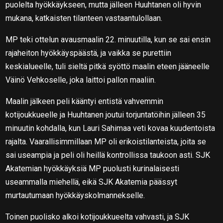
puolelta hyökkäykseen, mutta jälleen Huuhtanen oli hyvin
mukana, katkaisten tilanteen vastaantulollaan.
MP teki ottelun avausmaalin 22. minuutilla, kun se sai ensin
rajaheiton hyökkäyspäästä, ja vaikka se purettiin
keskialueelle, tuli sieltä pitkä syöttö maalin eteen jääneelle
Väinö Vehkoselle, joka laittoi pallon maaliin.
Maalin jälkeen peli kääntyi entistä vahvemmin
kotijoukkueelle ja Huuhtanen joutui torjuntatöihin jälleen 35
minuutin kohdalla, kun Lauri Sahimaa veti kovaa kuudentoista
rajalta. Vaarallisimmillaan MP oli erikoistilanteista, joita se
sai useampia ja peli oli heillä kontrollissa taukoon asti. SJK
Akatemian hyökkäyksiä MP puolusti kurinalaisesti
useammalla miehellä, eikä SJK Akatemia päässyt
murtautumaan hyökkäyskolmannekselle.
Toinen puolisko alkoi kotijoukkueelta vahvasti, ja SJK