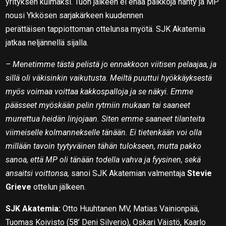
yrityksen kulmaksi. Tuon jälkeen ei enää paikkoja nähty ja MP
nousi Ykkösen sarjakärkeen kuudennen
perättäisen tappiottoman ottelunsa myötä. SJK Akatemia
jatkaa neljännellä sijalla.
– Menetimme tästä pelistä jo ennakkoon viitisen pelaajaa, ja
sillä oli väkisinkin vaikutusta. Meiltä puuttui hyökkäyksestä
myös voimaa voittaa kakkospalloja ja se näkyi. Emme
päässeet myöskään pelin rytmiin mukaan tai saaneet
murrettua heidän linjojaan. Siten emme saaneet tilanteita
viimeiselle kolmannekselle tänään. Ei tietenkään voi olla
millään tavoin tyytyväinen tähän tulokseen, mutta pakko
sanoa, että MP oli tänään todella vahva ja fyysinen, sekä
ansaitsi voittonsa,
sanoi SJK Akatemian valmentaja
Stevie
Grieve
ottelun jälkeen.
SJK Akatemia:
Otto Huuhtanen MV, Matias Vainionpää,
Tuomas Koivisto (58’ Deni Silverio), Oskari Väistö, Kaarlo