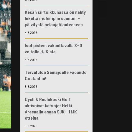
Kesän siirtoikkunassa on nähty
liikettä molempiin suuntiin –
päivitystä pelaajatilanteeseen
4.8.2026
Isot pisteet vakuuttavalla 3–0
voitolla HJK:sta
3.8.2026
Tervetuloa Seinäjoelle Facundo
Costantini!
3.8.2026
Cycli & Ruuhikoski Golf
aktivoivat katsojat Hetki
Areenalla ennen SJK – HJK
ottelua
3.8.2026