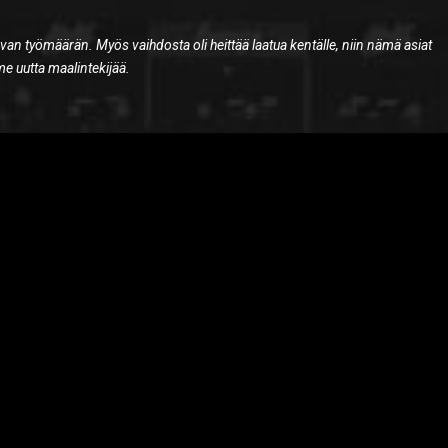
ttavan työmäärän. Myös vaihdosta oli heittää laatua kentälle, niin nämä asiat
me uutta maalintekijää.