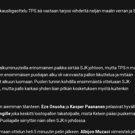
ausliigaottelu TPS:ää vastaan tarjosi viihdettä neljän maalin verran ja
i alkuminuuteilla erinomainen paikka siirtää SJK johtoon, mutta TPS:n ma
 ensimmäisen puoliajan alku oli varovaista pallon liikuttelua ja mitään
nyt alkuun luomaan. Puolen tunnin kohdilla ensimmäistä otteluaan SJK-
n, mutta pallo karkasi yhden liian pitkän kosketuksen myötä kuitenkin
in aiemman tilanteen.
Eze Onuoha
ja
Kasper Paananen
pelasivat hyväl
ngille
joka keskitti loistopallon takatolpalle, mistä Kelwin pääsi puskem
liajalle siirryttiin näin ollen SJK:n johdossa.
tamaan ottelun heti 5 minuutin pelin jälkeen.
Albijon Muzaci
viimeisteli pi