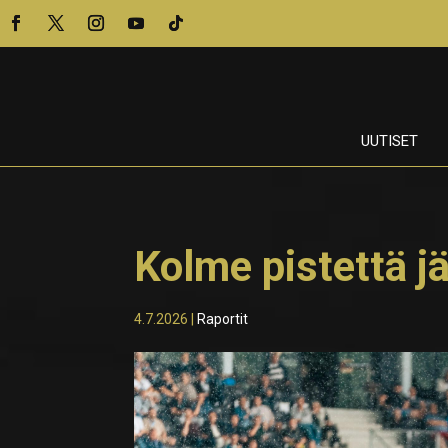
UUTISET
Kolme pistettä jä
4.7.2026
|
Raportit