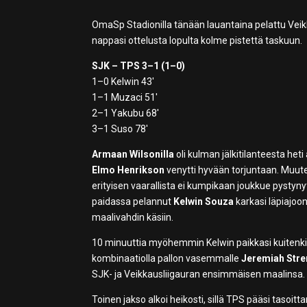
OmaSp Stadionilla tänään lauantaina pelattu Veikk
nappasi ottelusta lopulta kolme pistettä taskuun.
SJK – TPS 3–1 (1–0)
1–0 Kelwin 43′
1–1 Muzaci 51′
2–1 Yakubu 68′
3–1 Suso 78′
Armaan Wilsonilla
oli kulman jälkitilanteesta het
Elmo Henrikson
venytti hyvään torjuntaan. Muuten
erityisen vaarallista ei kumpikaan joukkue pysty
paidassa pelannut
Kelwin Souza
karkasi läpiajoo
maalivahdin käsiin.
10 minuuttia myöhemmin Kelwin paikkasi kuitenk
kombinaatiolla pallon vasemmalle
Jeremiah Stre
SJK- ja Veikkausliigauran ensimmäisen maalinsa. Puo
Toinen jakso alkoi heikosti, sillä TPS pääsi tasoit