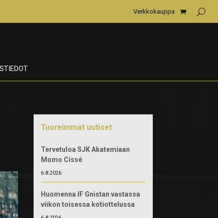
Verkkokauppa
STIEDOT
Tuoreimmat uutiset
Tervetuloa SJK Akatemiaan
Momo Cissé
6.8.2026
Huomenna IF Gnistan vastassa
viikon toisessa kotiottelussa
6.8.2026