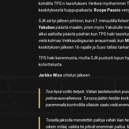
kohdilta TPS:n tasoituksen. Hetkeä myöhemmin TPS
keskityksestä huippupaikasta.
Roope Paunio
veny
SJK siirtyi jälleen johtoon, kun 67. minuutilla Ke
Yakubun
päästä maaliin, joten myös Yakubulle me
alkoi aaltoilla päästä päähän kun TPS haki tasoitus
vielä kolmas Veikkausliigauran avausmaali, kun
M
keskityksen jälkeen 16-rajalle ja Suso tälläsi tar
TPS haki kavennusta, mutta SJK puolusti lopun hyvi
kotiottelusta.
Jarkko Wiss
ottelun jälkeen:
Tosi hyvä voitto tietysti. Vähän taisteluvoiton puol
pelinavausvaiheessa. Turussa jäätiin heidän kork
paremmalla kontrollilla oltaisiin saatu vielä enem
Toisella jaksolla menetettiin palloja vähän liian h
oikein mitää, vaikka he pitivät enemmän palloa.