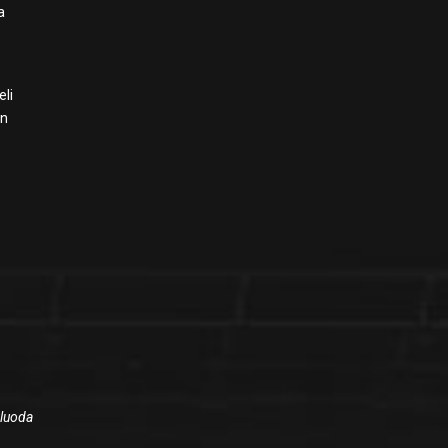
a
eli
in
 luoda