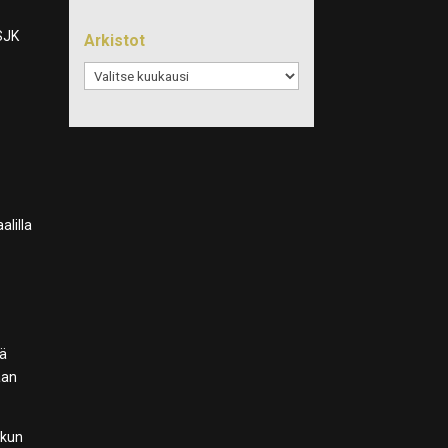
 SJK
Arkistot
Arkistot
alilla
lä
aan
lkun