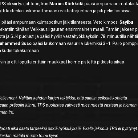
 oli siirtyä johtoon, kun
Marius Körkkölä
pääsi ampumaan matalast
tti kuitenkin uskomattomaan reaktiotorjuntaan ja piti pelin tasoissa.
lwin pääsi ampumaan kulmapotkun jälkitilanteesta. Veto kimposi
Sayibu
rkattiin tänään Veikkausliigauran ensimmäinen maali. Tämän jälkeen p
ta ja SJK puolusti ja pääsi hyviin vastahyökkäyksiin. 78. minuutilla nähti
uhammed Suso
pääsi laukomaan vasurilla lukemiksi 3–1. Pallo pomppi
kan kudin takakulmaan.
n ja otti lopulta erittäin maukkaat kolme pistettä pitkästä aikaa
elle meni. Valittiin kahden kärjen taktiikka, että saatiin selkeitä kohteita
eaan prässiin kiinni. TPS puolustaa vahvasti mies miestä vastaan ja hieman
män irti.
elposti eikä saatu tarpeeksi pitkiä hyökkäyksiä. Ekalla jaksolla TPS ei pystynyt
 Meidän matala muoto toimi hyvin.