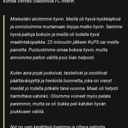
kohtaa Veritas Stadionilla FC Interin.
Mielestäni aloitimme hyvin. Meillä oli hyviä hyökkäyksiä
ja onnistuimme murtamaan linjoja melko hyvin. Saimme
hyviä palloja boksiin ja meillä oli todella hyvä
maalintekopaikka. 25 minuutin jälkeen KuPS sai meille
painetta. Puolustimme omaa boksia hyvin, mutta
annoimme pallon välillä pois liian helposti.
Kuten aina pojat juoksivat, taistelivat ja osoittivat
päättäväisyyttä ja henkistä luonnetta, joka on vienyt
meidät jo todella pitkälle tänä vuonna. Maali oli tietysti
harmittava vahinko. Olisimme voineet myös pelata
paremmin, mutta se oli tiukka peli kahden hyvän
joukkueen välillä.
Nyt on vain kerättävä itsemme ja oltava valmiita