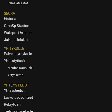
Pelaajatilastot
SEURA
Historia
OmaSp Stadion
Wallsport Areena
Jalkapallolukio
YRITYKSILLE
Palvelut yrityksille
Yhteistyössä
Meidän Kaupunki
Yrityskerho
YHTEYSTIEDOT
Yhteystiedot
Laskutusosoitteet
Rekrytointi
Tietosuojaseloste