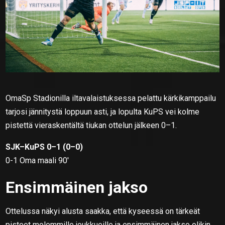
OmaSp Stadionilla iltavalaistuksessa pelattu kärkikamppailu
tarjosi jännitystä loppuun asti, ja lopulta KuPS vei kolme
pistettä vieraskentältä tiukan ottelun jälkeen 0–1.
SJK–KuPS 0–1 (0–0)
0-1 Oma maali 90′
Ensimmäinen jakso
Ottelussa näkyi alusta saakka, että kyseessä on tärkeät
pisteet molemmille joukkueille ja ensimmäinen jakso olikin