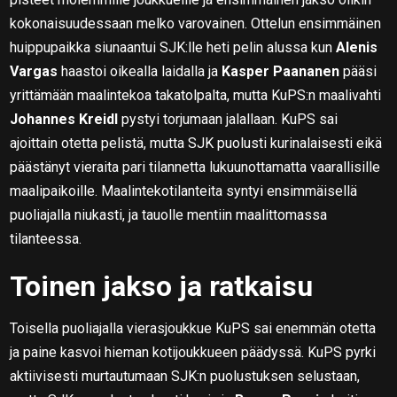
kokonaisuudessaan melko varovainen. Ottelun ensimmäinen
huippupaikka siunaantui SJK:lle heti pelin alussa kun
Alenis
Vargas
haastoi oikealla laidalla ja
Kasper Paananen
pääsi
yrittämään maalintekoa takatolpalta, mutta KuPS:n maalivahti
Johannes Kreidl
pystyi torjumaan jalallaan. KuPS sai
ajoittain otetta pelistä, mutta SJK puolusti kurinalaisesti eikä
päästänyt vieraita pari tilannetta lukuunottamatta vaarallisille
maalipaikoille. Maalintekotilanteita syntyi ensimmäisellä
puoliajalla niukasti, ja tauolle mentiin maalittomassa
tilanteessa.
Toinen jakso ja ratkaisu
Toisella puoliajalla vierasjoukkue KuPS sai enemmän otetta
ja paine kasvoi hieman kotijoukkueen päädyssä. KuPS pyrki
aktiivisesti murtautumaan SJK:n puolustuksen selustaan,