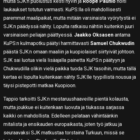
mutta SJK:n puolustus kesti hyvin ja
Roope Paunio
hoiti
laukaukset totutun varmasti. KuPS:lla oli mahdollisesti
paremmat maalipaikat, mutta mitään varsinaista vyörytystä ei
SJK:n päädyssä nähty. Lopulta ratkaisu nähtiin kuitenkin juuri
varsinaisen peliajan päättyessä.
Jaakko Oksasen
antama
KuPS:n kulmapotku päätyi harmittavasti
Samuel Chukwudin
päästä SJK:n omaan maaliin ja kuopiolaiset siirtyivät johtoon.
SJK sai luotua vielä lisäajalla painetta KuPS:n päätyyn ja
Chukwudilla olikin vielä paikka tuoda SJK tasoihin, mutta tällä
kertaa ei lopulta kuitenkaan nähty SJK:lle tyypillistä nousua ja
täysi pistepotti matkaa Kuopioon.
Tappio tarkoitti SJK:n mestaruushaaveille pientä kolausta,
mutta joukkue ei kuitenkaan luovuta ja tiukassa sarjassa
kaikki on mahdollista. Edelleen pelataan vähintäänkin
mitalista ja ensikauden europaikasta, joten työ jatkuu ja
seuraavaksi SJK matkustaa torstaina Turkuun, missä se