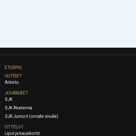
ETUSIVU
UUTISET
Arkisto
JOUKKUEET
SJK
SJK Akatemia
SJK Juniorit (omalle sivulle)
OTTELUT
Liput ja kausikortit