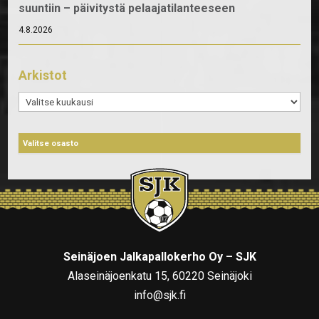
suuntiin – päivitystä pelaajatilanteeseen
4.8.2026
Arkistot
Arkistot
Seinäjoen Jalkapallokerho Oy – SJK
Alaseinäjoenkatu 15, 60220 Seinäjoki
info@sjk.fi