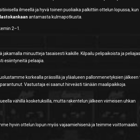
ivisella ilmeellä ja hyvä toinen puoliaika palkittiin ottelun lopussa, kun
 Mastokankaan
antamasta kulmapotkusta.
ukemin 2–1.
jakamalla minuutteja tasaisesti kaikille. Kilpailu pelipaikoista ja peliaja
ti esiintyneitä pelaajia.
olustamme korkealla prässillä ja yläalueen pallonmenetyksien jälkeen 
parantunut. Vastustaja ei saanut hirveästi tänään maalipaikkoja.
lueella vähillä kosketuksilla, mutta rakentelun jälkeen viimeisen uhkan
asimme hyvin ottelun lopun myös vajaamiehisenä ja teimme voittomaalin.