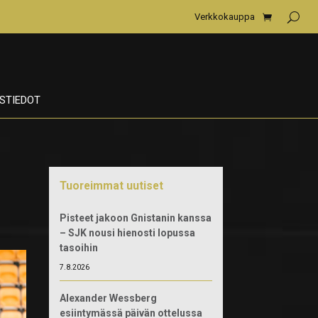
Verkkokauppa
STIEDOT
Tuoreimmat uutiset
Pisteet jakoon Gnistanin kanssa
– SJK nousi hienosti lopussa
tasoihin
7.8.2026
Alexander Wessberg
esiintymässä päivän ottelussa