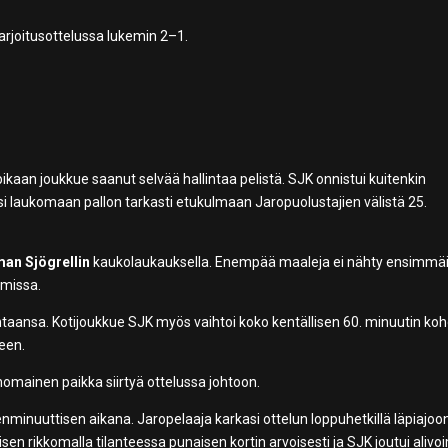
arjoitusottelussa lukemin 2–1.
ikaan joukkue saanut selvää hallintaa pelistä. SJK onnistui kuitenkin
i laukomaan pallon tarkasti etukulmaan Jaropuolustajien välistä 25.
an Sjögrellin
kaukolaukauksella. Enempää maaleja ei nähty ensimmäi
emissa.
lintaansa. Kotijoukkue SJK myös vaihtoi koko kentällisen 60. minuutin koh
seen.
nomainen paikka siirtyä ottelussa johtoon.
nminuuttisen aikana. Jaropelaaja karkasi ottelun loppuhetkillä läpiajoon
en rikkomalla tilanteessa punaisen kortin arvoisesti ja SJK joutui alivoi