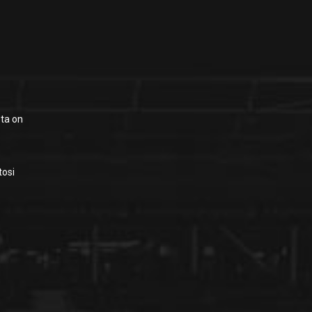
sta on
tosi