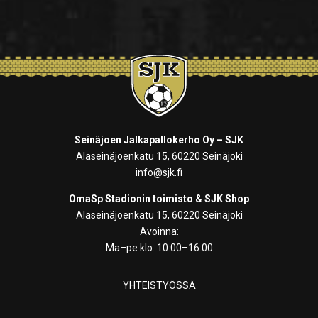
Seinäjoen Jalkapallokerho Oy – SJK
Alaseinäjoenkatu 15, 60220 Seinäjoki
info@sjk.fi
OmaSp Stadionin toimisto & SJK Shop
Alaseinäjoenkatu 15, 60220 Seinäjoki
Avoinna:
Ma–pe klo. 10:00–16:00
YHTEISTYÖSSÄ