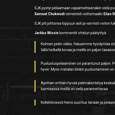
SJK pystyi pelaamaan vajaamiehisenäkin vielä positi
Samuel Chukwudi
viimeisteli voittomaalin
Elias
SJK piti johtonsa loppuun asti ja varmisti voiton l
Jarkko Wissin
kommentit ottelun päätyttyä:
Kolmen peliin viikko. Halusimme hyödyntää sitä 
tällä hetkellä kovaa ja meillä on paljon tasaises
Puolustuspelaaminen on parantunut paljon. Pu
hyvin. Myös matalan blokin puolustaminen on 
Ajoittain erittäin hyvää pelinrakentelua keskia
luomisessa meillä on vielä parannettavaa.
Kollektiivisesti hieno suoritus tänään ja pel