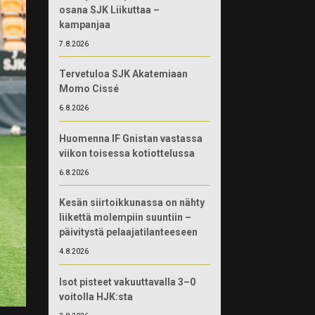
osana SJK Liikuttaa –
kampanjaa
7.8.2026
Tervetuloa SJK Akatemiaan
Momo Cissé
6.8.2026
Huomenna IF Gnistan vastassa
viikon toisessa kotiottelussa
6.8.2026
Kesän siirtoikkunassa on nähty
liikettä molempiin suuntiin –
päivitystä pelaajatilanteeseen
4.8.2026
Isot pisteet vakuuttavalla 3–0
voitolla HJK:sta