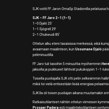
SJK voitti FF Jaron OmaSp Stadionilla pelatussa h
SJK – FF Jaro 2–1 (1–1)
1–0 Djaló 25′
1–1 Sjögrell 29′
2–1 Chukwudi 85′
Ottelun alku eteni tasaisissa merkeissä, eikä kump
avaamaan maalinteon, kun
Ussumane Djaló
pääs
peliminuutilla.
FF Jaro tuli tasoihin 5 minuuttia myöhemmin
Herm
jaksolla ja joukkueet lähtivät pukukoppiin 1–1-luk
Toisella puoliajalla SJK otti pelin selkeämmin hal
mikä toi vielä entisestään lisää energiaa pelaami
SJK:lla oli toisen puoliajan aikana muutamakin eri
Ratkaisutilanteet nähtiin ottelun viimeisen kymme
Prosper Padera
esti maalintekotilanteen syntymis