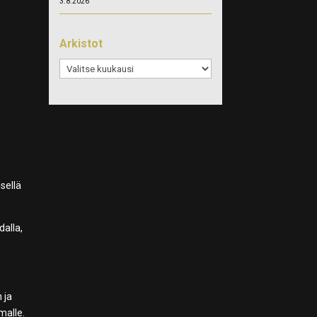
3.8.2026
Arkistot
Arkistot
sellä
dalla,
 ja
malle.