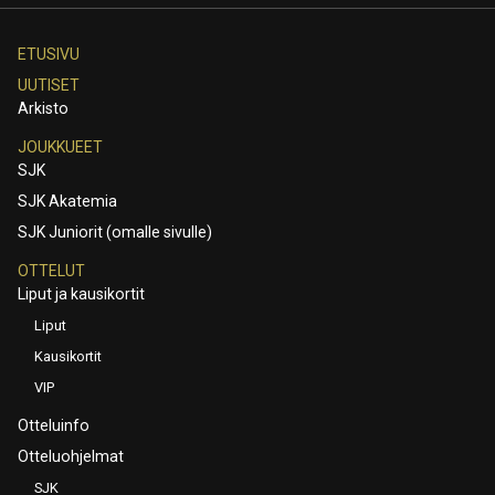
ETUSIVU
UUTISET
Arkisto
JOUKKUEET
SJK
SJK Akatemia
SJK Juniorit (omalle sivulle)
OTTELUT
Liput ja kausikortit
Liput
Kausikortit
VIP
Otteluinfo
Otteluohjelmat
SJK