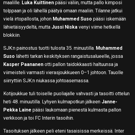
maalille.
Luka Kuittinen
pääsi väliin, mutta pallo kimposi
tolppaan ja oli lähellä päätyä omaan maaliin. Tilanne jatkui
vielä irtopallosta, johon
Muhammed Suso
pääsi iskemään
lähietäisyydeltä, mutta
Jussi Niska
venyi viime hetkellä
blokkiin.
SJK:n painostus tuotti tulosta 35. minuutilla.
Muhammed
Suso
lähetti tarkan keskityksen rangaistusalueelle, jossa
Kasper Paananen
otti pallon taidokkaasti haltuunsa ja
viimeisteli varmasti vierasjoukkueen 0–1 johtoon. Tauolle
siirryttiin SJK:n niukassa johtoasemassa.
Kotijoukkue tuli toiselle puoliajalle vahvasti ja tasoitti ottelun
heti 48. minuutilla. Lyhyen kulmapotkun jälkeen
Janne-
Pekka Laine
pääsi laukomaan pienestä kulmasta pallon
verkkoon ja toi FC Interin tasoihin.
Tasoituksen jälkeen peli eteni tasaisissa merkeissä. Inter