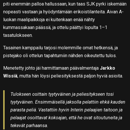
piti enemmän palloa hallussaan, kun taas SJK pyrki iskemään
nopeasti vastaan ja hyödyntämään erikoistilanteita. Aivan A-
luokan maalipaikkoja ei kuitenkaan enää nähty
kummassakaan päässä, ja ottelu päättyi lopulta 1–1
tasatulokseen.
Tasainen kamppailu tarjosi molemmille omat hetkensä, ja
pistejako oli ottelun tapahtumiin nähden oikeutettu tulos.
Menetetty johto jäi harmittamaan päävalmentaja
Jarkko
Wissiä
, mutta hän löysi peliesityksestä paljon hyviä asioita.
Tulokseen osittain tyytyväinen ja peliesitykseen tosi
tyytyväinen. Ensimmäisellä jaksolla pelattiin ehkä kauden
parasta peliä. Vastattiin hyvin Interin pelaajien taitoon ja
pelaajat osoittavat kokoajan, että he ovat sitoutuneita ja
tekevät parhaansa.