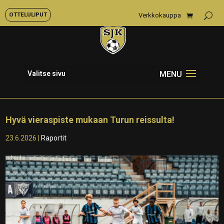
OTTELULIPUT
Verkkokauppa
Valitse sivu
Hyvä vieraspiste mukaan Turun reissulta!
23.6.2026
|
Raportit