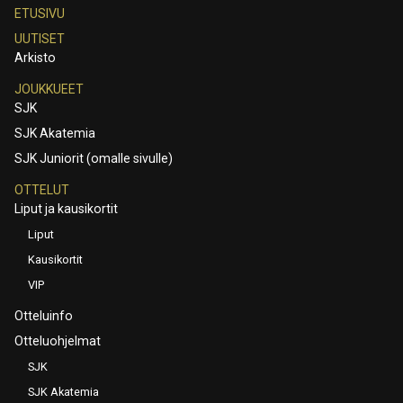
ETUSIVU
UUTISET
Arkisto
JOUKKUEET
SJK
SJK Akatemia
SJK Juniorit (omalle sivulle)
OTTELUT
Liput ja kausikortit
Liput
Kausikortit
VIP
Otteluinfo
Otteluohjelmat
SJK
SJK Akatemia