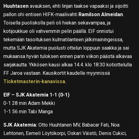
Huuhtasen
avauksen, ehti linjan taakse vapaaksi ja sijoitti
pallon ohi entisen HIFK-maalivahti
Ramilson Almeidan
.
Toisella puoliskolla peli oli hiekan sekavampaa, ja
kotijoukkue oli vahvemmin pelin päällä. EIF onnistui
tekemään tasoituksen kulmatilanteen jälkimainingeissa,
mutta SJK Akatemia puolusti ottelun loppuun saakka ja sai
mukaansa hyvän tuloksen ennen parin viikon päästä alkavaa
sarjakautta. Ykkösen kausi alkaa 14.4. klo 18:30 kotiottelulla
FF Jaroa vastaan. Kausikortit kaudelle myynnissä
Ticketmasterin-kanavissa.
EIF – SJK Akatemia 1-1 (0-1)
0-1 28 min Adam Mekki
1-1 56 min Tabi Manga
SJK Akatemia:
Otto Huuhtanen MV, Babacar Fati, Noa
Lehtonen, Eemeli Löytökorpi, Oskari Väistö, Denis Cukici,