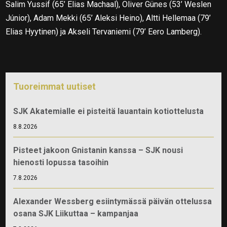
Salim Yussif (65’ Elias Machaal), Oliver Günes (53’ Weslen
Júnior), Adam Mekki (65’ Aleksi Heino), Altti Hellemaa (79’
Elias Hyytinen) ja Akseli Tervaniemi (79’ Eero Lamberg).
Tuoreimmat uutiset
SJK Akatemialle ei pisteitä lauantain kotiottelusta
8.8.2026
Pisteet jakoon Gnistanin kanssa – SJK nousi
hienosti lopussa tasoihin
7.8.2026
Alexander Wessberg esiintymässä päivän ottelussa
osana SJK Liikuttaa – kampanjaa