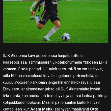
SJK Akatemia kävi pelaamassa harjoitusottelun
Raaseporissa, Tammisaaren ulkotekonurmella Ykkösen EIF:a
vastaan. Ottelu päättyi 1-1 tulokseen, mikä on varsin hyvin,
sillä EIF on vahvistunut kovilla liigatason pelimiehillä, ja
kuuluu Ykkösen kärkipään jengeihin ennakkokaavailuissa.
Erityisesti ensimmäinen jakso oli SJK Akatemialta hyvää
tekemistä, kun puolustus toimi hyvin ja se sai luotua paikkoja
kotijoukkueen boksiin. Maaliin pallo saatiin kuitenkin vain
kertaalleen, kun
Adam Mekki
sai hyvän maalivahti
Otto