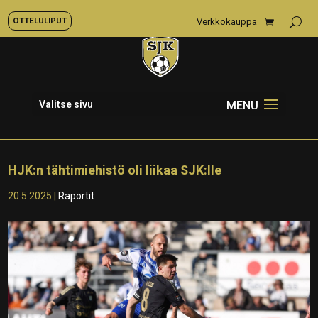
OTTELULIPUT
Verkkokauppa
Valitse sivu
HJK:n tähtimiehistö oli liikaa SJK:lle
20.5.2025
|
Raportit