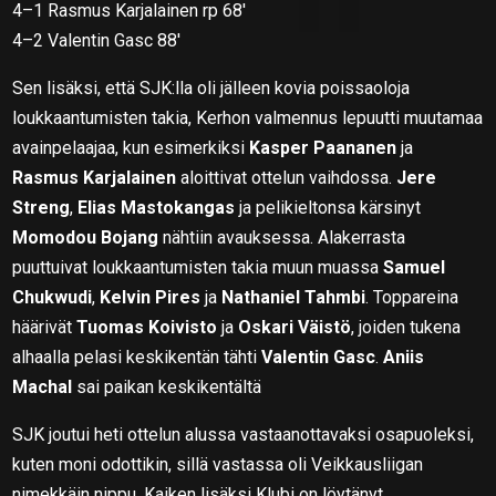
4–1 Rasmus Karjalainen rp 68′
4–2 Valentin Gasc 88′
Sen lisäksi, että SJK:lla oli jälleen kovia poissaoloja
loukkaantumisten takia, Kerhon valmennus lepuutti muutamaa
avainpelaajaa, kun esimerkiksi
Kasper Paananen
ja
Rasmus Karjalainen
aloittivat ottelun vaihdossa.
Jere
Streng
,
Elias Mastokangas
ja pelikieltonsa kärsinyt
Momodou Bojang
nähtiin avauksessa. Alakerrasta
puuttuivat loukkaantumisten takia muun muassa
Samuel
Chukwudi
,
Kelvin Pires
ja
Nathaniel Tahmbi
. Toppareina
häärivät
Tuomas Koivisto
ja
Oskari Väistö
, joiden tukena
alhaalla pelasi keskikentän tähti
Valentin Gasc
.
Aniis
Machal
sai paikan keskikentältä
SJK joutui heti ottelun alussa vastaanottavaksi osapuoleksi,
kuten moni odottikin, sillä vastassa oli Veikkausliigan
nimekkäin nippu. Kaiken lisäksi Klubi on löytänyt