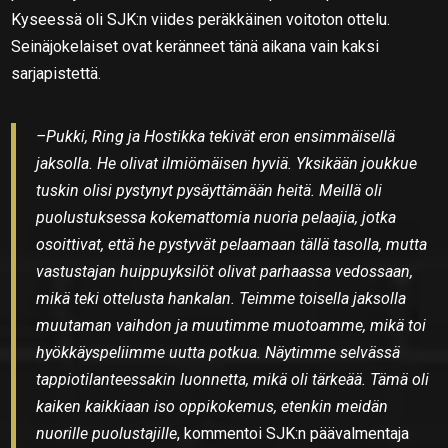
Kyseessä oli SJK:n viides peräkkäinen voitoton ottelu.
Seinäjokelaiset ovat keränneet tänä aikana vain kaksi
sarjapistettä.
–Pukki, Ring ja Hostikka tekivät eron ensimmäisellä
jaksolla. He olivat ilmiömäisen hyviä. Yksikään joukkue
tuskin olisi pystynyt pysäyttämään heitä. Meillä oli
puolustuksessa kokemattomia nuoria pelaajia, jotka
osoittivat, että he pystyvät pelaamaan tällä tasolla, mutta
vastustajan huippuyksilöt olivat parhaassa vedossaan,
mikä teki ottelusta hankalan. Teimme toisella jaksolla
muutaman vaihdon ja muutimme muotoamme, mikä toi
hyökkäyspeliimme uutta potkua. Näytimme selvässä
tappiotilanteessakin luonnetta, mikä oli tärkeää. Tämä oli
kaiken kaikkiaan iso oppikokemus, etenkin meidän
nuorille puolustajille
, kommentoi SJK:n päävalmentaja