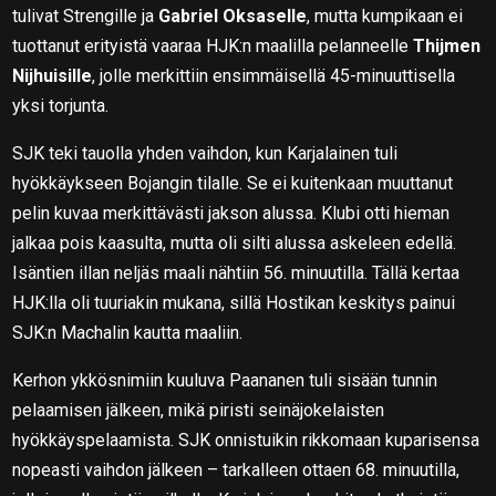
tulivat Strengille ja
Gabriel Oksaselle
, mutta kumpikaan ei
tuottanut erityistä vaaraa HJK:n maalilla pelanneelle
Thijmen
Nijhuisille
, jolle merkittiin ensimmäisellä 45-minuuttisella
yksi torjunta.
SJK teki tauolla yhden vaihdon, kun Karjalainen tuli
hyökkäykseen Bojangin tilalle. Se ei kuitenkaan muuttanut
pelin kuvaa merkittävästi jakson alussa. Klubi otti hieman
jalkaa pois kaasulta, mutta oli silti alussa askeleen edellä.
Isäntien illan neljäs maali nähtiin 56. minuutilla. Tällä kertaa
HJK:lla oli tuuriakin mukana, sillä Hostikan keskitys painui
SJK:n Machalin kautta maaliin.
Kerhon ykkösnimiin kuuluva Paananen tuli sisään tunnin
pelaamisen jälkeen, mikä piristi seinäjokelaisten
hyökkäyspelaamista. SJK onnistuikin rikkomaan kuparisensa
nopeasti vaihdon jälkeen – tarkalleen ottaen 68. minuutilla,