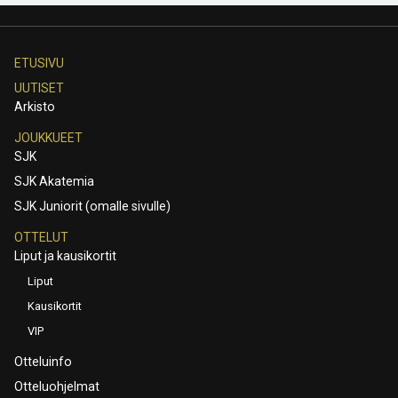
ETUSIVU
UUTISET
Arkisto
JOUKKUEET
SJK
SJK Akatemia
SJK Juniorit (omalle sivulle)
OTTELUT
Liput ja kausikortit
Liput
Kausikortit
VIP
Otteluinfo
Otteluohjelmat