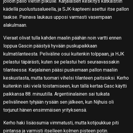
jolloin pallo vietiin pilkulle. Karjalaisen keskitys katkaistiin
kädellä puolustusalueella, ja SJK-kapteeni asettui itse pallon
taakse. Painava laukaus upposi varmasti vasempaan
alakulmaan.
Vieraat olivat tulla kahden maalin päähän noin vartti ennen
loppua Gascin päästyä hyvään puskupaikkaan
kulmatilanteesta. Peliväline osui kuitenkin tolppaan, ja HJK
pelastui täpärästi, kuten se pelastui heti seuraavassakin
tilanteessa: Karjalainen pääsi puskemaan pallon maaliin
keskustasta, mutta tuomari vihelsi tilanteen paitsioksi. Kerho
kuitenkin iski vielä toistamiseen, kun tällä kertaa Gasc käytti
paikkansa 88. minuutilla. Argentiinalainen sai tuikata
pelivälineen tyhjään rysään sen jälkeen, kun Nijhuis oli
torjunut hänen ensimmäisen yrityksensä.
Kerho haki lisäosumia vimmatusti, mutta kotijoukkue piti
pintansa ja varmisti itselleen kolmen pisteen potin.