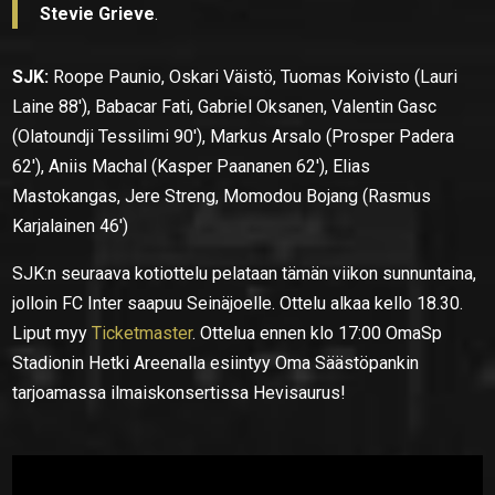
Stevie Grieve
.
SJK:
Roope Paunio, Oskari Väistö, Tuomas Koivisto (Lauri
Laine 88′), Babacar Fati, Gabriel Oksanen, Valentin Gasc
(Olatoundji Tessilimi 90′), Markus Arsalo (Prosper Padera
62′), Aniis Machal (Kasper Paananen 62′), Elias
Mastokangas, Jere Streng, Momodou Bojang (Rasmus
Karjalainen 46′)
SJK:n seuraava kotiottelu pelataan tämän viikon sunnuntaina,
jolloin FC Inter saapuu Seinäjoelle. Ottelu alkaa kello 18.30.
Liput myy
Ticketmaster
. Ottelua ennen klo 17:00 OmaSp
Stadionin Hetki Areenalla esiintyy Oma Säästöpankin
tarjoamassa ilmaiskonsertissa Hevisaurus!