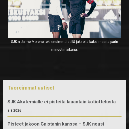
SJK:n Jaime Moreno teki ensimmäisellä jaksolla kaksi maalia parin
minuutin aikana.
Tuoreimmat uutiset
SJK Akatemialle ei pisteitä lauantain kotiottelusta
8.8.2026
Pisteet jakoon Gnistanin kanssa – SJK nousi