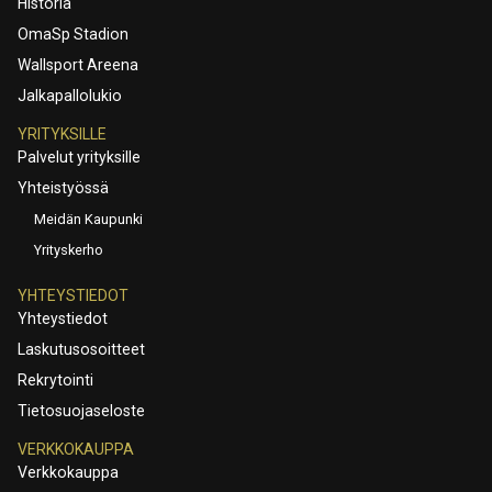
Historia
OmaSp Stadion
Wallsport Areena
Jalkapallolukio
YRITYKSILLE
Palvelut yrityksille
Yhteistyössä
Meidän Kaupunki
Yrityskerho
YHTEYSTIEDOT
Yhteystiedot
Laskutusosoitteet
Rekrytointi
Tietosuojaseloste
VERKKOKAUPPA
Verkkokauppa