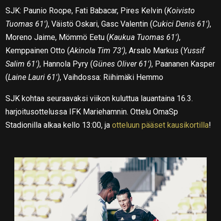
SJK: Paunio Roope, Fati Babacar, Pires Kelvin (
Koivisto
Tuomas 61′)
, Väistö Oskari, Gasc Valentin (
Cukici Denis 61′)
,
Moreno Jaime, Mömmö Eetu (
Kaukua Tuomas 61′)
,
Kemppainen Otto (
Akinola Tim 73′)
, Arsalo Markus (
Yussif
Salim 61′)
, Hannola Pyry (
Günes Oliver 61′)
, Paananen Kasper
(
Laine Lauri 61′)
, Vaihdossa: Riihimäki Hemmo
SJK kohtaa seuraavaksi viikon kuluttua lauantaina 16.3.
harjoitusottelussa IFK Mariehamnin. Ottelu OmaSp
Stadionilla alkaa kello 13:00, ja
otteluun pääset kausikortilla
!