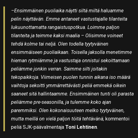
–Ensimmäinen puoliaika näytti siltä miltä haluamme
pelin näyttävän. Emme antaneet vastustajalle tilanteita
lukuunottamatta rangaistuspotkua. Loimme paljon
tilanteita ja teimme kaksi maalia – Olisimme voineet
tehdä kolme tai neljä. Olen todella tyytyväinen
ensimmäiseen puoliaikaan. Toisella jaksolla menetimme
hieman rytmiämme ja vastustaja onnistui sekoittamaan
peliämme jonkin verran. Saimme silti joitakin
tekopaikkoja. Viimeisen puolen tunnin aikana iso määrä
vaihtoja sekoitti ymmärrettävästi peliä emmekä oikein
saaneet sitä hallintaamme. Ensimmäinen tunti oli parasta
peliämme pre-seasonilla, ja tulemme koko ajan
paremmiksi. Olen kokonaisuuteen melko tyytyväinen,
mutta meillä on vielä paljon töitä tehtävänä,
kommentoi
peliä SJK-päävalmentaja
Toni Lehtinen
.