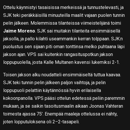
Ottelu käynnistyi tasaisissa merkeissä ja tunnustelevasti, ja
SJK teki peräkkäisillä minuuteilla maalit vajaan puolen tunnin
pelin jälkeen. Molemmissa tilanteissa viimeistelijänä toimi
Jaime Moreno
. SJK sai muitakin tilanteita ensimmäisellä
jaksolla, ja pallo kilahti useammankin kerran tolppaan. SJK:n
puolustus sen sijaan piti oman tonttinsa melko puhtaana läpi
jakson ajan. VPS sai kuitenkin rangasituspotkun jakson
loppupuolella, josta Kalle Multanen kavensi lukemiksi 2-1.
Toisen jakson alku noudatteli ensimmäiseltä tuttua kaavaa.
SJK teki tunnin pelin jälkeen paljon vaihtoja, ja pelin
loppupuoli pelattiin käytännössä hyvin erilaisella
kokoonpanolla. VPS pääsi ottelun edetessä peliin paremmin
mukaan, ja se saikin tasoitusmaalin aikaan Joonas Vahteran
toimesta ajassa 75′. Enempää maaleja ottelussa ei nähty,
joten lopputuloksena oli 2–2-tasapeli.