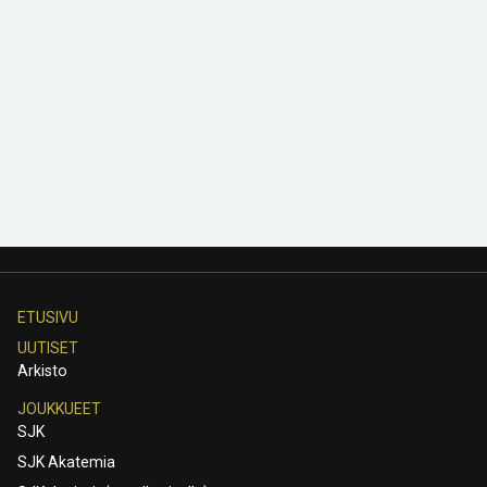
ETUSIVU
UUTISET
Arkisto
JOUKKUEET
SJK
SJK Akatemia