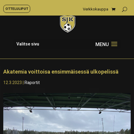
OTTELULIPUT
Verkkokauppa
Valitse sivu
Akatemia voittoisa ensimmäisessä ulkopelissä
12.3.2023
|
Raportit