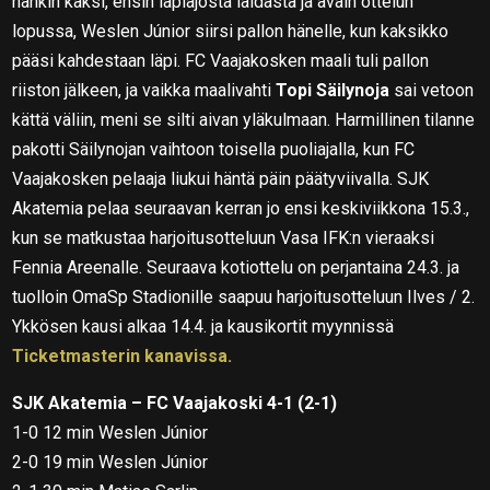
hänkin kaksi, ensin läpiajosta laidasta ja avain ottelun
lopussa, Weslen Júnior siirsi pallon hänelle, kun kaksikko
pääsi kahdestaan läpi. FC Vaajakosken maali tuli pallon
riiston jälkeen, ja vaikka maalivahti
Topi Säilynoja
sai vetoon
kättä väliin, meni se silti aivan yläkulmaan. Harmillinen tilanne
pakotti Säilynojan vaihtoon toisella puoliajalla, kun FC
Vaajakosken pelaaja liukui häntä päin päätyviivalla. SJK
Akatemia pelaa seuraavan kerran jo ensi keskiviikkona 15.3.,
kun se matkustaa harjoitusotteluun Vasa IFK:n vieraaksi
Fennia Areenalle. Seuraava kotiottelu on perjantaina 24.3. ja
tuolloin OmaSp Stadionille saapuu harjoitusotteluun Ilves / 2.
Ykkösen kausi alkaa 14.4. ja kausikortit myynnissä
Ticketmasterin kanavissa.
SJK Akatemia – FC Vaajakoski 4-1 (2-1)
1-0 12 min Weslen Júnior
2-0 19 min Weslen Júnior