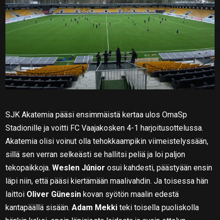
SJK Akatemia pääsi ensimmäistä kertaa ulos OmaSp
Stadionille ja voitti FC Vaajakosken 4-1 harjoitusottelussa.
Akatemia olisi voinut olla tehokkaampikin viimeistelyssään,
sillä sen verran selkeästi se hallitsi peliä ja loi paljon
tekopaikkoja.
Weslen Júnior
osui kahdesti, päästyään ensin
läpi niin, että pääsi kiertämään maalivahdin. Ja toisessa hän
laittoi
Oliver Günesin
kovan syötön maalin edestä
kantapäällä sisään.
Adam Mekki
teki toisella puoliskolla