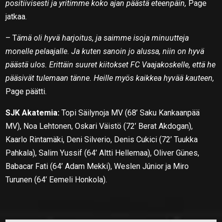
positiivisesti ja yritimme koko ajan päästä eteenpäin,
Page
jatkaa.
– T
ämä oli hyvä harjoitus, ja saimme isoja minuutteja
monelle pelaajalle. Ja kuten sanoin jo alussa, niin on hyvä
päästä ulos. Erittäin suuret kiitokset FC Vaajakoskelle, että he
pääsivät tulemaan tänne. Heille myös kaikkea hyvää kauteen,
Page päätti.
SJK Akatemia:
Topi Säilynoja MV (68’ Saku Kankaanpää
MV), Noa Lehtonen, Oskari Väistö (72’ Berat Akdogan),
Kaarlo Rintamäki, Deni Silverio, Denis Cukici (72’ Tuukka
Pahkala), Salim Yussif (64’ Altti Hellemaa), Oliver Günes,
Babacar Fati (64’ Adam Mekki), Weslen Júnior ja Miro
Turunen (64’ Eemeli Honkola).