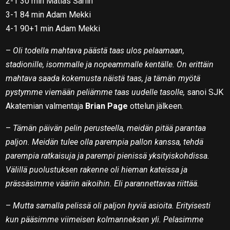
2-1 30 min Matias Sarlin
3-1 84 min Adam Mekki
4-1 90+1 min Adam Mekki
–
Oli todella mahtava päästä taas ulos pelaamaan,
stadionille, isommalle ja nopeammalle kentälle. On erittäin
mahtava saada kokemusta näistä taas, ja tämän myötä
pystymme viemään peliämme taas uudelle tasolle,
sanoi SJK
Akatemian valmentaja
Brian Page
ottelun jälkeen.
–
Tämän päivän pelin perusteella, meidän pitää parantaa
paljon. Meidän tulee olla parempia pallon kanssa, tehdä
parempia ratkaisuja ja parempi pienissä yksityiskohdissa.
Välillä puolustuksen rakenne oli hieman kateissa ja
prässäsimme vääriin aikoihin. Eli parannettavaa riittää.
–
Mutta samalla pelissä oli paljon hyviä asioita. Erityisesti
kun pääsimme viimeisen kolmanneksen yli. Pelasimme