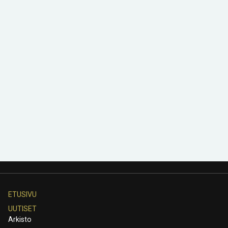
ETUSIVU
UUTISET
Arkisto