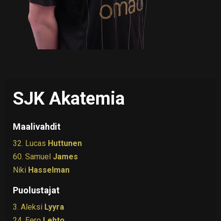
SJK Akatemia
Maalivahdit
32. Lucas
Huttunen
60. Samuel
James
Niki
Hasselman
Puolustajat
3. Aleksi
Lyyra
24. Eero
Lehto