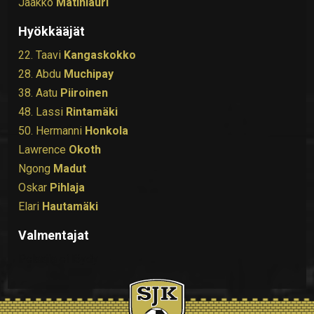
Jaakko
Matinlauri
Hyökkääjät
22. Taavi
Kangaskokko
28. Abdu
Muchipay
38. Aatu
Piiroinen
48. Lassi
Rintamäki
50. Hermanni
Honkola
Lawrence
Okoth
Ngong
Madut
Oskar
Pihlaja
Elari
Hautamäki
Valmentajat
Pelaajia ei löydy