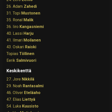
26. Adam
Zahedi
31. Topi
Mustonen
35. Ronal
Malik
36. Iiro
Kangasniemi
40. Lassi
Harju
41. Ilmari
Moilanen
43. Oskari
Raiski
Topias
Töllinen
Eerik
Salmivuori
Keskikenttä
27. Jore
Nikkilä
29. Noah
Rantasalmi
46. Oliver
Eteläaho
47. Elias
Liettyä
54. Luka
Kuusisto