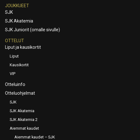
JOUKKUEET
SJK
SJK Akatemia
SJK Juniorit (omalle sivulle)
OTTELUT
Liput ja kausikortit
Liput
Kausikortit
VIP
Otteluinfo
Otteluohjelmat
SJK
SJK Akatemia
SJK Akatemia 2
Aiemmat kaudet
Aiemmat kaudet – SJK