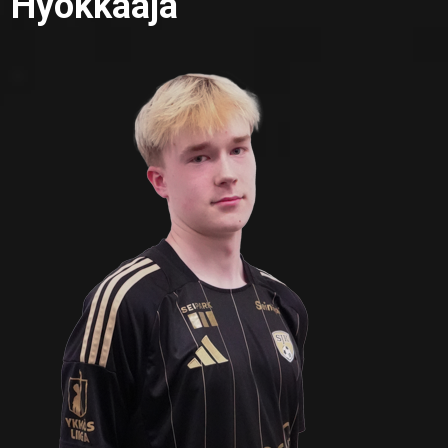
Hyökkääjä