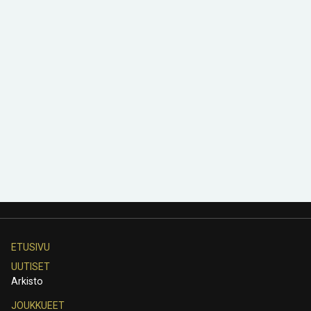
ETUSIVU
UUTISET
Arkisto
JOUKKUEET