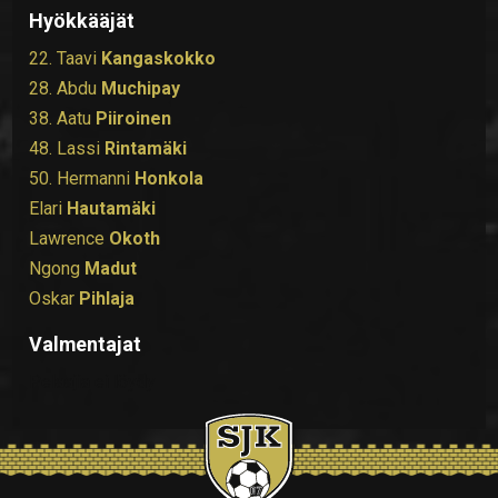
Hyökkääjät
22. Taavi
Kangaskokko
28. Abdu
Muchipay
38. Aatu
Piiroinen
48. Lassi
Rintamäki
50. Hermanni
Honkola
Elari
Hautamäki
Lawrence
Okoth
Ngong
Madut
Oskar
Pihlaja
Valmentajat
Pelaajia ei löydy