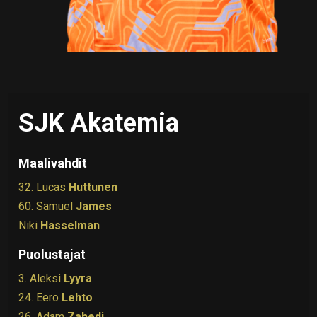
SJK Akatemia
Maalivahdit
32. Lucas
Huttunen
60. Samuel
James
Niki
Hasselman
Puolustajat
3. Aleksi
Lyyra
24. Eero
Lehto
26. Adam
Zahedi