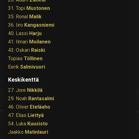
31. Topi
Mustonen
35. Ronal
Malik
36. Iiro
Kangasniemi
40. Lassi
Harju
41. Ilmari
Moilanen
43. Oskari
Raiski
Topias
Töllinen
Eerik
Salmivuori
Keskikenttä
27. Jore
Nikkilä
29. Noah
Rantasalmi
46. Oliver
Eteläaho
47. Elias
Liettyä
54. Luka
Kuusisto
Jaakko
Matinlauri