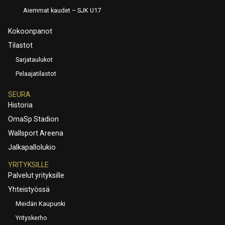
Aiemmat kaudet – SJK U17
Kokoonpanot
Tilastot
Sarjataulukot
Pelaajatilastot
SEURA
Historia
OmaSp Stadion
Wallsport Areena
Jalkapallolukio
YRITYKSILLE
Palvelut yrityksille
Yhteistyössä
Meidän Kaupunki
Yrityskerho