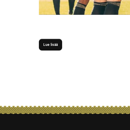
Seinäjoen Jalkapallokerho juhli tiistaina Pohjan
rökälelukemin 5–1. SJK eteni voitollaan puolivälier
Lue lisää