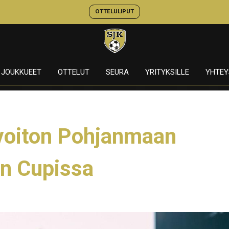
OTTELULIPUT
JOUKKUEET
OTTELUT
SEURA
YRITYKSILLE
YHTEY
voiton Pohjanmaan
n Cupissa