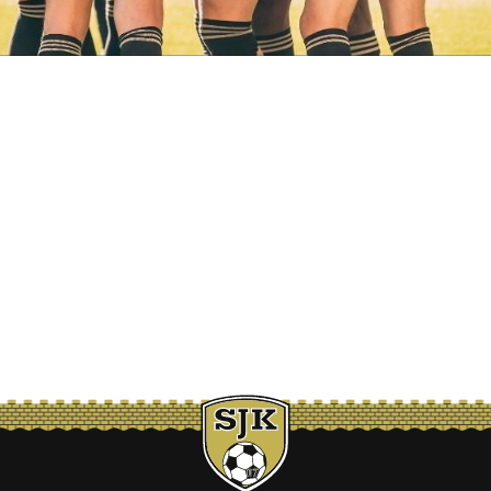
maan derbyn voittoa Suomen Cupissa, kun VPS kaatui OmaSp Stadionilla
iin, jotka pelataan 3. heinäkuuta.