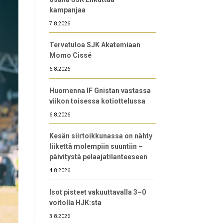
kampanjaa
7.8.2026
Tervetuloa SJK Akatemiaan
Momo Cissé
6.8.2026
Huomenna IF Gnistan vastassa
viikon toisessa kotiottelussa
6.8.2026
Kesän siirtoikkunassa on nähty
liikettä molempiin suuntiin –
päivitystä pelaajatilanteeseen
4.8.2026
Isot pisteet vakuuttavalla 3–0
voitolla HJK:sta
3.8.2026