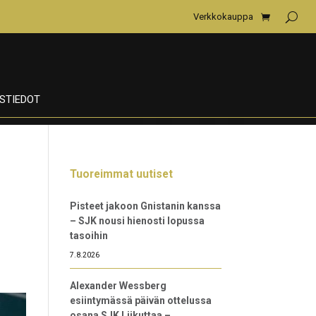
Verkkokauppa
STIEDOT
Tuoreimmat uutiset
Pisteet jakoon Gnistanin kanssa
– SJK nousi hienosti lopussa
tasoihin
7.8.2026
Alexander Wessberg
esiintymässä päivän ottelussa
osana SJK Liikuttaa –