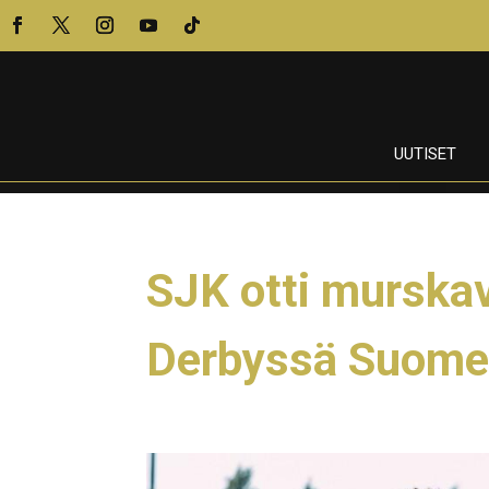
UUTISET
SJK otti murska
Derbyssä Suome
30.8.2024