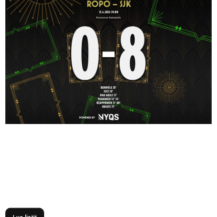
Seinäjoen Jalkapallokerho avasi Suomen Cup -taipaleensa
Rovaniemellä kohtaamalla Rollon Pojat. Kolmosessa
pelaavasta RoPosta ei ollut haastamaan Kerhoa, joka
nappasi voiton varmuudella ja eteni Cupissa neljännelle
kierrokselle.