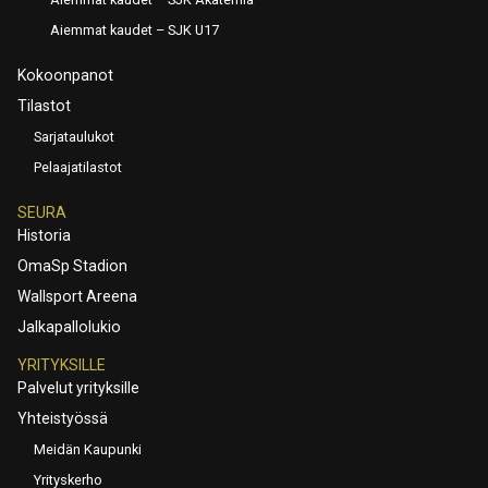
Aiemmat kaudet – SJK U17
Kokoonpanot
Tilastot
Sarjataulukot
Pelaajatilastot
SEURA
Historia
OmaSp Stadion
Wallsport Areena
Jalkapallolukio
YRITYKSILLE
Palvelut yrityksille
Yhteistyössä
Meidän Kaupunki
Yrityskerho