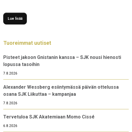
määrä, johon varsin harva pelaaja Kerhon historian aikana on
pystynyt.
Lue lisää
Tuoreimmat uutiset
Pisteet jakoon Gnistanin kanssa – SJK nousi hienosti
lopussa tasoihin
7.8.2026
Alexander Wessberg esiintymässä päivän ottelussa
osana SJK Liikuttaa – kampanjaa
7.8.2026
Tervetuloa SJK Akatemiaan Momo Cissé
6.8.2026