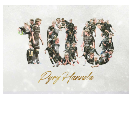
Seinäjoen Jalkapallokerhon keskikentän taituri
Pyry Hannola
pelaa seuraavassa Veikkausliigan ottelussaan uransa
sadannen virallisen ottelun SJK-paidassa. Sata ottelua on