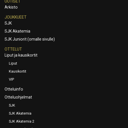
UUTISET
Arkisto
JOUKKUEET
SJK
SJK Akatemia
SJK Juniorit (omalle sivulle)
OTTELUT
Liput ja kausikortit
Liput
Kausikortit
VIP
Otteluinfo
Otteluohjelmat
SJK
SJK Akatemia
SJK Akatemia 2