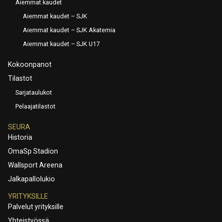
Aiemmat kaudet
Aiemmat kaudet – SJK
Aiemmat kaudet – SJK Akatemia
Aiemmat kaudet – SJK U17
Kokoonpanot
Tilastot
Sarjataulukot
Pelaajatilastot
SEURA
Historia
OmaSp Stadion
Wallsport Areena
Jalkapallolukio
YRITYKSILLE
Palvelut yrityksille
Yhteistyössä