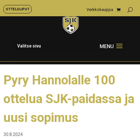
OTTELULIPUT
Verkkokauppa
Valitse sivu
Pyry Hannolalle 100
ottelua SJK-paidassa ja
uusi sopimus
30.8.2024